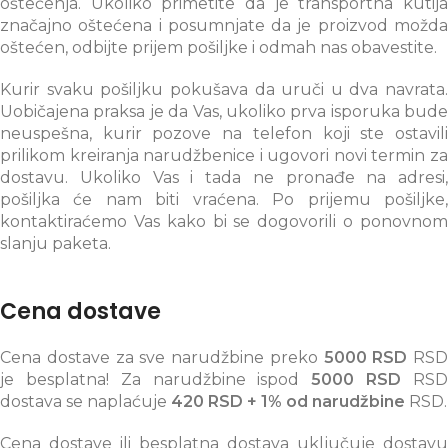
oštećenja. Ukoliko primetite da je transportna kutija
značajno oštećena i posumnjate da je proizvod možda
oštećen, odbijte prijem pošiljke i odmah nas obavestite.
Kurir svaku pošiljku pokušava da uruči u dva navrata.
Uobičajena praksa je da Vas, ukoliko prva isporuka bude
neuspešna, kurir pozove na telefon koji ste ostavili
prilikom kreiranja narudžbenice i ugovori novi termin za
dostavu. Ukoliko Vas i tada ne pronađe na adresi,
pošiljka će nam biti vraćena. Po prijemu pošiljke,
kontaktiraćemo Vas kako bi se dogovorili o ponovnom
slanju paketa.
Cena dostave
Cena dostave za sve narudžbine preko
5000 RSD
RSD
je besplatna! Za narudžbine ispod
5000 RSD
RS
dostava se naplaćuje
420 RSD + 1% od narudžbine
RSD.
Cena dostave ili besplatna dostava uključuje dostavu