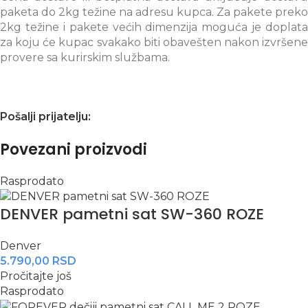
paketa do 2kg težine na adresu kupca. Za pakete preko
2kg težine i pakete većih dimenzija moguća je doplata
za koju će kupac svakako biti obavešten nakon izvršene
provere sa kurirskim službama.
Pošalji prijatelju:
Povezani proizvodi
Rasprodato
DENVER pametni sat SW-360 ROZE
Denver
5.790,00
RSD
Pročitajte još
Rasprodato