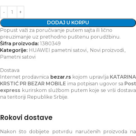
DODAJ U KORPU
Popust važi za poručivanje putem sajta ili lično
preuzimanje uz prethodno puštenu porudžbinu.
Šifra proizvoda:
1380349
Kategorije:
HUAWEI pametni satovi
,
Novi proizvodi
,
Pametni satovi
Dostava
Internet prodavnica
bezar.rs
kojom upravlja
KATARIN
KRSTIĆ PR BEZAR MOBILE
ima potpisan ugovor sa
Post
express
kurirskom službom putem koje se vrši dostava
na teritoriji Republike Srbije.
Rokovi dostave
Nakon što dobijete potvrdu naručenih proizvoda na