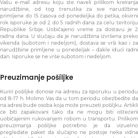
Vašu e-mail adresu koju ste naveli prilikom kreiranja
narudžbine, od tog trenutka za sve narudžbine
primljene do 15 časova od ponedeljka do petka, okvirni
rok isporuke je od 2 do 5 radnih dana za celu teritoriju
Republike Srbije. Uobičajeno vreme za dostavu je 2
radna dana. U slučaju da je narudžbina izvršena preko
vikenda (subotom i nedeljom), dostava se vrši kao i za
narudžbine primljene u ponedeljak – dakle idući radni
dan. Isporuke se ne vrše subotom i nedeljom.
Preuzimanje pošiljke
Kuriri pošiljke donose na adresu za isporuku u periodu
od 8-17 h. Molimo Vas da u tom periodu obezbedite da
na adresi bude osoba koja može preuzeti pošiljku. Artikli
će biti zapakovani tako da ne mogu biti oštećeni
uobičajenim rukovanjem robom u transportu. Prilikom
preuzimanja pošiljke potrebno je da vizuelno
pregledate paket da slučajno ne postoje neka vidna