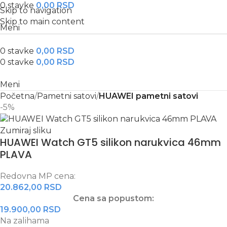
0
stavke
0,00
RSD
Skip to navigation
Skip to main content
Meni
0
stavke
0,00
RSD
0
stavke
0,00
RSD
Meni
Početna
Pametni satovi
HUAWEI pametni satovi
-5%
Zumiraj sliku
HUAWEI Watch GT5 silikon narukvica 46mm
PLAVA
Redovna MP cena:
20.862,00
RSD
Cena sa popustom:
19.900,00
RSD
Na zalihama