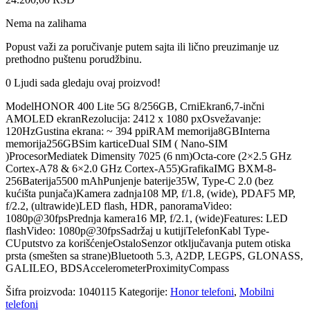
Nema na zalihama
Popust važi za poručivanje putem sajta ili lično preuzimanje uz
prethodno puštenu porudžbinu.
0
Ljudi sada gledaju ovaj proizvod!
ModelHONOR 400 Lite 5G 8/256GB, CrniEkran6,7-inčni
AMOLED ekranRezolucija: 2412 x 1080 pxOsvežavanje:
120HzGustina ekrana: ~ 394 ppiRAM memorija8GBInterna
memorija256GBSim karticeDual SIM ( Nano-SIM
)ProcesorMediatek Dimensity 7025 (6 nm)Octa-core (2×2.5 GHz
Cortex-A78 & 6×2.0 GHz Cortex-A55)GrafikaIMG BXM-8-
256Baterija5500 mAhPunjenje baterije35W, Type-C 2.0 (bez
kućišta punjača)Kamera zadnja108 MP, f/1.8, (wide), PDAF5 MP,
f/2.2, (ultrawide)LED flash, HDR, panoramaVideo:
1080p@30fpsPrednja kamera16 MP, f/2.1, (wide)Features: LED
flashVideo: 1080p@30fpsSadržaj u kutijiTelefonKabl Type-
CUputstvo za korišćenjeOstaloSenzor otključavanja putem otiska
prsta (smešten sa strane)Bluetooth 5.3, A2DP, LEGPS, GLONASS,
GALILEO, BDSAccelerometerProximityCompass
Šifra proizvoda:
1040115
Kategorije:
Honor telefoni
,
Mobilni
telefoni