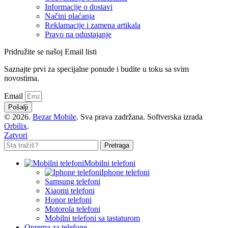
Informacije o dostavi
Načini plaćanja
Reklamacije i zamena artikala
Pravo na odustajanje
Pridružite se našoj Email listi
Saznajte prvi za specijalne ponude i budite u toku sa svim
novostima.
Email
Pošalji
© 2026.
Bezar Mobile
. Sva prava zadržana. Softverska izrada
Orbilix
.
Zatvori
Pretraga
Mobilni telefoni
Iphone telefoni
Samsung telefoni
Xiaomi telefoni
Honor telefoni
Motorola telefoni
Mobilni telefoni sa tastaturom
Oprema za telefone