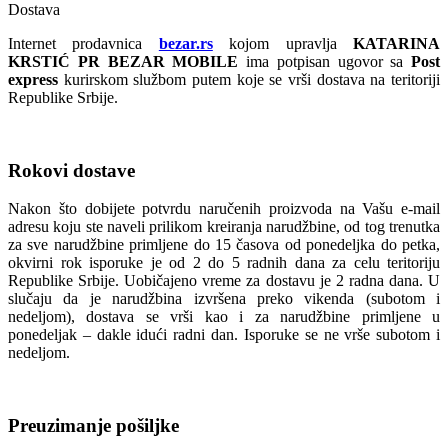
Dostava
Internet prodavnica
bezar.rs
kojom upravlja
KATARINA
KRSTIĆ PR BEZAR MOBILE
ima potpisan ugovor sa
Post
express
kurirskom službom putem koje se vrši dostava na teritoriji
Republike Srbije.
Rokovi dostave
Nakon što dobijete potvrdu naručenih proizvoda na Vašu e-mail
adresu koju ste naveli prilikom kreiranja narudžbine, od tog trenutka
za sve narudžbine primljene do 15 časova od ponedeljka do petka,
okvirni rok isporuke je od 2 do 5 radnih dana za celu teritoriju
Republike Srbije. Uobičajeno vreme za dostavu je 2 radna dana. U
slučaju da je narudžbina izvršena preko vikenda (subotom i
nedeljom), dostava se vrši kao i za narudžbine primljene u
ponedeljak – dakle idući radni dan. Isporuke se ne vrše subotom i
nedeljom.
Preuzimanje pošiljke