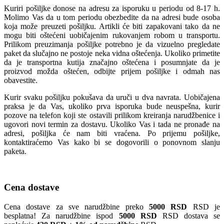
Kuriri pošiljke donose na adresu za isporuku u periodu od 8-17 h.
Molimo Vas da u tom periodu obezbedite da na adresi bude osoba
koja može preuzeti pošiljku. Artikli će biti zapakovani tako da ne
mogu biti oštećeni uobičajenim rukovanjem robom u transportu.
Prilikom preuzimanja pošiljke potrebno je da vizuelno pregledate
paket da slučajno ne postoje neka vidna oštećenja. Ukoliko primetite
da je transportna kutija značajno oštećena i posumnjate da je
proizvod možda oštećen, odbijte prijem pošiljke i odmah nas
obavestite.
Kurir svaku pošiljku pokušava da uruči u dva navrata. Uobičajena
praksa je da Vas, ukoliko prva isporuka bude neuspešna, kurir
pozove na telefon koji ste ostavili prilikom kreiranja narudžbenice i
ugovori novi termin za dostavu. Ukoliko Vas i tada ne pronađe na
adresi, pošiljka će nam biti vraćena. Po prijemu pošiljke,
kontaktiraćemo Vas kako bi se dogovorili o ponovnom slanju
paketa.
Cena dostave
Cena dostave za sve narudžbine preko
5000 RSD
RSD je
besplatna! Za narudžbine ispod
5000 RSD
RSD dostava se