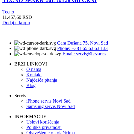
TECNO SPARK 20C 8/128 GB CRNI
Tecno
11.457,60
RSD
Dodaj u korpu
Cara Dušana 75, Novi Sad
Phone: +381 65 63 63 133
Email: servis@bezar.rs
BRZI LINKOVI
O nama
Kontakt
Najčešća pitanja
Blog
Servis
iPhone servis Novi Sad
Samsung servis Novi Sad
INFORMACIJE
Uslovi korišćenja
Politika privatnosti
Obaveštenje o kolačićima