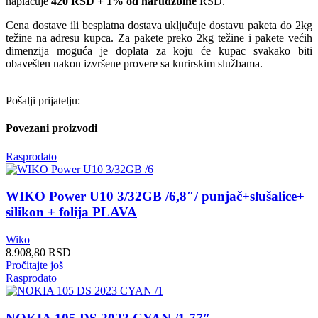
naplaćuje
420 RSD + 1% od narudžbine
RSD.
Cena dostave ili besplatna dostava uključuje dostavu paketa do 2kg
težine na adresu kupca. Za pakete preko 2kg težine i pakete većih
dimenzija moguća je doplata za koju će kupac svakako biti
obavešten nakon izvršene provere sa kurirskim službama.
Pošalji prijatelju:
Povezani proizvodi
Rasprodato
WIKO Power U10 3/32GB /6,8″/ punjač+slušalice+
silikon + folija PLAVA
Wiko
8.908,80
RSD
Pročitajte još
Rasprodato