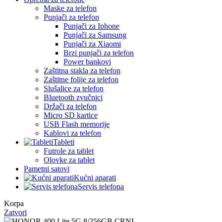
Maske za telefon
Punjači za telefon
Punjači za Iphone
Punjači za Samsung
Punjači za Xiaomi
Brzi punjači za telefon
Power bankovi
Zaštitna stakla za telefon
Zaštitne folije za telefon
Slušalice za telefon
Bluetooth zvučnici
Držači za telefon
Micro SD kartice
USB Flash memorije
Kablovi za telefon
Tableti
Futrole za tablet
Olovke za tablet
Pametni satovi
Kućni aparati
Servis telefona
Korpa
Zatvori