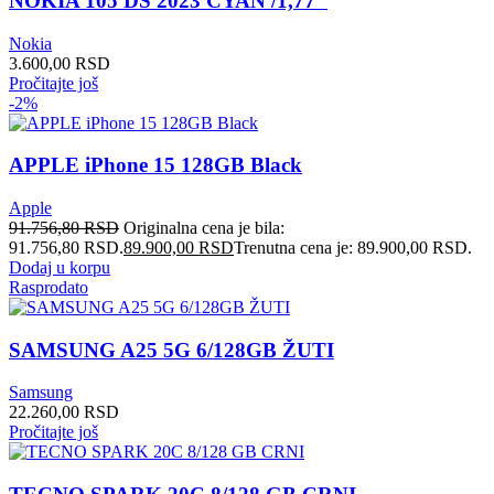
NOKIA 105 DS 2023 CYAN /1,77″
Nokia
3.600,00
RSD
Pročitajte još
-2%
APPLE iPhone 15 128GB Black
Apple
91.756,80
RSD
Originalna cena je bila:
91.756,80 RSD.
89.900,00
RSD
Trenutna cena je: 89.900,00 RSD.
Dodaj u korpu
Rasprodato
SAMSUNG A25 5G 6/128GB ŽUTI
Samsung
22.260,00
RSD
Pročitajte još