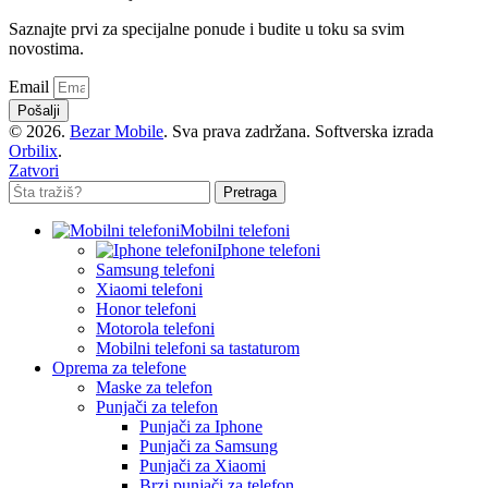
Saznajte prvi za specijalne ponude i budite u toku sa svim
novostima.
Email
Pošalji
© 2026.
Bezar Mobile
. Sva prava zadržana. Softverska izrada
Orbilix
.
Zatvori
Pretraga
Mobilni telefoni
Iphone telefoni
Samsung telefoni
Xiaomi telefoni
Honor telefoni
Motorola telefoni
Mobilni telefoni sa tastaturom
Oprema za telefone
Maske za telefon
Punjači za telefon
Punjači za Iphone
Punjači za Samsung
Punjači za Xiaomi
Brzi punjači za telefon