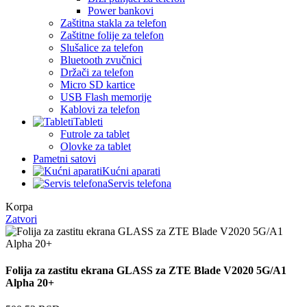
Power bankovi
Zaštitna stakla za telefon
Zaštitne folije za telefon
Slušalice za telefon
Bluetooth zvučnici
Držači za telefon
Micro SD kartice
USB Flash memorije
Kablovi za telefon
Tableti
Futrole za tablet
Olovke za tablet
Pametni satovi
Kućni aparati
Servis telefona
Korpa
Zatvori
Folija za zastitu ekrana GLASS za ZTE Blade V2020 5G/A1
Alpha 20+