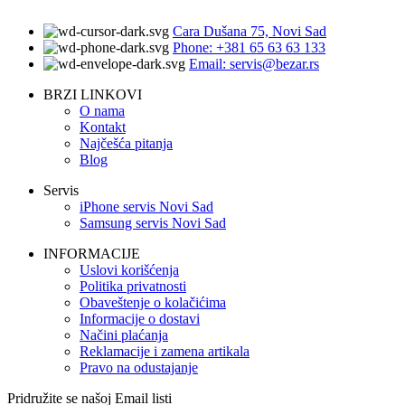
Cara Dušana 75, Novi Sad
Phone: +381 65 63 63 133
Email: servis@bezar.rs
BRZI LINKOVI
O nama
Kontakt
Najčešća pitanja
Blog
Servis
iPhone servis Novi Sad
Samsung servis Novi Sad
INFORMACIJE
Uslovi korišćenja
Politika privatnosti
Obaveštenje o kolačićima
Informacije o dostavi
Načini plaćanja
Reklamacije i zamena artikala
Pravo na odustajanje
Pridružite se našoj Email listi