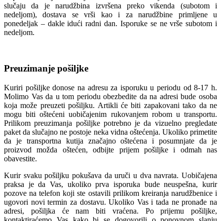
slučaju da je narudžbina izvršena preko vikenda (subotom i
nedeljom), dostava se vrši kao i za narudžbine primljene u
ponedeljak – dakle idući radni dan. Isporuke se ne vrše subotom i
nedeljom.
Preuzimanje pošiljke
Kuriri pošiljke donose na adresu za isporuku u periodu od 8-17 h.
Molimo Vas da u tom periodu obezbedite da na adresi bude osoba
koja može preuzeti pošiljku. Artikli će biti zapakovani tako da ne
mogu biti oštećeni uobičajenim rukovanjem robom u transportu.
Prilikom preuzimanja pošiljke potrebno je da vizuelno pregledate
paket da slučajno ne postoje neka vidna oštećenja. Ukoliko primetite
da je transportna kutija značajno oštećena i posumnjate da je
proizvod možda oštećen, odbijte prijem pošiljke i odmah nas
obavestite.
Kurir svaku pošiljku pokušava da uruči u dva navrata. Uobičajena
praksa je da Vas, ukoliko prva isporuka bude neuspešna, kurir
pozove na telefon koji ste ostavili prilikom kreiranja narudžbenice i
ugovori novi termin za dostavu. Ukoliko Vas i tada ne pronađe na
adresi, pošiljka će nam biti vraćena. Po prijemu pošiljke,
kontaktiraćemo Vas kako bi se dogovorili o ponovnom slanju