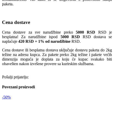
paketa.
Cena dostave
Cena dostave za sve narudžbine preko
5000 RSD
RSD je
besplatna! Za narudžbine ispod
5000 RSD
RSD dostava se
naplaćuje
420 RSD + 1% od narudžbine
RSD.
Cena dostave ili besplatna dostava uključuje dostavu paketa do 2kg
težine na adresu kupca. Za pakete preko 2kg težine i pakete većih
dimenzija moguća je doplata za koju će kupac svakako biti
obavešten nakon izvršene provere sa kurirskim službama.
Pošalji prijatelju:
Povezani proizvodi
-50%