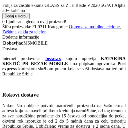
Folija za zastitu ekrana GLASS za ZTE Blade V2020 5G/A1 Alpha
20+ količina
Dodaj u korpu
0
Ljudi sada gledaju ovaj proizvod!
Šifra proizvoda:
FL9311
Kategorije:
Oprema za mobilne telefone
,
Zaštitna stakla za telefon
Dodatne informacije
Dobavljac
MSMOBILE
Dostava
Internet prodavnica
bezar.rs
kojom upravlja
KATARINA
KRSTIĆ PR BEZAR MOBILE
ima potpisan ugovor sa
Post
express
kurirskom službom putem koje se vrši dostava na teritoriji
Republike Srbije.
Rokovi dostave
Nakon što dobijete potvrdu naručenih proizvoda na Vašu e-mail
adresu koju ste naveli prilikom kreiranja narudžbine, od tog trenutka
za sve narudžbine primljene do 15 časova od ponedeljka do petka,
okvirni rok isporuke je od 2 do 5 radnih dana za celu teritoriju
Republike Srbije. Uobičajeno vreme za dostavu je 2 radna dana. U