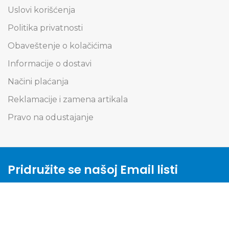
Uslovi korišćenja
Politika privatnosti
Obaveštenje o kolačićima
Informacije o dostavi
Načini plaćanja
Reklamacije i zamena artikala
Pravo na odustajanje
Pridružite se našoj Email listi
Saznajte prvi za specijalne ponude i budite u toku
sa svim novostima.