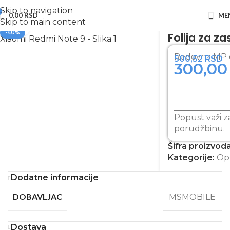
Skip to navigation
0,00
RSD
ME
etna
Zaštitna stakla za telefon
Zaštitno staklo za Xiaomi
Skip to main content
Zumiraj sliku
-40%
Folija za z
Redovna MP 
500,52
RSD
300,0
Popust važi z
porudžbinu.
Šifra proizvod
Kategorije:
Op
Dodatne informacije
DOBAVLJAC
MSMOBILE
Dostava