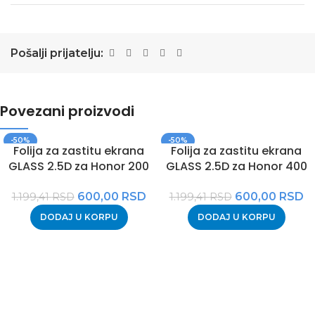
Pošalji prijatelju:
Povezani proizvodi
-50%
-50%
Folija za zastitu ekrana
Folija za zastitu ekrana
GLASS 2.5D za Honor 200
GLASS 2.5D za Honor 400
lite/Honor 400 lite crna
Pro crna
600,00
RSD
600,00
RSD
1.199,41
RSD
1.199,41
RSD
DODAJ U KORPU
DODAJ U KORPU