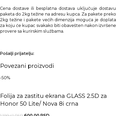
Cena dostave ili besplatna dostava uključuje dostavu
paketa do 2kg težine na adresu kupca. Za pakete preko
2kg težine i pakete većih dimenzija moguća je doplata
za koju će kupac svakako biti obavešten nakon izvršene
provere sa kurirskim službama.
Pošalji prijatelju:
Povezani proizvodi
-50%
Folija za zastitu ekrana GLASS 2.5D za
Honor 50 Lite/ Nova 8i crna
600,00
RSD
1.199,41
RSD