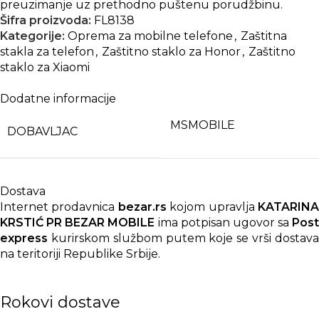
preuzimanje uz prethodno puštenu porudžbinu.
Šifra proizvoda:
FL8138
Kategorije:
Oprema za mobilne telefone
,
Zaštitna
stakla za telefon
,
Zaštitno staklo za Honor
,
Zaštitno
staklo za Xiaomi
Dodatne informacije
MSMOBILE
DOBAVLJAC
Dostava
Internet prodavnica
bezar.rs
kojom upravlja
KATARIN
KRSTIĆ PR BEZAR MOBILE
ima potpisan ugovor sa
Post
express
kurirskom službom putem koje se vrši dostava
na teritoriji Republike Srbije.
Rokovi dostave