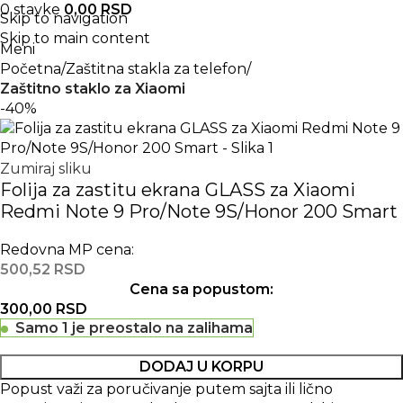
0
stavke
0,00
RSD
Skip to navigation
Skip to main content
Meni
Početna
Zaštitna stakla za telefon
Zaštitno staklo za Xiaomi
-40%
Zumiraj sliku
Folija za zastitu ekrana GLASS za Xiaomi
Redmi Note 9 Pro/Note 9S/Honor 200 Smart
Redovna MP cena:
500,52
RSD
Cena sa popustom:
300,00
RSD
Samo 1 je preostalo na zalihama
DODAJ U KORPU
Popust važi za poručivanje putem sajta ili lično