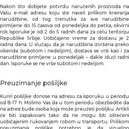
Nakon što dobijete potvrdu naručenih proizvoda na
Vašu e-mail adresu koju ste naveli prilikom kreiranja
narudžbine, od tog trenutka za sve narudžbine
primljene do 15 časova od ponedeljka do petka, okvirni
rok isporuke je od 2 do 5 radnih dana za celu teritoriju
Republike Srbije. Uobičajeno vreme za dostavu je 2
radna dana. U slučaju da je narudžbina izvršena preko
vikenda (subotom i nedeljom), dostava se vrši kao i za
narudžbine primljene u ponedeljak – dakle idući radni
dan. Isporuke se ne vrše subotom i nedeljom.
Preuzimanje pošiljke
Kuriri pošiljke donose na adresu za isporuku u periodu
od 8-17 h. Molimo Vas da u tom periodu obezbedite da
na adresi bude osoba koja može preuzeti pošiljku. Artikli
će biti zapakovani tako da ne mogu biti oštećeni
uobičajenim rukovanjem robom u transportu. Prilikom
preuzimanja pošiljke potrebno je da vizuelno