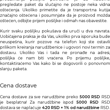
pregledate paket da slučajno ne postoje neka vidna
oštećenja. Ukoliko primetite da je transportna kutija
značajno oštećena i posumnjate da je proizvod možda
oštećen, odbijte prijem pošiljke i odmah nas obavestite.
Kurir svaku pošiljku pokušava da uruči u dva navrata.
Uobičajena praksa je da Vas, ukoliko prva isporuka bude
neuspešna, kurir pozove na telefon koji ste ostavili
prilikom kreiranja narudžbenice i ugovori novi termin za
dostavu. Ukoliko Vas i tada ne pronađe na adresi,
pošiljka će nam biti vraćena. Po prijemu pošiljke,
kontaktiraćemo Vas kako bi se dogovorili o ponovnom
slanju paketa.
Cena dostave
Cena dostave za sve narudžbine preko
5000 RSD
RSD
je besplatna! Za narudžbine ispod
5000 RSD
RS
dostava se naplaćuje
420 RSD + 1% od narudžbine
RSD.