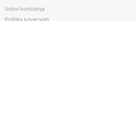
Uslovi korišćenja
Politika privatnosti
Obaveštenje o kolačićima
Informacije o dostavi
Načini plaćanja
Reklamacije i zamena artikala
Pravo na odustajanje
Pridružite se našoj Email listi
Saznajte prvi za specijalne ponude i budite u toku
sa svim novostima.