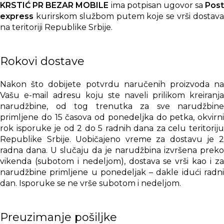
KRSTIĆ PR BEZAR MOBILE
ima potpisan ugovor sa
Post
express
kurirskom službom putem koje se vrši dostava
na teritoriji Republike Srbije.
Rokovi dostave
Nakon što dobijete potvrdu naručenih proizvoda na
Vašu e-mail adresu koju ste naveli prilikom kreiranja
narudžbine, od tog trenutka za sve narudžbine
primljene do 15 časova od ponedeljka do petka, okvirni
rok isporuke je od 2 do 5 radnih dana za celu teritoriju
Republike Srbije. Uobičajeno vreme za dostavu je 2
radna dana. U slučaju da je narudžbina izvršena preko
vikenda (subotom i nedeljom), dostava se vrši kao i za
narudžbine primljene u ponedeljak – dakle idući radni
dan. Isporuke se ne vrše subotom i nedeljom.
Preuzimanje pošiljke