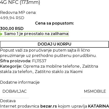
4G NFC (173mm)
Redovna MP cena:
499,94
RSD
Cena sa popustom:
300,00
RSD
Samo 1 je preostalo na zalihama
DODAJ U KORPU
Popust važi za poručivanje putem sajta ili lično
preuzimanje uz prethodno puštenu porudžbinu.
Šifra proizvoda:
FL11537
Kategorije:
Oprema za mobilne telefone
,
Zaštitna
stakla za telefon
,
Zaštitno staklo za Xiaomi
Dodatne informacije
DOBAVLJAC
MSMOBILE
Dostava
Internet prodavnica
bezar.rs
kojom upravlja
KATARIN