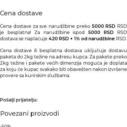
Cena dostave
Cena dostave za sve narudžbine preko
5000 RSD
RSD
je besplatna! Za narudžbine ispod
5000 RSD
RS
dostava se naplaćuje
420 RSD + 1% od narudžbine
RSD.
Cena dostave ili besplatna dostava uključuje dostavu
paketa do 2kg težine na adresu kupca. Za pakete preko
2kg težine i pakete većih dimenzija moguća je doplata
za koju će kupac svakako biti obavešten nakon izvršene
provere sa kurirskim službama.
Pošalji prijatelju:
Povezani proizvodi
-50%