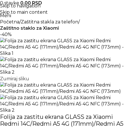
0
stavke
0,00
RSD
Skip to navigation
Skip to main content
Meni
Početna
Zaštitna stakla za telefon
Zaštitno staklo za Xiaomi
-40%
Zumiraj sliku
Folija za zastitu ekrana GLASS za Xiaomi
Redmi 14C/Redmi A5 4G (171mm)/Redmi A5