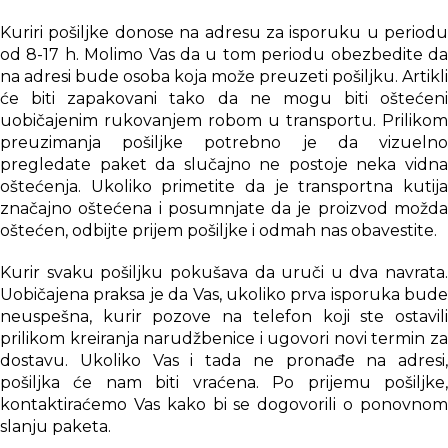
Kuriri pošiljke donose na adresu za isporuku u periodu
od 8-17 h. Molimo Vas da u tom periodu obezbedite da
na adresi bude osoba koja može preuzeti pošiljku. Artikli
će biti zapakovani tako da ne mogu biti oštećeni
uobičajenim rukovanjem robom u transportu. Prilikom
preuzimanja pošiljke potrebno je da vizuelno
pregledate paket da slučajno ne postoje neka vidna
oštećenja. Ukoliko primetite da je transportna kutija
značajno oštećena i posumnjate da je proizvod možda
oštećen, odbijte prijem pošiljke i odmah nas obavestite.
Kurir svaku pošiljku pokušava da uruči u dva navrata.
Uobičajena praksa je da Vas, ukoliko prva isporuka bude
neuspešna, kurir pozove na telefon koji ste ostavili
prilikom kreiranja narudžbenice i ugovori novi termin za
dostavu. Ukoliko Vas i tada ne pronađe na adresi,
pošiljka će nam biti vraćena. Po prijemu pošiljke,
kontaktiraćemo Vas kako bi se dogovorili o ponovnom
slanju paketa.