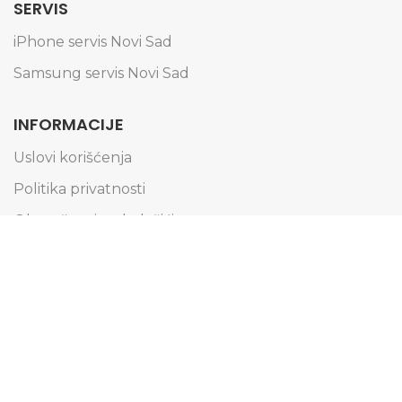
SERVIS
iPhone servis Novi Sad
Samsung servis Novi Sad
INFORMACIJE
Uslovi korišćenja
Politika privatnosti
Obaveštenje o kolačićima
Informacije o dostavi
Načini plaćanja
Reklamacije i zamena artikala
Pravo na odustajanje