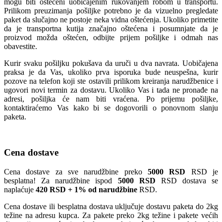
mogu biti oštećeni uobičajenim rukovanjem robom u transportu.
Prilikom preuzimanja pošiljke potrebno je da vizuelno pregledate
paket da slučajno ne postoje neka vidna oštećenja. Ukoliko primetite
da je transportna kutija značajno oštećena i posumnjate da je
proizvod možda oštećen, odbijte prijem pošiljke i odmah nas
obavestite.
Kurir svaku pošiljku pokušava da uruči u dva navrata. Uobičajena
praksa je da Vas, ukoliko prva isporuka bude neuspešna, kurir
pozove na telefon koji ste ostavili prilikom kreiranja narudžbenice i
ugovori novi termin za dostavu. Ukoliko Vas i tada ne pronađe na
adresi, pošiljka će nam biti vraćena. Po prijemu pošiljke,
kontaktiraćemo Vas kako bi se dogovorili o ponovnom slanju
paketa.
Cena dostave
Cena dostave za sve narudžbine preko
5000 RSD
RSD je
besplatna! Za narudžbine ispod
5000 RSD
RSD dostava se
naplaćuje
420 RSD + 1% od narudžbine
RSD.
Cena dostave ili besplatna dostava uključuje dostavu paketa do 2kg
težine na adresu kupca. Za pakete preko 2kg težine i pakete većih