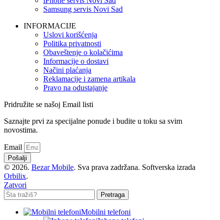
iPhone servis Novi Sad
Samsung servis Novi Sad
INFORMACIJE
Uslovi korišćenja
Politika privatnosti
Obaveštenje o kolačićima
Informacije o dostavi
Načini plaćanja
Reklamacije i zamena artikala
Pravo na odustajanje
Pridružite se našoj Email listi
Saznajte prvi za specijalne ponude i budite u toku sa svim
novostima.
Email
Pošalji
© 2026.
Bezar Mobile
. Sva prava zadržana. Softverska izrada
Orbilix
.
Zatvori
Pretraga
Mobilni telefoni