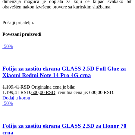
dimenzija moguća je doplata za koju će kupac svakako biti
obavešten nakon izvršene provere sa kurirskim službama.
Pošalji prijatelju:
Povezani proizvodi
-50%
Folija za zastitu ekrana GLASS 2.5D Full Glue za
Xiaomi Redmi Note 14 Pro 4G crna
1.199,41
RSD
Originalna cena je bila:
1.199,41 RSD.
600,00
RSD
Trenutna cena je: 600,00 RSD.
Dodaj u korpu
-50%
Folija za zastitu ekrana GLASS 2.5D za Honor 70
crna