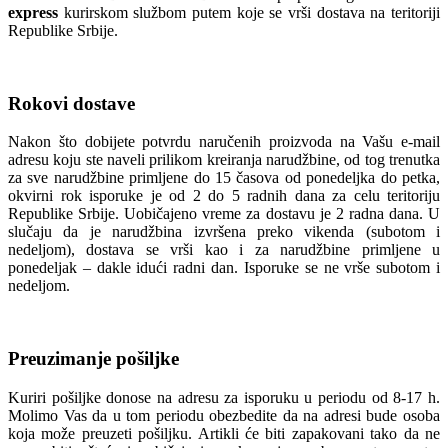
express
kurirskom službom putem koje se vrši dostava na teritoriji
Republike Srbije.
Rokovi dostave
Nakon što dobijete potvrdu naručenih proizvoda na Vašu e-mail
adresu koju ste naveli prilikom kreiranja narudžbine, od tog trenutka
za sve narudžbine primljene do 15 časova od ponedeljka do petka,
okvirni rok isporuke je od 2 do 5 radnih dana za celu teritoriju
Republike Srbije. Uobičajeno vreme za dostavu je 2 radna dana. U
slučaju da je narudžbina izvršena preko vikenda (subotom i
nedeljom), dostava se vrši kao i za narudžbine primljene u
ponedeljak – dakle idući radni dan. Isporuke se ne vrše subotom i
nedeljom.
Preuzimanje pošiljke
Kuriri pošiljke donose na adresu za isporuku u periodu od 8-17 h.
Molimo Vas da u tom periodu obezbedite da na adresi bude osoba
koja može preuzeti pošiljku. Artikli će biti zapakovani tako da ne