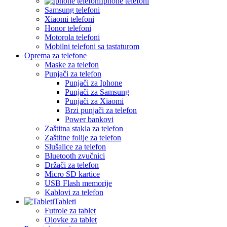
Iphone telefoni
Samsung telefoni
Xiaomi telefoni
Honor telefoni
Motorola telefoni
Mobilni telefoni sa tastaturom
Oprema za telefone
Maske za telefon
Punjači za telefon
Punjači za Iphone
Punjači za Samsung
Punjači za Xiaomi
Brzi punjači za telefon
Power bankovi
Zaštitna stakla za telefon
Zaštitne folije za telefon
Slušalice za telefon
Bluetooth zvučnici
Držači za telefon
Micro SD kartice
USB Flash memorije
Kablovi za telefon
Tableti
Futrole za tablet
Olovke za tablet