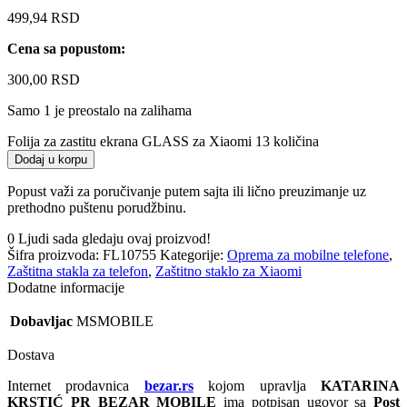
499,94
RSD
Cena sa popustom:
300,00
RSD
Samo 1 je preostalo na zalihama
Folija za zastitu ekrana GLASS za Xiaomi 13 količina
Dodaj u korpu
Popust važi za poručivanje putem sajta ili lično preuzimanje uz
prethodno puštenu porudžbinu.
0
Ljudi sada gledaju ovaj proizvod!
Šifra proizvoda:
FL10755
Kategorije:
Oprema za mobilne telefone
,
Zaštitna stakla za telefon
,
Zaštitno staklo za Xiaomi
Dodatne informacije
Dobavljac
MSMOBILE
Dostava
Internet prodavnica
bezar.rs
kojom upravlja
KATARINA
KRSTIĆ PR BEZAR MOBILE
ima potpisan ugovor sa
Post