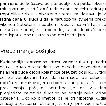
primljene do 15 časova od ponedeljka do petka, okvirni
rok isporuke je od 2 do 5 radnih dana za celu teritoriju
Republike Srbije. Uobičajeno vreme za dostavu je 2
radna dana. U slučaju da je narudžbina izvršena preko
vikenda (subotom i nedeljom), dostava se vrši kao i za
narudžbine primljene u ponedeljak – dakle idući radni
dan. Isporuke se ne vrše subotom i nedeljom.
Preuzimanje pošiljke
Kuriri pošiljke donose na adresu za isporuku u periodu
od 8-17 h. Molimo Vas da u tom periodu obezbedite da
na adresi bude osoba koja može preuzeti pošiljku. Artikli
će biti zapakovani tako da ne mogu biti oštećeni
uobičajenim rukovanjem robom u transportu. Prilikom
preuzimanja pošiljke potrebno je da vizuelno
pregledate paket da slučajno ne postoje neka vidna
oštećenja. Ukoliko primetite da je transportna kutija
značajno oštećena i posumnjate da je proizvod možda