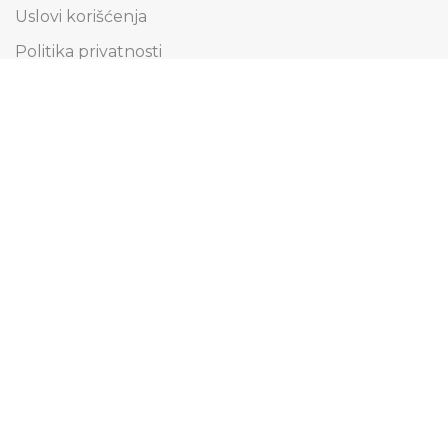
Uslovi korišćenja
Politika privatnosti
Obaveštenje o kolačićima
Informacije o dostavi
Načini plaćanja
Reklamacije i zamena artikala
Pravo na odustajanje
Pridružite se našoj Email listi
Saznajte prvi za specijalne ponude i budite u toku
sa svim novostima.