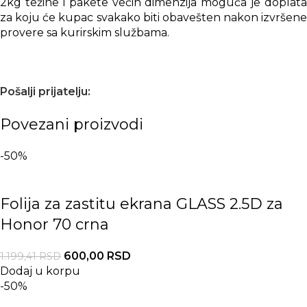
2kg težine i pakete većih dimenzija moguća je doplata
za koju će kupac svakako biti obavešten nakon izvršene
provere sa kurirskim službama.
Pošalji prijatelju:
Povezani proizvodi
-50%
Folija za zastitu ekrana GLASS 2.5D za
Honor 70 crna
600,00
RSD
1.199,41
RSD
Dodaj u korpu
-50%