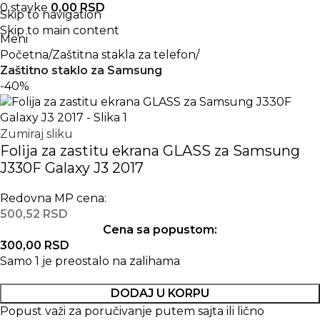
0
stavke
0,00
RSD
Skip to navigation
Skip to main content
Meni
Početna
Zaštitna stakla za telefon
Zaštitno staklo za Samsung
-40%
Zumiraj sliku
Folija za zastitu ekrana GLASS za Samsung
J330F Galaxy J3 2017
Redovna MP cena:
500,52
RSD
Cena sa popustom:
300,00
RSD
Samo 1 je preostalo na zalihama
DODAJ U KORPU
Popust važi za poručivanje putem sajta ili lično