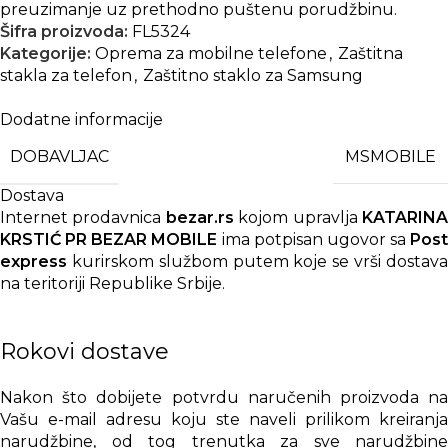
preuzimanje uz prethodno puštenu porudžbinu.
Šifra proizvoda:
FL5324
Kategorije:
Oprema za mobilne telefone
,
Zaštitna
stakla za telefon
,
Zaštitno staklo za Samsung
Dodatne informacije
DOBAVLJAC
MSMOBILE
Dostava
Internet prodavnica
bezar.rs
kojom upravlja
KATARIN
KRSTIĆ PR BEZAR MOBILE
ima potpisan ugovor sa
Post
express
kurirskom službom putem koje se vrši dostava
na teritoriji Republike Srbije.
Rokovi dostave
Nakon što dobijete potvrdu naručenih proizvoda na
Vašu e-mail adresu koju ste naveli prilikom kreiranja
narudžbine, od tog trenutka za sve narudžbine