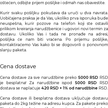
oštećen, odbijte prijem pošiljke i odmah nas obavestite.
Kurir svaku pošiljku pokušava da uruči u dva navrata.
Uobičajena praksa je da Vas, ukoliko prva isporuka bude
neuspešna, kurir pozove na telefon koji ste ostavili
prilikom kreiranja narudžbenice i ugovori novi termin za
dostavu. Ukoliko Vas i tada ne pronađe na adresi,
pošiljka će nam biti vraćena. Po prijemu pošiljke,
kontaktiraćemo Vas kako bi se dogovorili o ponovnom
slanju paketa.
Cena dostave
Cena dostave za sve narudžbine preko
5000 RSD
RSD
je besplatna! Za narudžbine ispod
5000 RSD
RS
dostava se naplaćuje
420 RSD + 1% od narudžbine
RSD.
Cena dostave ili besplatna dostava uključuje dostavu
paketa do 2kg težine na adresu kupca. Za pakete preko