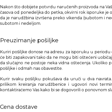
Nakon što dobijete potvrdu naručenih proizvoda na Vašu 
časova od ponedeljka do petka, okvirni rok isporuke je o
da je narudžbina izvršena preko vikenda (subotom i nede
subotom i nedeljom.
Preuzimanje pošiljke
Kuriri pošiljke donose na adresu za isporuku u periodu 
će biti zapakovani tako da ne mogu biti oštećeni uobič
da slučajno ne postoje neka vidna oštećenja. Ukoliko p
pošiljke i odmah nas obavestite.
Kurir svaku pošiljku pokušava da uruči u dva navrata. 
prilikom kreiranja narudžbenice i ugovori novi termi
kontaktiraćemo Vas kako bi se dogovorili o ponovnom sl
Cena dostave