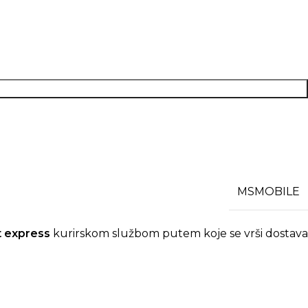
MSMOBILE
t express
kurirskom službom putem koje se vrši dostav