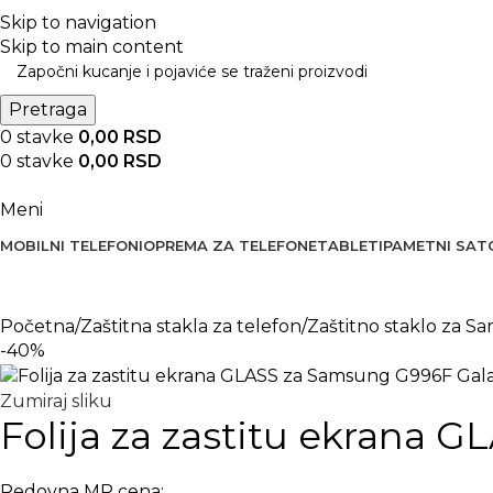
BESPLATNA DOSTAVA PREKO 5000 RSD
Skip to navigation
Skip to main content
Pretraga
0
stavke
0,00
RSD
0
stavke
0,00
RSD
Meni
MOBILNI TELEFONI
OPREMA ZA TELEFONE
TABLETI
PAMETNI SAT
Početna
Zaštitna stakla za telefon
Zaštitno staklo za 
-40%
Zumiraj sliku
Folija za zastitu ekrana 
Redovna MP cena: