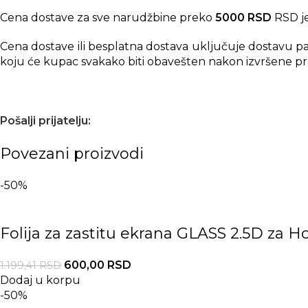
Cena dostave za sve narudžbine preko
5000 RSD
RSD je
Cena dostave ili besplatna dostava uključuje dostavu p
koju će kupac svakako biti obavešten nakon izvršene pr
Pošalji prijatelju:
Povezani proizvodi
-50%
Folija za zastitu ekrana GLASS 2.5D za H
600,00
RSD
1.199,41
RSD
Dodaj u korpu
-50%