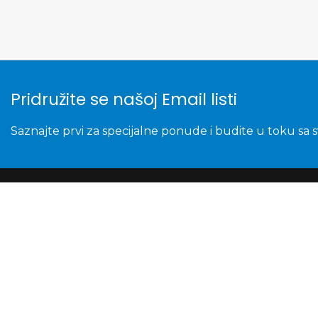
Pridružite se našoj Email listi
Saznajte prvi za specijalne ponude i budite u toku sa 
© 2026.
Bezar Mobile
. Sva prava zadržana. 
Folija za zastitu ekrana GLASS za Samsung G996F
300,00
RSD
500,52
RSD
Samo 1 je preostalo na zalihama