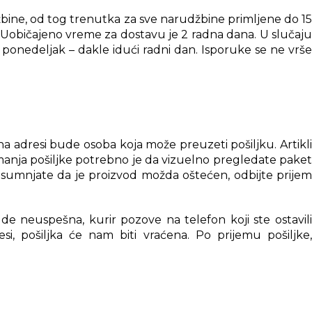
bine, od tog trenutka za sve narudžbine primljene do 15
. Uobičajeno vreme za dostavu je 2 radna dana. U slučaju
ponedeljak – dakle idući radni dan. Isporuke se ne vrše
 adresi bude osoba koja može preuzeti pošiljku. Artikli
anja pošiljke potrebno je da vizuelno pregledate paket
posumnjate da je proizvod možda oštećen, odbijte prijem
e neuspešna, kurir pozove na telefon koji ste ostavili
i, pošiljka će nam biti vraćena. Po prijemu pošiljke,