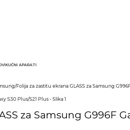
OVI
KUĆNI APARATI
Samsung
Folija za zastitu ekrana GLASS za Samsung G996F
GLASS za Samsung G996F Ga