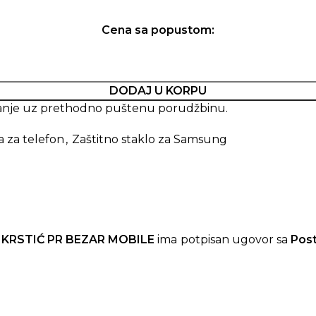
Cena sa popustom:
DODAJ U KORPU
imanje uz prethodno puštenu porudžbinu.
a za telefon
,
Zaštitno staklo za Samsung
 KRSTIĆ PR BEZAR MOBILE
ima potpisan ugovor sa
Pos