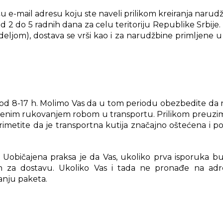
e-mail adresu koju ste naveli prilikom kreiranja narudž
d 2 do 5 radnih dana za celu teritoriju Republike Srbije
ljom), dostava se vrši kao i za narudžbine primljene u 
od 8-17 h. Molimo Vas da u tom periodu obezbedite da na
ajenim rukovanjem robom u transportu. Prilikom preuzim
rimetite da je transportna kutija značajno oštećena i 
Uobičajena praksa je da Vas, ukoliko prva isporuka bud
n za dostavu. Ukoliko Vas i tada ne pronađe na adres
anju paketa.