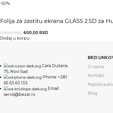
-50%
Folija za zastitu ekrana GLASS 2.5D za 
600,00
RSD
1.199,41
RSD
Dodaj u korpu
BRZI LINKO
Cara Dušana
O nama
75, Novi Sad
Kontakt
Phone: +381
65 63 63 133
Najčešća pit
Email:
Blog
servis@bezar.rs