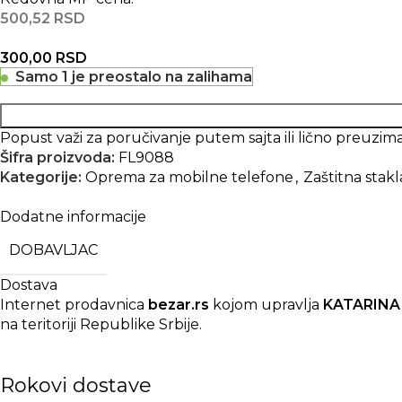
500,52
RSD
300,00
RSD
Samo 1 je preostalo na zalihama
Popust važi za poručivanje putem sajta ili lično preuz
Šifra proizvoda:
FL9088
Kategorije:
Oprema za mobilne telefone
,
Zaštitna stakl
Dodatne informacije
DOBAVLJAC
Dostava
Internet prodavnica
bezar.rs
kojom upravlja
KATARINA
na teritoriji Republike Srbije.
Rokovi dostave