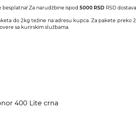
 besplatna! Za narudžbine ispod
5000 RSD
RSD dostava
aketa do 2kg težine na adresu kupca. Za pakete preko 2
overe sa kurirskim službama.
onor 400 Lite crna