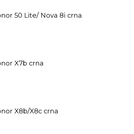
onor 50 Lite/ Nova 8i crna
Honor X7b crna
Honor X8b/X8c crna