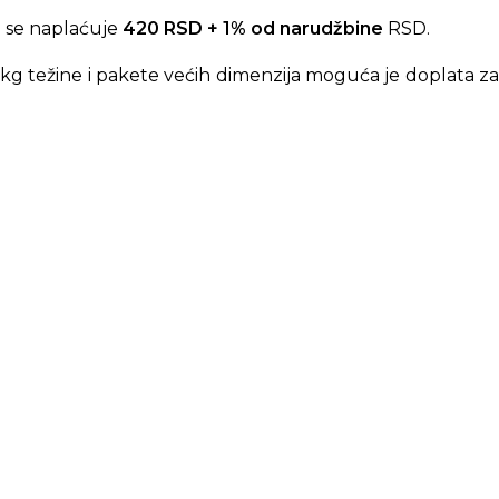
 se naplaćuje
420 RSD + 1% od narudžbine
RSD.
kg težine i pakete većih dimenzija moguća je doplata za