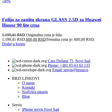
-50%
Folija za zastitu ekrana GLASS 2.5D za Huawei
Honor 90 lite crna
1.199,41
RSD
Originalna cena je bila:
1.199,41 RSD.
600,00
RSD
Trenutna cena je: 600,00 RSD.
Dodaj u korpu
Cara Dušana 75, Novi Sad
Phone: +381 65 63 63 133
Email: servis@bezar.rs
BRZI LINKOVI
O nama
Kontakt
Najčešća pitanja
Blog
Servis
iPhone servis Novi Sad