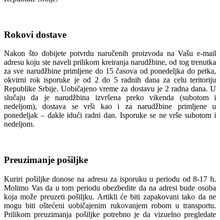
Rokovi dostave
Nakon što dobijete potvrdu naručenih proizvoda na Vašu e-mail
adresu koju ste naveli prilikom kreiranja narudžbine, od tog trenutka
za sve narudžbine primljene do 15 časova od ponedeljka do petka,
okvirni rok isporuke je od 2 do 5 radnih dana za celu teritoriju
Republike Srbije. Uobičajeno vreme za dostavu je 2 radna dana. U
slučaju da je narudžbina izvršena preko vikenda (subotom i
nedeljom), dostava se vrši kao i za narudžbine primljene u
ponedeljak – dakle idući radni dan. Isporuke se ne vrše subotom i
nedeljom.
Preuzimanje pošiljke
Kuriri pošiljke donose na adresu za isporuku u periodu od 8-17 h.
Molimo Vas da u tom periodu obezbedite da na adresi bude osoba
koja može preuzeti pošiljku. Artikli će biti zapakovani tako da ne
mogu biti oštećeni uobičajenim rukovanjem robom u transportu.
Prilikom preuzimanja pošiljke potrebno je da vizuelno pregledate