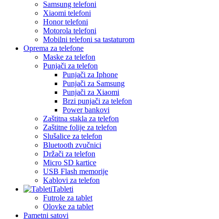
Samsung telefoni
Xiaomi telefoni
Honor telefoni
Motorola telefoni
Mobilni telefoni sa tastaturom
Oprema za telefone
Maske za telefon
Punjači za telefon
Punjači za Iphone
Punjači za Samsung
Punjači za Xiaomi
Brzi punjači za telefon
Power bankovi
Zaštitna stakla za telefon
Zaštitne folije za telefon
Slušalice za telefon
Bluetooth zvučnici
Držači za telefon
Micro SD kartice
USB Flash memorije
Kablovi za telefon
Tableti
Futrole za tablet
Olovke za tablet
Pametni satovi