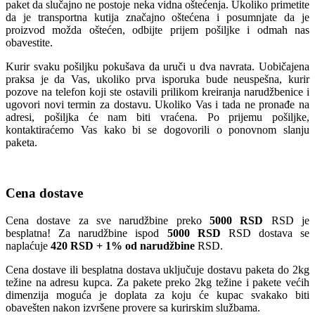
paket da slučajno ne postoje neka vidna oštećenja. Ukoliko primetite
da je transportna kutija značajno oštećena i posumnjate da je
proizvod možda oštećen, odbijte prijem pošiljke i odmah nas
obavestite.
Kurir svaku pošiljku pokušava da uruči u dva navrata. Uobičajena
praksa je da Vas, ukoliko prva isporuka bude neuspešna, kurir
pozove na telefon koji ste ostavili prilikom kreiranja narudžbenice i
ugovori novi termin za dostavu. Ukoliko Vas i tada ne pronađe na
adresi, pošiljka će nam biti vraćena. Po prijemu pošiljke,
kontaktiraćemo Vas kako bi se dogovorili o ponovnom slanju
paketa.
Cena dostave
Cena dostave za sve narudžbine preko
5000 RSD
RSD je
besplatna! Za narudžbine ispod
5000 RSD
RSD dostava se
naplaćuje
420 RSD + 1% od narudžbine
RSD.
Cena dostave ili besplatna dostava uključuje dostavu paketa do 2kg
težine na adresu kupca. Za pakete preko 2kg težine i pakete većih
dimenzija moguća je doplata za koju će kupac svakako biti
obavešten nakon izvršene provere sa kurirskim službama.