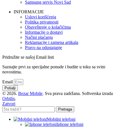
Samsung servis Novi Sad
INFORMACIJE
Uslovi korišćenja
Politika privatnosti
Obaveštenje o kolačićima
Informacije o dostavi
Načini plaćanja
Reklamacije i zamena artikala
Pravo na odustajanje
Pridružite se našoj Email listi
Saznajte prvi za specijalne ponude i budite u toku sa svim
novostima.
Email
Pošalji
© 2026.
Bezar Mobile
. Sva prava zadržana. Softverska izrada
Orbilix
.
Zatvori
Pretraga
Mobilni telefoni
Iphone telefoni