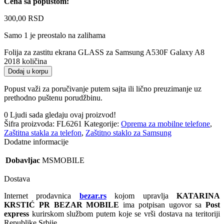
Cena sa popustom:
300,00
RSD
Samo 1 je preostalo na zalihama
Folija za zastitu ekrana GLASS za Samsung A530F Galaxy A8
2018 količina
Dodaj u korpu
Popust važi za poručivanje putem sajta ili lično preuzimanje uz
prethodno puštenu porudžbinu.
0
Ljudi sada gledaju ovaj proizvod!
Šifra proizvoda:
FL6261
Kategorije:
Oprema za mobilne telefone
,
Zaštitna stakla za telefon
,
Zaštitno staklo za Samsung
Dodatne informacije
Dobavljac
MSMOBILE
Dostava
Internet prodavnica
bezar.rs
kojom upravlja
KATARINA
KRSTIĆ PR BEZAR MOBILE
ima potpisan ugovor sa
Post
express
kurirskom službom putem koje se vrši dostava na teritoriji
Republike Srbije.