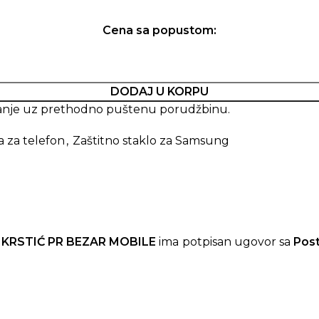
Cena sa popustom:
DODAJ U KORPU
imanje uz prethodno puštenu porudžbinu.
a za telefon
,
Zaštitno staklo za Samsung
 KRSTIĆ PR BEZAR MOBILE
ima potpisan ugovor sa
Pos