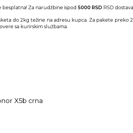
 besplatna! Za narudžbine ispod
5000 RSD
RSD dostava
aketa do 2kg težine na adresu kupca. Za pakete preko 2
overe sa kurirskim službama.
onor X5b crna