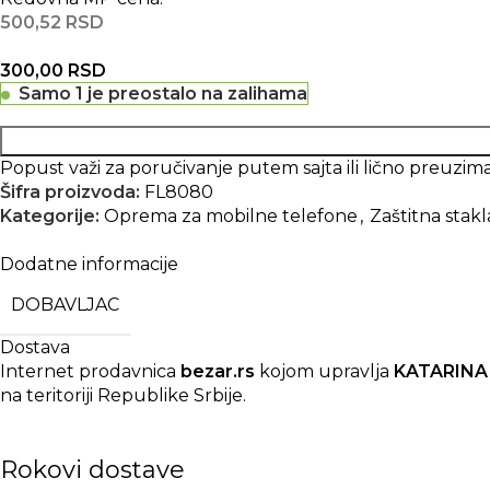
500,52
RSD
300,00
RSD
Samo 1 je preostalo na zalihama
Popust važi za poručivanje putem sajta ili lično preuz
Šifra proizvoda:
FL8080
Kategorije:
Oprema za mobilne telefone
,
Zaštitna stakl
Dodatne informacije
DOBAVLJAC
Dostava
Internet prodavnica
bezar.rs
kojom upravlja
KATARINA
na teritoriji Republike Srbije.
Rokovi dostave