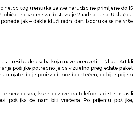
bine, od tog trenutka za sve narudžbine primljene do 15
. Uobičajeno vreme za dostavu je 2 radna dana. U slučaju
ponedeljak – dakle idući radni dan. Isporuke se ne vrše
 adresi bude osoba koja može preuzeti pošiljku. Artikli
anja pošiljke potrebno je da vizuelno pregledate paket
posumnjate da je proizvod možda oštećen, odbijte prijem
e neuspešna, kurir pozove na telefon koji ste ostavili
i, pošiljka će nam biti vraćena. Po prijemu pošiljke,