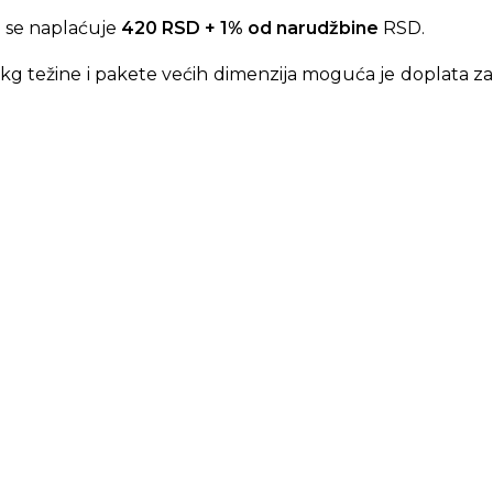
 se naplaćuje
420 RSD + 1% od narudžbine
RSD.
kg težine i pakete većih dimenzija moguća je doplata za