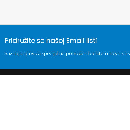
Pridružite se našoj Email listi
Saznajte prvi za specijalne ponude i budite u toku sa 
© 2026.
Bezar Mobile
. Sva prava zadržana. 
Folija za zastitu ekrana GLASS za Samsung A315F
300,00
RSD
500,52
RSD
Samo 1 je preostalo na zalihama