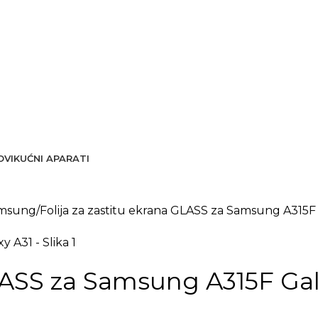
OVI
KUĆNI APARATI
Samsung
Folija za zastitu ekrana GLASS za Samsung A315F
GLASS za Samsung A315F Gal