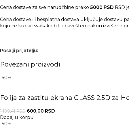
Cena dostave za sve narudžbine preko
5000 RSD
RSD je
Cena dostave ili besplatna dostava uključuje dostavu p
koju će kupac svakako biti obavešten nakon izvršene pr
Pošalji prijatelju:
Povezani proizvodi
-50%
Folija za zastitu ekrana GLASS 2.5D za H
600,00
RSD
1.199,41
RSD
Dodaj u korpu
-50%