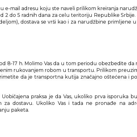
e-mail adresu koju ste naveli prilikom kreiranja narudž
d 2 do 5 radnih dana za celu teritoriju Republike Srbije
ljom), dostava se vrši kao i za narudžbine primljene u 
od 8-17 h. Molimo Vas da u tom periodu obezbedite da na
ajenim rukovanjem robom u transportu. Prilikom preuzim
rimetite da je transportna kutija značajno oštećena i 
Uobičajena praksa je da Vas, ukoliko prva isporuka bud
n za dostavu. Ukoliko Vas i tada ne pronađe na adres
anju paketa.