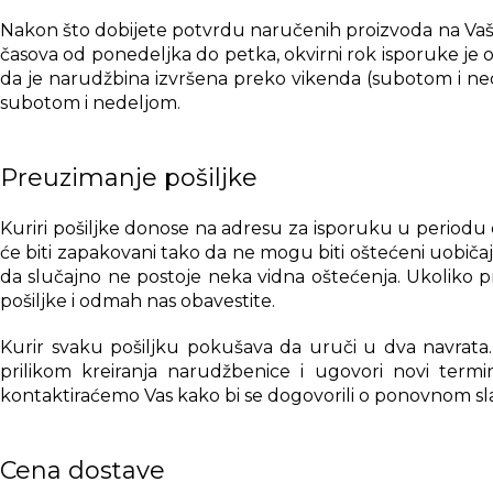
Nakon što dobijete potvrdu naručenih proizvoda na Vašu 
časova od ponedeljka do petka, okvirni rok isporuke je o
da je narudžbina izvršena preko vikenda (subotom i nede
subotom i nedeljom.
Preuzimanje pošiljke
Kuriri pošiljke donose na adresu za isporuku u periodu 
će biti zapakovani tako da ne mogu biti oštećeni uobič
da slučajno ne postoje neka vidna oštećenja. Ukoliko p
pošiljke i odmah nas obavestite.
Kurir svaku pošiljku pokušava da uruči u dva navrata. 
prilikom kreiranja narudžbenice i ugovori novi termi
kontaktiraćemo Vas kako bi se dogovorili o ponovnom sl
Cena dostave