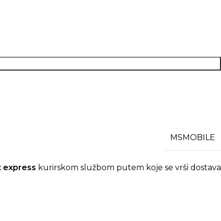
MSMOBILE
t express
kurirskom službom putem koje se vrši dostav