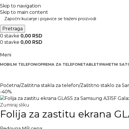
BESPLATNA DOSTAVA PREKO 5000 RSD
Skip to navigation
Skip to main content
Pretraga
0
stavke
0,00
RSD
0
stavke
0,00
RSD
Meni
MOBILNI TELEFONI
OPREMA ZA TELEFONE
TABLETI
PAMETNI SAT
Početna
Zaštitna stakla za telefon
Zaštitno staklo za 
-40%
Zumiraj sliku
Folija za zastitu ekrana 
Redovna MP cena: