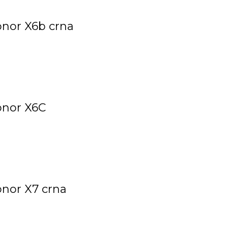
onor X6b crna
Honor X6C
onor X7 crna