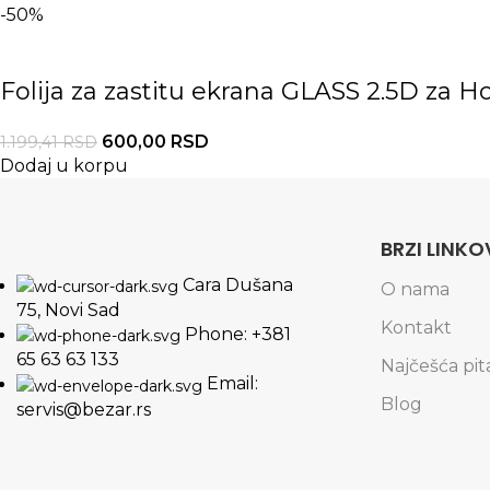
-50%
Folija za zastitu ekrana GLASS 2.5D za 
600,00
RSD
1.199,41
RSD
Dodaj u korpu
BRZI LINKO
Cara Dušana
O nama
75, Novi Sad
Kontakt
Phone: +381
65 63 63 133
Najčešća pit
Email:
Blog
servis@bezar.rs