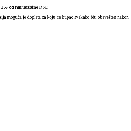
 1% od narudžbine
RSD.
nzija moguća je doplata za koju će kupac svakako biti obavešten nakon