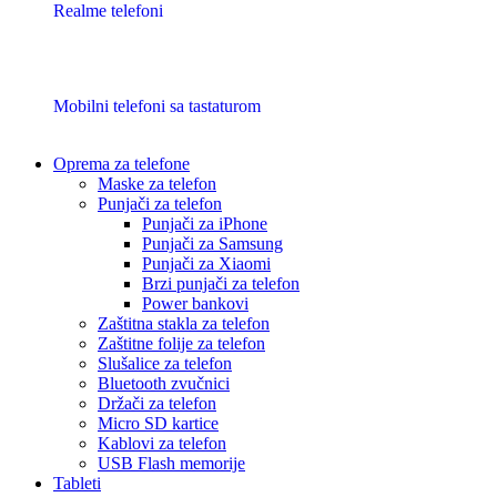
Realme telefoni
Mobilni telefoni sa tastaturom
Oprema za telefone
Maske za telefon
Punjači za telefon
Punjači za iPhone
Punjači za Samsung
Punjači za Xiaomi
Brzi punjači za telefon
Power bankovi
Zaštitna stakla za telefon
Zaštitne folije za telefon
Slušalice za telefon
Bluetooth zvučnici
Držači za telefon
Micro SD kartice
Kablovi za telefon
USB Flash memorije
Tableti