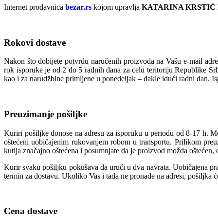
Internet prodavnica
bezar.rs
kojom upravlja
KATARINA KRSTIĆ
Rokovi dostave
Nakon što dobijete potvrdu naručenih proizvoda na Vašu e-mail adres
rok isporuke je od 2 do 5 radnih dana za celu teritoriju Republike S
kao i za narudžbine primljene u ponedeljak – dakle idući radni dan. I
Preuzimanje pošiljke
Kuriri pošiljke donose na adresu za isporuku u periodu od 8-17 h. M
oštećeni uobičajenim rukovanjem robom u transportu. Prilikom preuzi
kutija značajno oštećena i posumnjate da je proizvod možda oštećen, o
Kurir svaku pošiljku pokušava da uruči u dva navrata. Uobičajena prak
termin za dostavu. Ukoliko Vas i tada ne pronađe na adresi, pošiljka 
Cena dostave