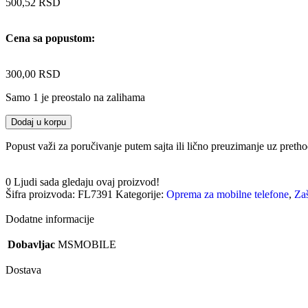
500,52
RSD
Cena sa popustom:
300,00
RSD
Samo 1 je preostalo na zalihama
Dodaj u korpu
Popust važi za poručivanje putem sajta ili lično preuzimanje uz pret
0
Ljudi sada gledaju ovaj proizvod!
Šifra proizvoda:
FL7391
Kategorije:
Oprema za mobilne telefone
,
Zaš
Dodatne informacije
Dobavljac
MSMOBILE
Dostava