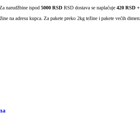
Za narudžbine ispod
5000 RSD
RSD dostava se naplaćuje
420 RSD +
ežine na adresu kupca. Za pakete preko 2kg težine i pakete većih dime
rna