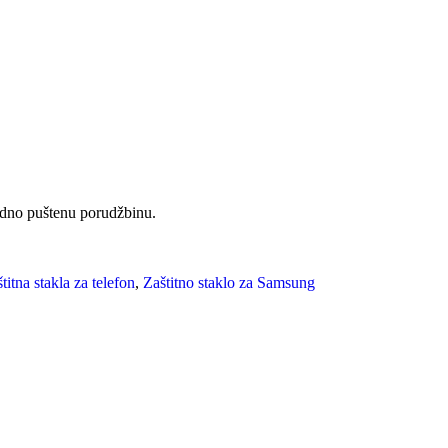
hodno puštenu porudžbinu.
titna stakla za telefon
,
Zaštitno staklo za Samsung