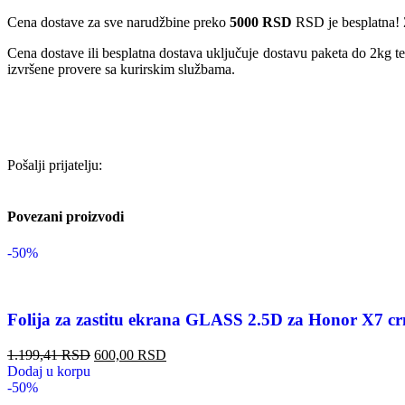
Cena dostave za sve narudžbine preko
5000 RSD
RSD je besplatna! 
Cena dostave ili besplatna dostava uključuje dostavu paketa do 2kg t
izvršene provere sa kurirskim službama.
Pošalji prijatelju:
Povezani proizvodi
-50%
Folija za zastitu ekrana GLASS 2.5D za Honor X7 c
1.199,41
RSD
600,00
RSD
Dodaj u korpu
-50%