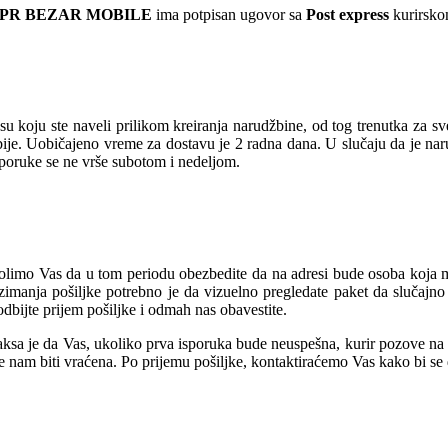
 PR BEZAR MOBILE
ima potpisan ugovor sa
Post express
kurirskom
u koju ste naveli prilikom kreiranja narudžbine, od tog trenutka za s
rbije. Uobičajeno vreme za dostavu je 2 radna dana. U slučaju da je na
sporuke se ne vrše subotom i nedeljom.
olimo Vas da u tom periodu obezbedite da na adresi bude osoba koja mož
manja pošiljke potrebno je da vizuelno pregledate paket da slučajno 
dbijte prijem pošiljke i odmah nas obavestite.
sa je da Vas, ukoliko prva isporuka bude neuspešna, kurir pozove na te
će nam biti vraćena. Po prijemu pošiljke, kontaktiraćemo Vas kako bi s