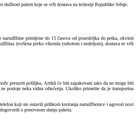
 službom putem koje se vrši dostava na teritoriji Republike Srbije.
ve narudžbine primljene do 15 časova od ponedeljka do petka, okvirni
rudžbina izvršena preko vikenda (subotom i nedeljom), dostava se vrši
e preuzeti pošiljku. Artikli će biti zapakovani tako da ne mogu biti
ne postoje neka vidna oštećenja. Ukoliko primetite da je transportna
lefon koji ste ostavili prilikom kreiranja narudžbenice i ugovori novi
e dogovorili o ponovnom slanju paketa.