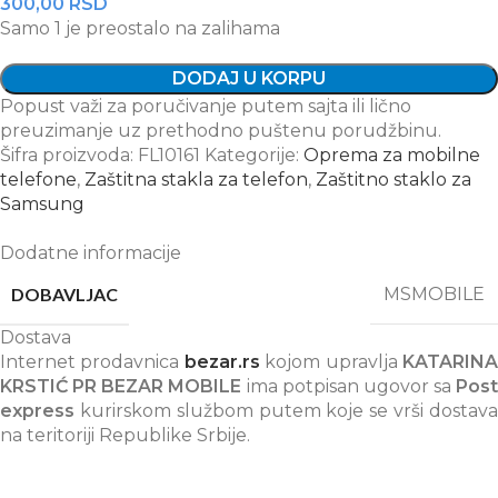
300,00
RSD
Samo 1 je preostalo na zalihama
DODAJ U KORPU
Popust važi za poručivanje putem sajta ili lično
preuzimanje uz prethodno puštenu porudžbinu.
Šifra proizvoda:
FL10161
Kategorije:
Oprema za mobilne
telefone
,
Zaštitna stakla za telefon
,
Zaštitno staklo za
Samsung
Dodatne informacije
DOBAVLJAC
MSMOBILE
Dostava
Internet prodavnica
bezar.rs
kojom upravlja
KATARIN
KRSTIĆ PR BEZAR MOBILE
ima potpisan ugovor sa
Post
express
kurirskom službom putem koje se vrši dostava
na teritoriji Republike Srbije.