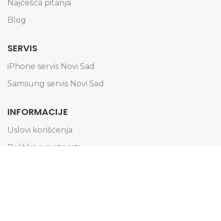
Najčešća pitanja
Blog
SERVIS
iPhone servis Novi Sad
Samsung servis Novi Sad
INFORMACIJE
Uslovi korišćenja
Politika privatnosti
Obaveštenje o kolačićima
Informacije o dostavi
Načini plaćanja
Reklamacije i zamena artikala