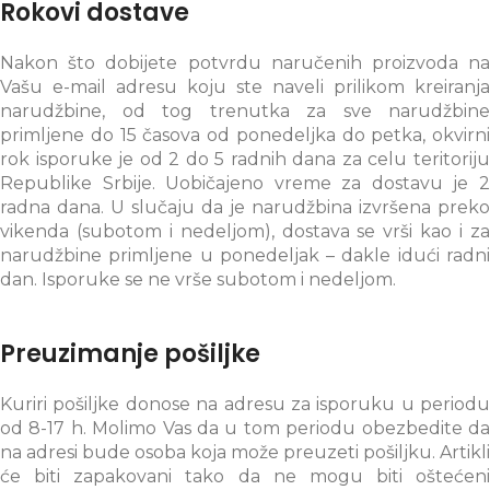
Rokovi dostave
Nakon što dobijete potvrdu naručenih proizvoda na
Vašu e-mail adresu koju ste naveli prilikom kreiranja
narudžbine, od tog trenutka za sve narudžbine
primljene do 15 časova od ponedeljka do petka, okvirni
rok isporuke je od 2 do 5 radnih dana za celu teritoriju
Republike Srbije. Uobičajeno vreme za dostavu je 2
radna dana. U slučaju da je narudžbina izvršena preko
vikenda (subotom i nedeljom), dostava se vrši kao i za
narudžbine primljene u ponedeljak – dakle idući radni
dan. Isporuke se ne vrše subotom i nedeljom.
Preuzimanje pošiljke
Kuriri pošiljke donose na adresu za isporuku u periodu
od 8-17 h. Molimo Vas da u tom periodu obezbedite da
na adresi bude osoba koja može preuzeti pošiljku. Artikli
će biti zapakovani tako da ne mogu biti oštećeni