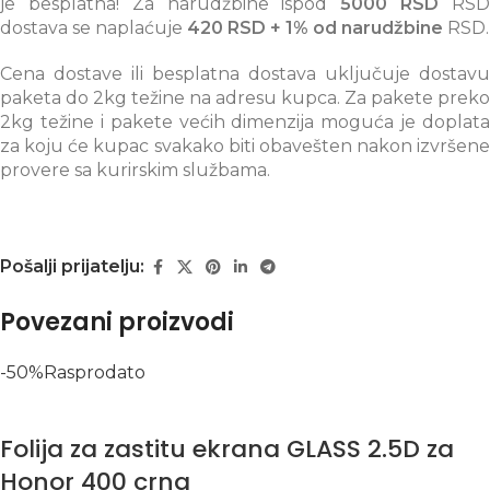
je besplatna! Za narudžbine ispod
5000 RSD
RS
dostava se naplaćuje
420 RSD + 1% od narudžbine
RSD.
Cena dostave ili besplatna dostava uključuje dostavu
paketa do 2kg težine na adresu kupca. Za pakete preko
2kg težine i pakete većih dimenzija moguća je doplata
za koju će kupac svakako biti obavešten nakon izvršene
provere sa kurirskim službama.
Pošalji prijatelju:
Povezani proizvodi
-50%
Rasprodato
Folija za zastitu ekrana GLASS 2.5D za
Honor 400 crna