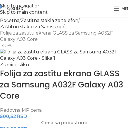
Skip to navigation
0
0,00
RSD
ME
Skip to main content
Početna
Zaštitna stakla za telefon
Zaštitno staklo za Samsung
Folija za zastitu ekrana GLASS za Samsung A032F
Galaxy A03 Core
-40%
Zumiraj sliku
Folija za zastitu ekrana GLASS
za Samsung A032F Galaxy A03
Core
Redovna MP cena:
500,52
RSD
Cena sa popustom: