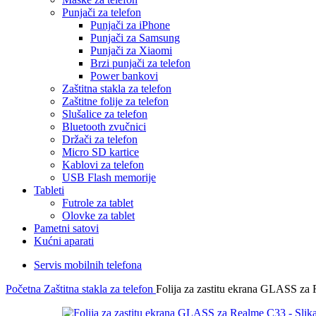
Punjači za telefon
Punjači za iPhone
Punjači za Samsung
Punjači za Xiaomi
Brzi punjači za telefon
Power bankovi
Zaštitna stakla za telefon
Zaštitne folije za telefon
Slušalice za telefon
Bluetooth zvučnici
Držači za telefon
Micro SD kartice
Kablovi za telefon
USB Flash memorije
Tableti
Futrole za tablet
Olovke za tablet
Pametni satovi
Kućni aparati
Servis mobilnih telefona
Početna
Zaštitna stakla za telefon
Folija za zastitu ekrana GLASS za