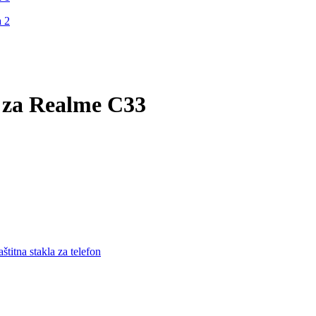
S za Realme C33
štitna stakla za telefon