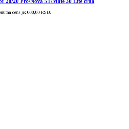
or 20/20 Pro/Nova 5T/Mate 30 Lite crna
enutna cena je: 600,00 RSD.