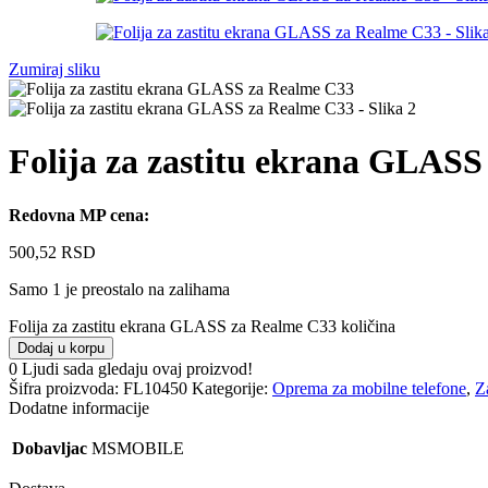
Zumiraj sliku
Folija za zastitu ekrana GLAS
Redovna MP cena:
500,52
RSD
Samo 1 je preostalo na zalihama
Folija za zastitu ekrana GLASS za Realme C33 količina
Dodaj u korpu
0
Ljudi sada gledaju ovaj proizvod!
Šifra proizvoda:
FL10450
Kategorije:
Oprema za mobilne telefone
,
Za
Dodatne informacije
Dobavljac
MSMOBILE