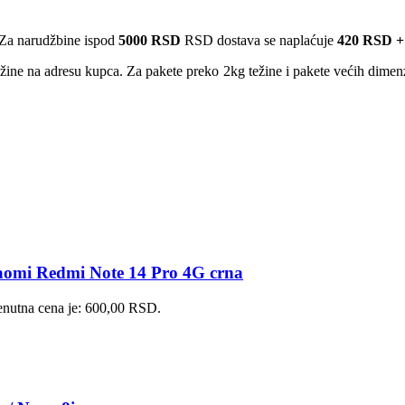
Za narudžbine ispod
5000 RSD
RSD dostava se naplaćuje
420 RSD +
ežine na adresu kupca. Za pakete preko 2kg težine i pakete većih dime
iaomi Redmi Note 14 Pro 4G crna
enutna cena je: 600,00 RSD.