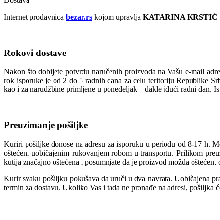
Dostava
Internet prodavnica
bezar.rs
kojom upravlja
KATARINA KRSTIĆ
Rokovi dostave
Nakon što dobijete potvrdu naručenih proizvoda na Vašu e-mail adres
rok isporuke je od 2 do 5 radnih dana za celu teritoriju Republike S
kao i za narudžbine primljene u ponedeljak – dakle idući radni dan. I
Preuzimanje pošiljke
Kuriri pošiljke donose na adresu za isporuku u periodu od 8-17 h. M
oštećeni uobičajenim rukovanjem robom u transportu. Prilikom preuzi
kutija značajno oštećena i posumnjate da je proizvod možda oštećen, o
Kurir svaku pošiljku pokušava da uruči u dva navrata. Uobičajena prak
termin za dostavu. Ukoliko Vas i tada ne pronađe na adresi, pošiljka 