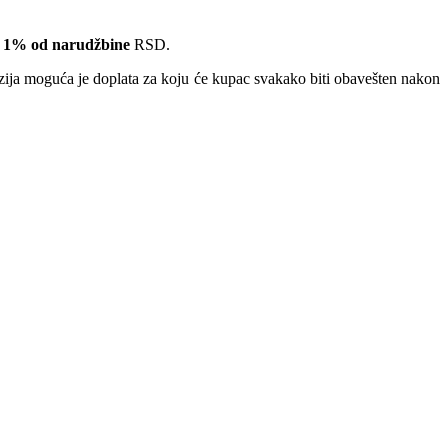
 1% od narudžbine
RSD.
nzija moguća je doplata za koju će kupac svakako biti obavešten nakon