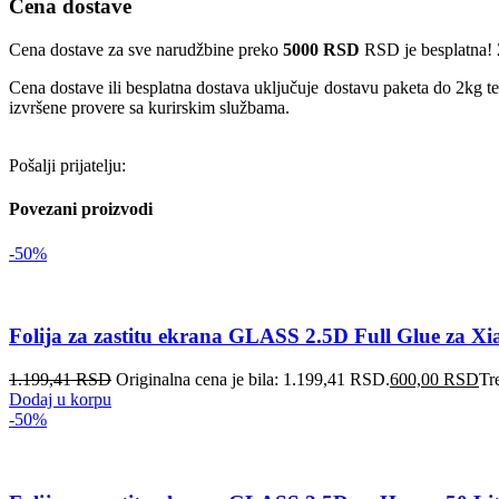
Cena dostave
Cena dostave za sve narudžbine preko
5000 RSD
RSD je besplatna! 
Cena dostave ili besplatna dostava uključuje dostavu paketa do 2kg t
izvršene provere sa kurirskim službama.
Pošalji prijatelju:
Povezani proizvodi
-50%
Folija za zastitu ekrana GLASS 2.5D Full Glue za X
1.199,41
RSD
Originalna cena je bila: 1.199,41 RSD.
600,00
RSD
Tr
Dodaj u korpu
-50%