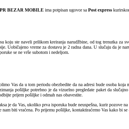
 PR BEZAR MOBILE
ima potpisan ugovor sa
Post express
kurirskom
u koju ste naveli prilikom kreiranja narudžbine, od tog trenutka za s
rbije. Uobičajeno vreme za dostavu je 2 radna dana. U slučaju da je na
sporuke se ne vrše subotom i nedeljom.
olimo Vas da u tom periodu obezbedite da na adresi bude osoba koja mož
manja pošiljke potrebno je da vizuelno pregledate paket da slučajno 
dbijte prijem pošiljke i odmah nas obavestite.
sa je da Vas, ukoliko prva isporuka bude neuspešna, kurir pozove na te
će nam biti vraćena. Po prijemu pošiljke, kontaktiraćemo Vas kako bi s