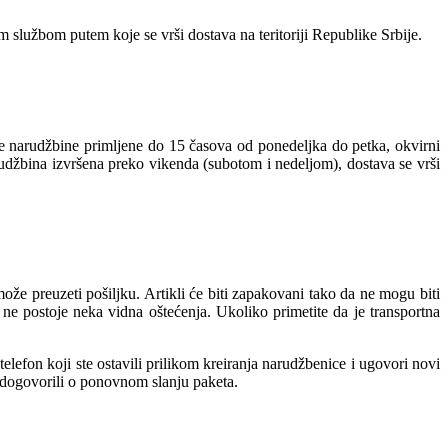
 službom putem koje se vrši dostava na teritoriji Republike Srbije.
ve narudžbine primljene do 15 časova od ponedeljka do petka, okvirni
rudžbina izvršena preko vikenda (subotom i nedeljom), dostava se vrši
e preuzeti pošiljku. Artikli će biti zapakovani tako da ne mogu biti
ne postoje neka vidna oštećenja. Ukoliko primetite da je transportna
lefon koji ste ostavili prilikom kreiranja narudžbenice i ugovori novi
e dogovorili o ponovnom slanju paketa.