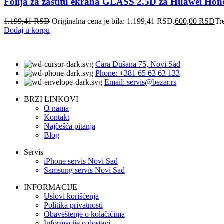
Folija za zastitu ekrana GLASS 2.5D za Huawei Hon
1.199,41
RSD
Originalna cena je bila: 1.199,41 RSD.
600,00
RSD
Tr
Dodaj u korpu
Cara Dušana 75, Novi Sad
Phone: +381 65 63 63 133
Email: servis@bezar.rs
BRZI LINKOVI
O nama
Kontakt
Najčešća pitanja
Blog
Servis
iPhone servis Novi Sad
Samsung servis Novi Sad
INFORMACIJE
Uslovi korišćenja
Politika privatnosti
Obaveštenje o kolačićima
Informacije o dostavi