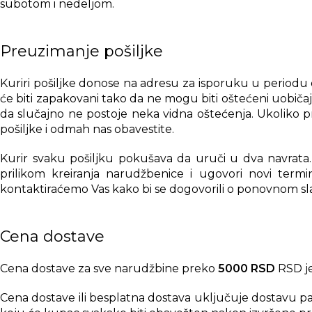
subotom i nedeljom.
Preuzimanje pošiljke
Kuriri pošiljke donose na adresu za isporuku u periodu 
će biti zapakovani tako da ne mogu biti oštećeni uobič
da slučajno ne postoje neka vidna oštećenja. Ukoliko p
pošiljke i odmah nas obavestite.
Kurir svaku pošiljku pokušava da uruči u dva navrata. 
prilikom kreiranja narudžbenice i ugovori novi termi
kontaktiraćemo Vas kako bi se dogovorili o ponovnom sl
Cena dostave
Cena dostave za sve narudžbine preko
5000 RSD
RSD je
Cena dostave ili besplatna dostava uključuje dostavu p