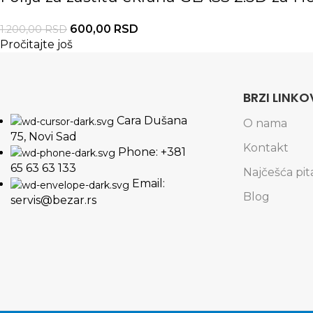
600,00
RSD
1.200,00
RSD
Pročitajte još
BRZI LINKO
Cara Dušana
O nama
75, Novi Sad
Kontakt
Phone: +381
65 63 63 133
Najčešća pit
Email:
Blog
servis@bezar.rs