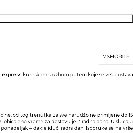
MSMOBILE
t express
kurirskom službom putem koje se vrši dostav
bine, od tog trenutka za sve narudžbine primljene do 15
. Uobičajeno vreme za dostavu je 2 radna dana. U slučaju
ponedeljak – dakle idući radni dan. Isporuke se ne vrše