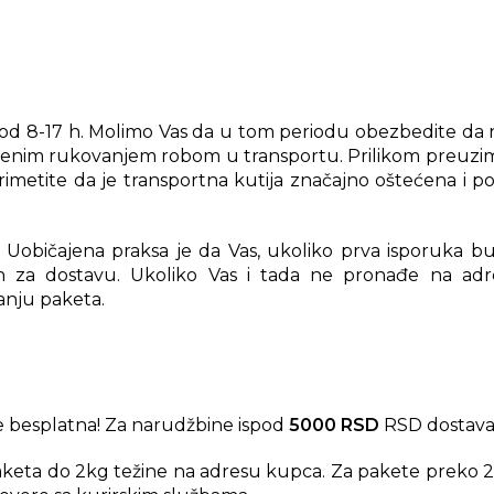
od 8-17 h. Molimo Vas da u tom periodu obezbedite da na
ajenim rukovanjem robom u transportu. Prilikom preuzim
rimetite da je transportna kutija značajno oštećena i 
Uobičajena praksa je da Vas, ukoliko prva isporuka bud
n za dostavu. Ukoliko Vas i tada ne pronađe na adres
anju paketa.
 besplatna! Za narudžbine ispod
5000 RSD
RSD dostava
aketa do 2kg težine na adresu kupca. Za pakete preko 2