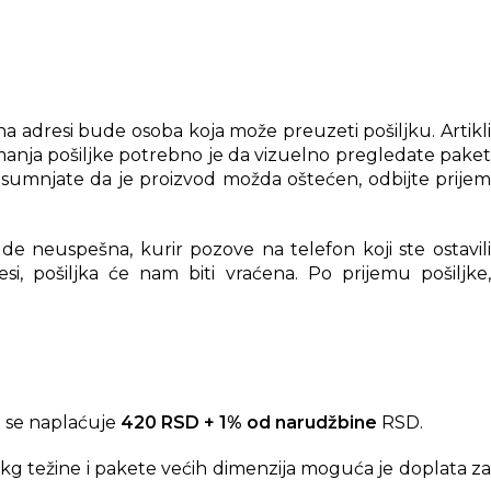
 adresi bude osoba koja može preuzeti pošiljku. Artikli
anja pošiljke potrebno je da vizuelno pregledate paket
posumnjate da je proizvod možda oštećen, odbijte prijem
e neuspešna, kurir pozove na telefon koji ste ostavili
i, pošiljka će nam biti vraćena. Po prijemu pošiljke,
 se naplaćuje
420 RSD + 1% od narudžbine
RSD.
kg težine i pakete većih dimenzija moguća je doplata za