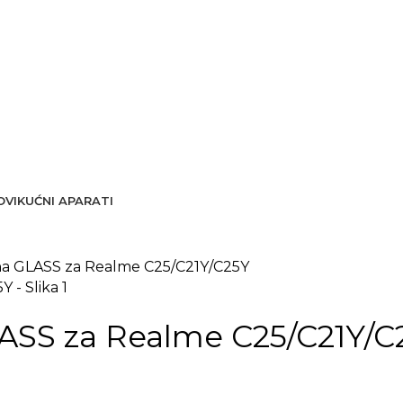
OVI
KUĆNI APARATI
rana GLASS za Realme C25/C21Y/C25Y
GLASS za Realme C25/C21Y/C