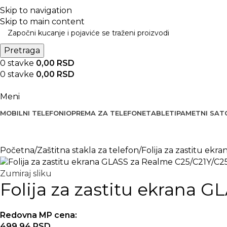
BESPLATNA DOSTAVA PREKO 5000 RSD
Skip to navigation
Skip to main content
Pretraga
0
stavke
0,00
RSD
0
stavke
0,00
RSD
Meni
MOBILNI TELEFONI
OPREMA ZA TELEFONE
TABLETI
PAMETNI SAT
Početna
Zaštitna stakla za telefon
Folija za zastitu ek
Zumiraj sliku
Folija za zastitu ekrana 
Redovna MP cena:
499,94
RSD