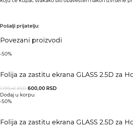
koju će kupac svakako biti obavešten nakon izvršene pr
Pošalji prijatelju:
Povezani proizvodi
-50%
Folija za zastitu ekrana GLASS 2.5D za H
600,00
RSD
1.199,41
RSD
Dodaj u korpu
-50%
Folija za zastitu ekrana GLASS 2.5D za H