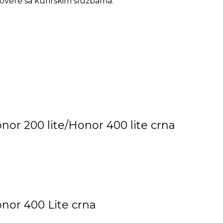
overe sa kurirskim službama.
onor 200 lite/Honor 400 lite crna
onor 400 Lite crna