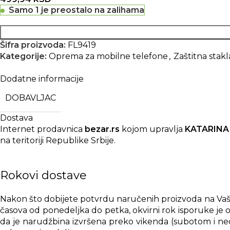
Samo 1 je preostalo na zalihama
Šifra proizvoda:
FL9419
Kategorije:
Oprema za mobilne telefone
,
Zaštitna stakl
Dodatne informacije
DOBAVLJAC
Dostava
Internet prodavnica
bezar.rs
kojom upravlja
KATARINA
na teritoriji Republike Srbije.
Rokovi dostave
Nakon što dobijete potvrdu naručenih proizvoda na Vašu 
časova od ponedeljka do petka, okvirni rok isporuke je o
da je narudžbina izvršena preko vikenda (subotom i nede