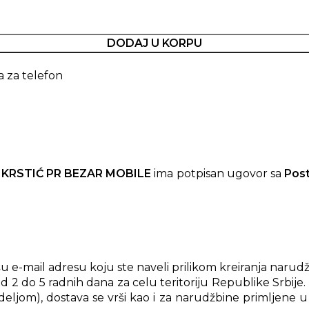
DODAJ U KORPU
a za telefon
 KRSTIĆ PR BEZAR MOBILE
ima potpisan ugovor sa
Pos
e-mail adresu koju ste naveli prilikom kreiranja narudž
d 2 do 5 radnih dana za celu teritoriju Republike Srbije
ljom), dostava se vrši kao i za narudžbine primljene u 