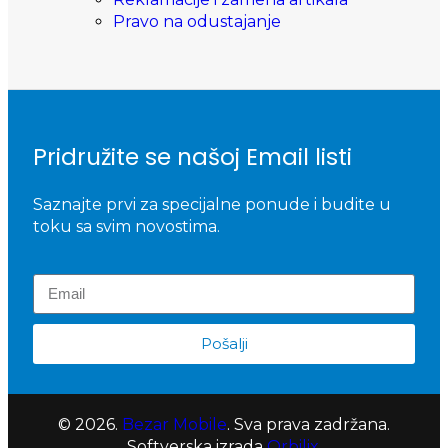
Pravo na odustajanje
Pridružite se našoj Email listi
Saznajte prvi za specijalne ponude i budite u
toku sa svim novostima.
Pošalji
© 2026.
Bezar Mobile
. Sva prava zadržana.
Softverska izrada
Orbilix
.