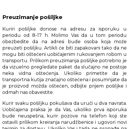
Preuzimanje pošiljke
Kuriri pošiljke donose na adresu za isporuku u
periodu od 8-17 h. Molimo Vas da u tom periodu
obezbedite da na adresi bude osoba koja može
preuzeti pošiljku. Artikli će biti zapakovani tako da ne
mogu biti oštećeni uobičajenim rukovanjem robom u
transportu. Prilikom preuzimanja pošiljke potrebno je
da vizuelno pregledate paket da slučajno ne postoje
neka vidna oštećenja. Ukoliko primetite da je
transportna kutija značajno oštećena i posumnjate da
je proizvod možda oštećen, odbijte prijem pošiljke i
odmah nas obavestite.
Kurir svaku pošiljku pokušava da uruči u dva navrata.
Uobičajena praksa je da Vas, ukoliko prva isporuka
bude neuspešna, kurir pozove na telefon koji ste
ostavili prilikom kreiranja narudžbenice i ugovori novi
termin za dostavu. Ukoliko Vas i tada ne pronađe na