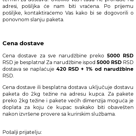
adresi, pošiljka će nam biti vraćena. Po prijemu
pošiljke, kontaktiraćemo Vas kako bi se dogovorili o
ponovnom slanju paketa.
Cena dostave
Cena dostave za sve narudžbine preko
5000 RSD
RSD je besplatna! Za narudžbine ispod
5000 RSD
RSD
dostava se naplaćuje
420 RSD + 1% od narudžbine
RSD.
Cena dostave ili besplatna dostava uključuje dostavu
paketa do 2kg težine na adresu kupca. Za pakete
preko 2kg težine i pakete većih dimenzija moguća je
doplata za koju će kupac svakako biti obavešten
nakon izvršene provere sa kurirskim službama.
Pošalji prijatelju: