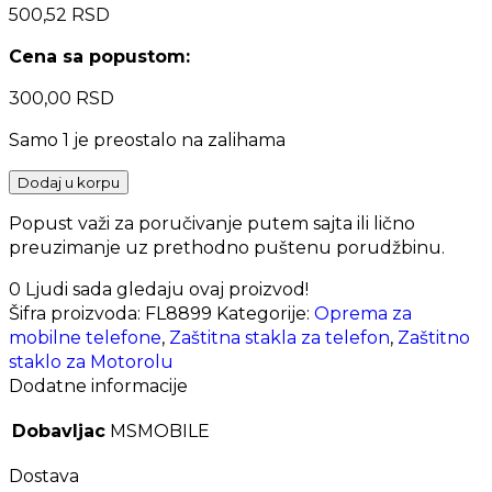
500,52
RSD
Cena sa popustom:
300,00
RSD
Samo 1 je preostalo na zalihama
Dodaj u korpu
Popust važi za poručivanje putem sajta ili lično
preuzimanje uz prethodno puštenu porudžbinu.
0
Ljudi sada gledaju ovaj proizvod!
Šifra proizvoda:
FL8899
Kategorije:
Oprema za
mobilne telefone
,
Zaštitna stakla za telefon
,
Zaštitno
staklo za Motorolu
Dodatne informacije
Dobavljac
MSMOBILE
Dostava