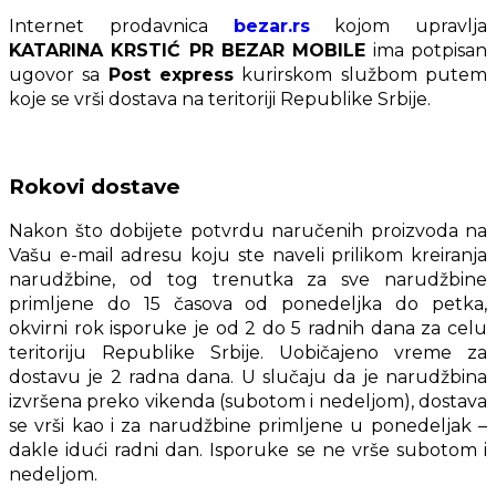
Internet prodavnica
bezar.rs
kojom upravlja
KATARINA KRSTIĆ PR BEZAR MOBILE
ima potpisan
ugovor sa
Post express
kurirskom službom putem
koje se vrši dostava na teritoriji Republike Srbije.
Rokovi dostave
Nakon što dobijete potvrdu naručenih proizvoda na
Vašu e-mail adresu koju ste naveli prilikom kreiranja
narudžbine, od tog trenutka za sve narudžbine
primljene do 15 časova od ponedeljka do petka,
okvirni rok isporuke je od 2 do 5 radnih dana za celu
teritoriju Republike Srbije. Uobičajeno vreme za
dostavu je 2 radna dana. U slučaju da je narudžbina
izvršena preko vikenda (subotom i nedeljom), dostava
se vrši kao i za narudžbine primljene u ponedeljak –
dakle idući radni dan. Isporuke se ne vrše subotom i
nedeljom.