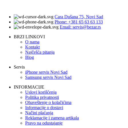
Cara Dušana 75, Novi Sad
Phone: +381 65 63 63 133
Email: servis@bezar.rs
BRZI LINKOVI
O nama
Kontakt
Najčešća pitanja
Blog
Servis
iPhone servis Novi Sad
Samsung servis Novi Sad
INFORMACIJE
Uslovi korišćenja
Politika privatnosti
Obaveštenje o kolačićima
Informacije o dostavi
Načini plaćanja
Reklamacije i zamena artikala
Pravo na odustajanje