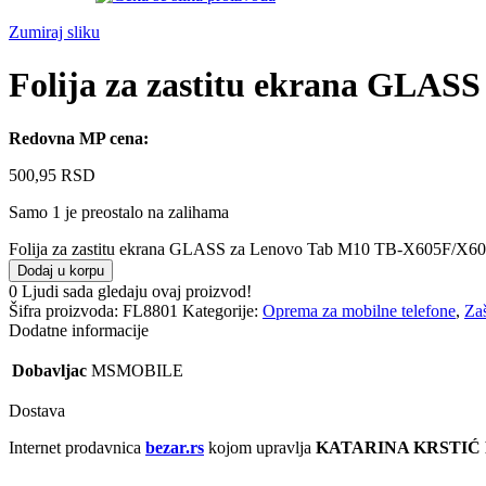
Zumiraj sliku
Folija za zastitu ekrana GLA
Redovna MP cena:
500,95
RSD
Samo 1 je preostalo na zalihama
Folija za zastitu ekrana GLASS za Lenovo Tab M10 TB-X605F/X60
Dodaj u korpu
0
Ljudi sada gledaju ovaj proizvod!
Šifra proizvoda:
FL8801
Kategorije:
Oprema za mobilne telefone
,
Zaš
Dodatne informacije
Dobavljac
MSMOBILE
Dostava
Internet prodavnica
bezar.rs
kojom upravlja
KATARINA KRSTIĆ