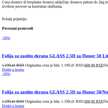
Cena dostave ili besplatna dostava uključuje dostavu paketa do 2kg t
izvršene provere sa kurirskim službama.
Pošalji prijatelju:
Povezani proizvodi
-50%
Folija za zastitu ekrana GLASS 2.5D za Honor 50 Lit
1.199,41
RSD
Originalna cena je bila: 1.199,41 RSD.
600,00
RSD
Tr
Dodaj u korpu
-50%
Folija za zastitu ekrana GLASS 2.5D za Honor 50/No
1.199,41
RSD
Originalna cena je bila: 1.199,41 RSD.
600,00
RSD
Tr
Dodaj u korpu