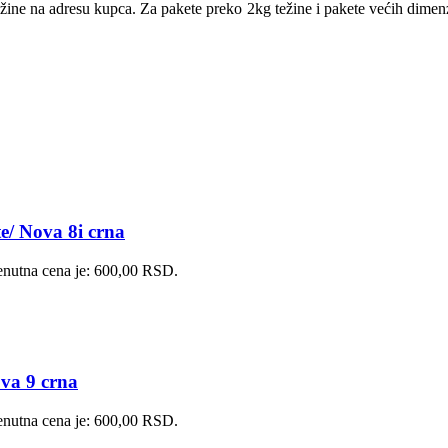
ežine na adresu kupca. Za pakete preko 2kg težine i pakete većih dime
e/ Nova 8i crna
enutna cena je: 600,00 RSD.
va 9 crna
enutna cena je: 600,00 RSD.