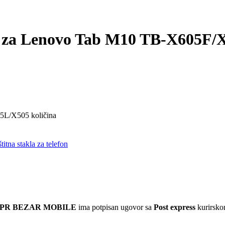
SS za Lenovo Tab M10 TB-X605F
5L/X505 količina
titna stakla za telefon
 PR BEZAR MOBILE
ima potpisan ugovor sa
Post express
kurirskom