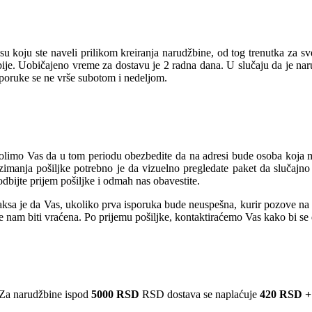
u koju ste naveli prilikom kreiranja narudžbine, od tog trenutka za s
rbije. Uobičajeno vreme za dostavu je 2 radna dana. U slučaju da je na
sporuke se ne vrše subotom i nedeljom.
olimo Vas da u tom periodu obezbedite da na adresi bude osoba koja mož
manja pošiljke potrebno je da vizuelno pregledate paket da slučajno 
dbijte prijem pošiljke i odmah nas obavestite.
sa je da Vas, ukoliko prva isporuka bude neuspešna, kurir pozove na te
će nam biti vraćena. Po prijemu pošiljke, kontaktiraćemo Vas kako bi s
Za narudžbine ispod
5000 RSD
RSD dostava se naplaćuje
420 RSD +