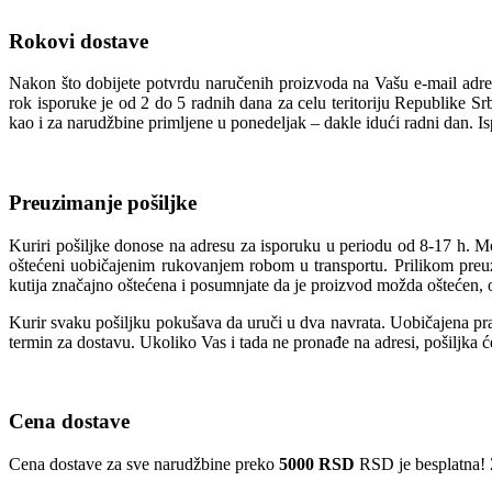
Rokovi dostave
Nakon što dobijete potvrdu naručenih proizvoda na Vašu e-mail adres
rok isporuke je od 2 do 5 radnih dana za celu teritoriju Republike S
kao i za narudžbine primljene u ponedeljak – dakle idući radni dan. I
Preuzimanje pošiljke
Kuriri pošiljke donose na adresu za isporuku u periodu od 8-17 h. M
oštećeni uobičajenim rukovanjem robom u transportu. Prilikom preuzi
kutija značajno oštećena i posumnjate da je proizvod možda oštećen, o
Kurir svaku pošiljku pokušava da uruči u dva navrata. Uobičajena prak
termin za dostavu. Ukoliko Vas i tada ne pronađe na adresi, pošiljka 
Cena dostave
Cena dostave za sve narudžbine preko
5000 RSD
RSD je besplatna! 