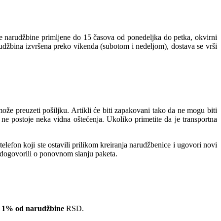
ve narudžbine primljene do 15 časova od ponedeljka do petka, okvirni
rudžbina izvršena preko vikenda (subotom i nedeljom), dostava se vrši
e preuzeti pošiljku. Artikli će biti zapakovani tako da ne mogu biti
ne postoje neka vidna oštećenja. Ukoliko primetite da je transportna
lefon koji ste ostavili prilikom kreiranja narudžbenice i ugovori novi
e dogovorili o ponovnom slanju paketa.
 1% od narudžbine
RSD.