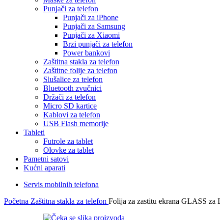
Punjači za telefon
Punjači za iPhone
Punjači za Samsung
Punjači za Xiaomi
Brzi punjači za telefon
Power bankovi
Zaštitna stakla za telefon
Zaštitne folije za telefon
Slušalice za telefon
Bluetooth zvučnici
Držači za telefon
Micro SD kartice
Kablovi za telefon
USB Flash memorije
Tableti
Futrole za tablet
Olovke za tablet
Pametni satovi
Kućni aparati
Servis mobilnih telefona
Početna
Zaštitna stakla za telefon
Folija za zastitu ekrana GLASS