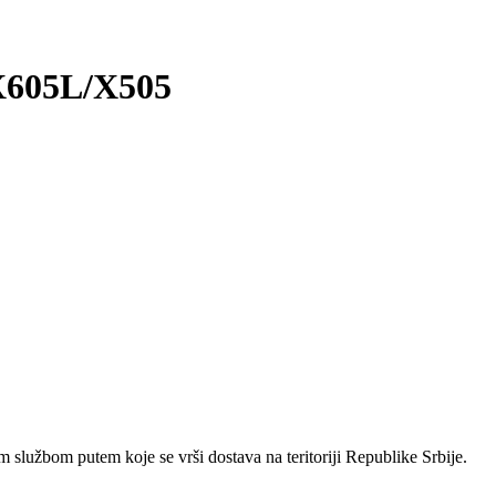
/X605L/X505
 službom putem koje se vrši dostava na teritoriji Republike Srbije.