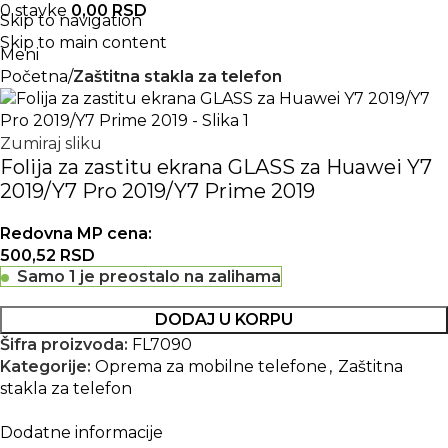
0
stavke
0,00
RSD
Skip to navigation
Skip to main content
Meni
Početna
Zaštitna stakla za telefon
Zumiraj sliku
Folija za zastitu ekrana GLASS za Huawei Y7
2019/Y7 Pro 2019/Y7 Prime 2019
Redovna MP cena:
500,52
RSD
Samo 1 je preostalo na zalihama
DODAJ U KORPU
Šifra proizvoda:
FL7090
Kategorije:
Oprema za mobilne telefone
,
Zaštitna
stakla za telefon
Dodatne informacije