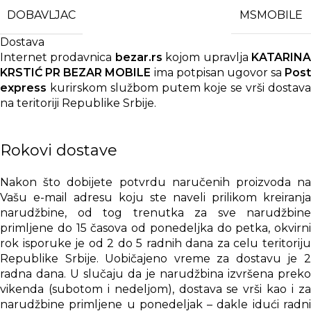
DOBAVLJAC
MSMOBILE
Dostava
Internet prodavnica
bezar.rs
kojom upravlja
KATARIN
KRSTIĆ PR BEZAR MOBILE
ima potpisan ugovor sa
Post
express
kurirskom službom putem koje se vrši dostava
na teritoriji Republike Srbije.
Rokovi dostave
Nakon što dobijete potvrdu naručenih proizvoda na
Vašu e-mail adresu koju ste naveli prilikom kreiranja
narudžbine, od tog trenutka za sve narudžbine
primljene do 15 časova od ponedeljka do petka, okvirni
rok isporuke je od 2 do 5 radnih dana za celu teritoriju
Republike Srbije. Uobičajeno vreme za dostavu je 2
radna dana. U slučaju da je narudžbina izvršena preko
vikenda (subotom i nedeljom), dostava se vrši kao i za
narudžbine primljene u ponedeljak – dakle idući radni