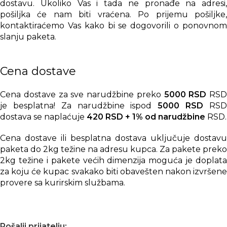
dostavu. Ukoliko Vas i tada ne pronađe na adresi,
pošiljka će nam biti vraćena. Po prijemu pošiljke,
kontaktiraćemo Vas kako bi se dogovorili o ponovnom
slanju paketa.
Cena dostave
Cena dostave za sve narudžbine preko
5000 RSD
RSD
je besplatna! Za narudžbine ispod
5000 RSD
RS
dostava se naplaćuje
420 RSD + 1% od narudžbine
RSD.
Cena dostave ili besplatna dostava uključuje dostavu
paketa do 2kg težine na adresu kupca. Za pakete preko
2kg težine i pakete većih dimenzija moguća je doplata
za koju će kupac svakako biti obavešten nakon izvršene
provere sa kurirskim službama.
Pošalji prijatelju: