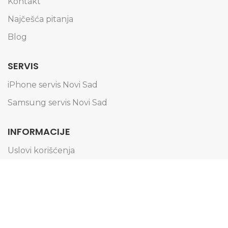
Kontakt
Najčešća pitanja
Blog
SERVIS
iPhone servis Novi Sad
Samsung servis Novi Sad
INFORMACIJE
Uslovi korišćenja
Politika privatnosti
Obaveštenje o kolačićima
Informacije o dostavi
Načini plaćanja