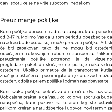
dan. Isporuke se ne vrše subotom i nedeljom.
Preuzimanje pošiljke
Kuriri pošiljke donose na adresu za isporuku u periodu
od 8-17 h. Molimo Vas da u tom periodu obezbedite da
na adresi bude osoba koja može preuzeti pošiljku. Artikli
će biti zapakovani tako da ne mogu biti oštećeni
uobičajenim rukovanjem robom u transportu. Prilikom
preuzimanja pošiljke potrebno je da vizuelno
pregledate paket da slučajno ne postoje neka vidna
oštećenja. Ukoliko primetite da je transportna kutija
značajno oštećena i posumnjate da je proizvod možda
oštećen, odbijte prijem pošiljke i odmah nas obavestite.
Kurir svaku pošiljku pokušava da uruči u dva navrata.
Uobičajena praksa je da Vas, ukoliko prva isporuka bude
neuspešna, kurir pozove na telefon koji ste ostavili
prilikom kreiranja narudžbenice i ugovori novi termin za