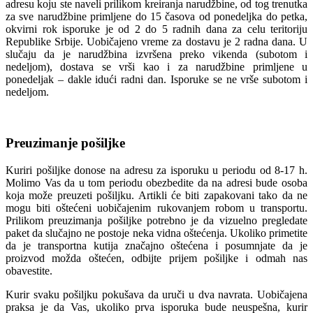
adresu koju ste naveli prilikom kreiranja narudžbine, od tog trenutka
za sve narudžbine primljene do 15 časova od ponedeljka do petka,
okvirni rok isporuke je od 2 do 5 radnih dana za celu teritoriju
Republike Srbije. Uobičajeno vreme za dostavu je 2 radna dana. U
slučaju da je narudžbina izvršena preko vikenda (subotom i
nedeljom), dostava se vrši kao i za narudžbine primljene u
ponedeljak – dakle idući radni dan. Isporuke se ne vrše subotom i
nedeljom.
Preuzimanje pošiljke
Kuriri pošiljke donose na adresu za isporuku u periodu od 8-17 h.
Molimo Vas da u tom periodu obezbedite da na adresi bude osoba
koja može preuzeti pošiljku. Artikli će biti zapakovani tako da ne
mogu biti oštećeni uobičajenim rukovanjem robom u transportu.
Prilikom preuzimanja pošiljke potrebno je da vizuelno pregledate
paket da slučajno ne postoje neka vidna oštećenja. Ukoliko primetite
da je transportna kutija značajno oštećena i posumnjate da je
proizvod možda oštećen, odbijte prijem pošiljke i odmah nas
obavestite.
Kurir svaku pošiljku pokušava da uruči u dva navrata. Uobičajena
praksa je da Vas, ukoliko prva isporuka bude neuspešna, kurir