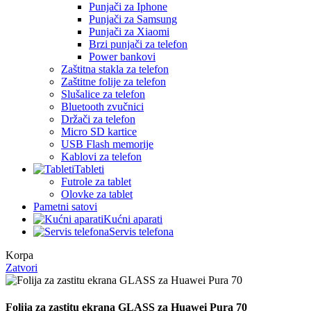
Punjači za Iphone
Punjači za Samsung
Punjači za Xiaomi
Brzi punjači za telefon
Power bankovi
Zaštitna stakla za telefon
Zaštitne folije za telefon
Slušalice za telefon
Bluetooth zvučnici
Držači za telefon
Micro SD kartice
USB Flash memorije
Kablovi za telefon
Tableti
Futrole za tablet
Olovke za tablet
Pametni satovi
Kućni aparati
Servis telefona
Korpa
Zatvori
Folija za zastitu ekrana GLASS za Huawei Pura 70