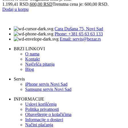
1.199,41 RSD.
600,00
RSD
Trenutna cena je: 600,00 RSD.
Dodaj u korpu
Cara Dušana 75, Novi Sad
Phone: +381 65 63 63 133
Email: servis@bezar.rs
BRZI LINKOVI
O nama
Kontakt
Najčešća pitanja
Blog
Servis
iPhone servis Novi Sad
Samsung servis Novi Sad
INFORMACIJE
Uslovi korišćenja
Politika privatnosti
Obaveštenje o kolačićima
Informacije o dostavi
Načini plaćanja