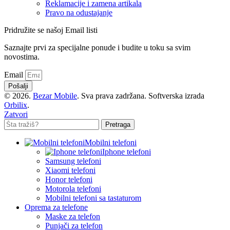
Reklamacije i zamena artikala
Pravo na odustajanje
Pridružite se našoj Email listi
Saznajte prvi za specijalne ponude i budite u toku sa svim
novostima.
Email
Pošalji
© 2026.
Bezar Mobile
. Sva prava zadržana. Softverska izrada
Orbilix
.
Zatvori
Pretraga
Mobilni telefoni
Iphone telefoni
Samsung telefoni
Xiaomi telefoni
Honor telefoni
Motorola telefoni
Mobilni telefoni sa tastaturom
Oprema za telefone
Maske za telefon
Punjači za telefon