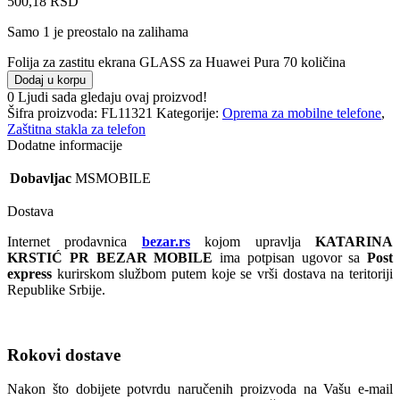
500,18
RSD
Samo 1 je preostalo na zalihama
Folija za zastitu ekrana GLASS za Huawei Pura 70 količina
Dodaj u korpu
0
Ljudi sada gledaju ovaj proizvod!
Šifra proizvoda:
FL11321
Kategorije:
Oprema za mobilne telefone
,
Zaštitna stakla za telefon
Dodatne informacije
Dobavljac
MSMOBILE
Dostava
Internet prodavnica
bezar.rs
kojom upravlja
KATARINA
KRSTIĆ PR BEZAR MOBILE
ima potpisan ugovor sa
Post
express
kurirskom službom putem koje se vrši dostava na teritoriji
Republike Srbije.
Rokovi dostave
Nakon što dobijete potvrdu naručenih proizvoda na Vašu e-mail