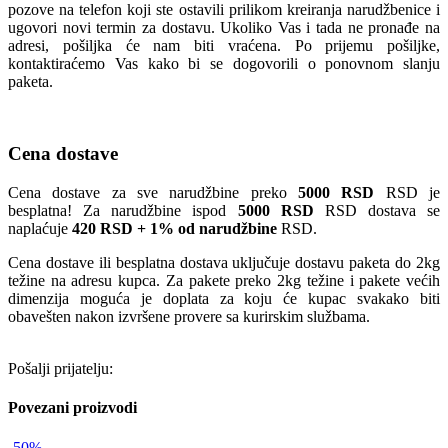
pozove na telefon koji ste ostavili prilikom kreiranja narudžbenice i
ugovori novi termin za dostavu. Ukoliko Vas i tada ne pronađe na
adresi, pošiljka će nam biti vraćena. Po prijemu pošiljke,
kontaktiraćemo Vas kako bi se dogovorili o ponovnom slanju
paketa.
Cena dostave
Cena dostave za sve narudžbine preko
5000 RSD
RSD je
besplatna! Za narudžbine ispod
5000 RSD
RSD dostava se
naplaćuje
420 RSD + 1% od narudžbine
RSD.
Cena dostave ili besplatna dostava uključuje dostavu paketa do 2kg
težine na adresu kupca. Za pakete preko 2kg težine i pakete većih
dimenzija moguća je doplata za koju će kupac svakako biti
obavešten nakon izvršene provere sa kurirskim službama.
Pošalji prijatelju:
Povezani proizvodi
-50%