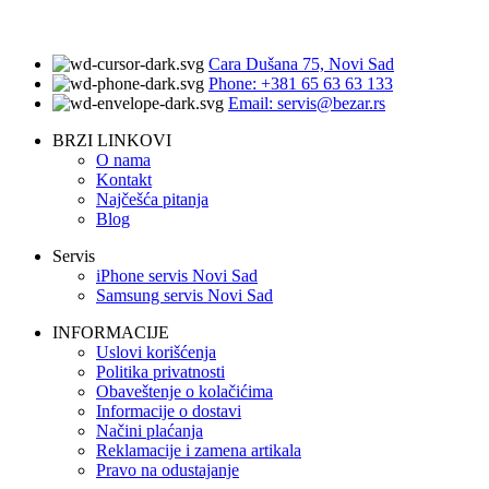
Cara Dušana 75, Novi Sad
Phone: +381 65 63 63 133
Email: servis@bezar.rs
BRZI LINKOVI
O nama
Kontakt
Najčešća pitanja
Blog
Servis
iPhone servis Novi Sad
Samsung servis Novi Sad
INFORMACIJE
Uslovi korišćenja
Politika privatnosti
Obaveštenje o kolačićima
Informacije o dostavi
Načini plaćanja
Reklamacije i zamena artikala
Pravo na odustajanje