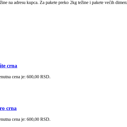
ežine na adresu kupca. Za pakete preko 2kg težine i pakete većih dime
ite crna
enutna cena je: 600,00 RSD.
ro crna
enutna cena je: 600,00 RSD.