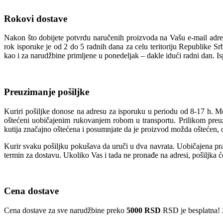
Rokovi dostave
Nakon što dobijete potvrdu naručenih proizvoda na Vašu e-mail adres
rok isporuke je od 2 do 5 radnih dana za celu teritoriju Republike S
kao i za narudžbine primljene u ponedeljak – dakle idući radni dan. I
Preuzimanje pošiljke
Kuriri pošiljke donose na adresu za isporuku u periodu od 8-17 h. M
oštećeni uobičajenim rukovanjem robom u transportu. Prilikom preuzi
kutija značajno oštećena i posumnjate da je proizvod možda oštećen, o
Kurir svaku pošiljku pokušava da uruči u dva navrata. Uobičajena prak
termin za dostavu. Ukoliko Vas i tada ne pronađe na adresi, pošiljka 
Cena dostave
Cena dostave za sve narudžbine preko
5000 RSD
RSD je besplatna! 