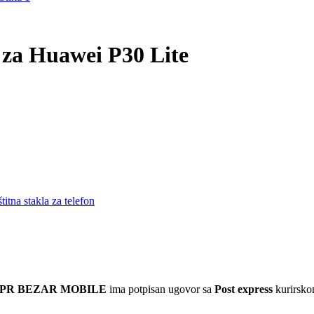
 za Huawei P30 Lite
titna stakla za telefon
 PR BEZAR MOBILE
ima potpisan ugovor sa
Post express
kurirskom