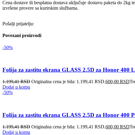
Cena dostave ili besplatna dostava uključuje dostavu paketa do 2kg t
izvršene provere sa kurirskim službama.
Pošalji prijatelju:
Povezani proizvodi
-50%
Folija za zastitu ekrana GLASS 2.5D za Honor 400 L
1.199,41
RSD
Originalna cena je bila: 1.199,41 RSD.
600,00
RSD
Tr
Dodaj u korpu
-50%
Folija za zastitu ekrana GLASS 2.5D za Honor 400 P
1.199,41
RSD
Originalna cena je bila: 1.199,41 RSD.
600,00
RSD
Tr
Dodaj u korpu