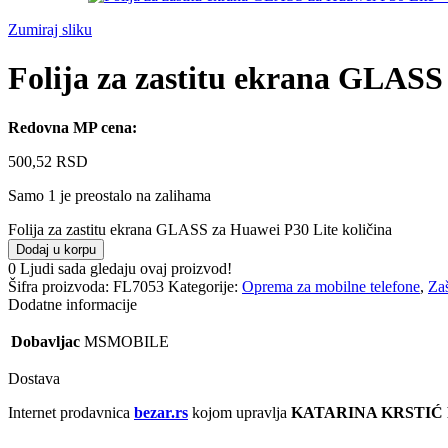
Zumiraj sliku
Folija za zastitu ekrana GLASS
Redovna MP cena:
500,52
RSD
Samo 1 je preostalo na zalihama
Folija za zastitu ekrana GLASS za Huawei P30 Lite količina
Dodaj u korpu
0
Ljudi sada gledaju ovaj proizvod!
Šifra proizvoda:
FL7053
Kategorije:
Oprema za mobilne telefone
,
Zaš
Dodatne informacije
Dobavljac
MSMOBILE
Dostava
Internet prodavnica
bezar.rs
kojom upravlja
KATARINA KRSTIĆ