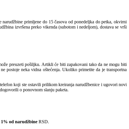
ve narudžbine primljene do 15 časova od ponedeljka do petka, okvirni
rudžbina izvršena preko vikenda (subotom i nedeljom), dostava se vrši
e preuzeti pošiljku. Artikli će biti zapakovani tako da ne mogu biti
ne postoje neka vidna oštećenja. Ukoliko primetite da je transportna
lefon koji ste ostavili prilikom kreiranja narudžbenice i ugovori novi
e dogovorili o ponovnom slanju paketa.
 1% od narudžbine
RSD.