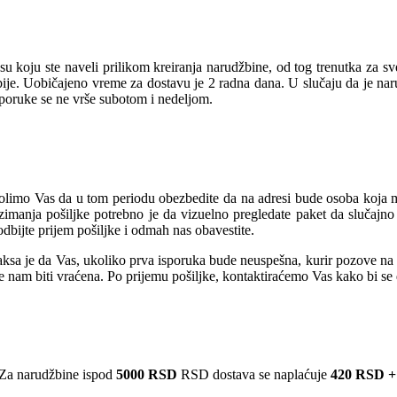
u koju ste naveli prilikom kreiranja narudžbine, od tog trenutka za s
rbije. Uobičajeno vreme za dostavu je 2 radna dana. U slučaju da je na
sporuke se ne vrše subotom i nedeljom.
olimo Vas da u tom periodu obezbedite da na adresi bude osoba koja mož
manja pošiljke potrebno je da vizuelno pregledate paket da slučajno 
dbijte prijem pošiljke i odmah nas obavestite.
sa je da Vas, ukoliko prva isporuka bude neuspešna, kurir pozove na te
će nam biti vraćena. Po prijemu pošiljke, kontaktiraćemo Vas kako bi s
Za narudžbine ispod
5000 RSD
RSD dostava se naplaćuje
420 RSD +