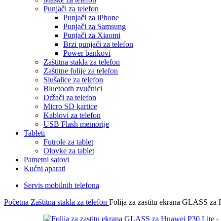
Punjači za telefon
Punjači za iPhone
Punjači za Samsung
Punjači za Xiaomi
Brzi punjači za telefon
Power bankovi
Zaštitna stakla za telefon
Zaštitne folije za telefon
Slušalice za telefon
Bluetooth zvučnici
Držači za telefon
Micro SD kartice
Kablovi za telefon
USB Flash memorije
Tableti
Futrole za tablet
Olovke za tablet
Pametni satovi
Kućni aparati
Servis mobilnih telefona
Početna
Zaštitna stakla za telefon
Folija za zastitu ekrana GLASS za