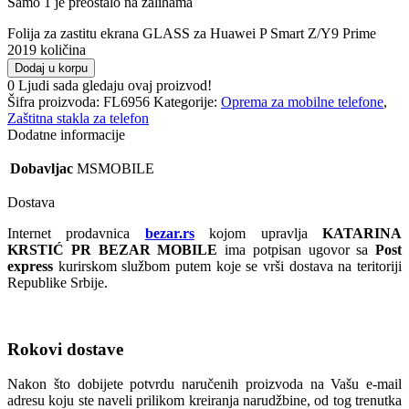
Samo 1 je preostalo na zalihama
Folija za zastitu ekrana GLASS za Huawei P Smart Z/Y9 Prime
2019 količina
Dodaj u korpu
0
Ljudi sada gledaju ovaj proizvod!
Šifra proizvoda:
FL6956
Kategorije:
Oprema za mobilne telefone
,
Zaštitna stakla za telefon
Dodatne informacije
Dobavljac
MSMOBILE
Dostava
Internet prodavnica
bezar.rs
kojom upravlja
KATARINA
KRSTIĆ PR BEZAR MOBILE
ima potpisan ugovor sa
Post
express
kurirskom službom putem koje se vrši dostava na teritoriji
Republike Srbije.
Rokovi dostave
Nakon što dobijete potvrdu naručenih proizvoda na Vašu e-mail
adresu koju ste naveli prilikom kreiranja narudžbine, od tog trenutka