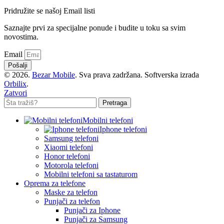
Pridružite se našoj Email listi
Saznajte prvi za specijalne ponude i budite u toku sa svim
novostima.
Email
Pošalji
© 2026.
Bezar Mobile
. Sva prava zadržana. Softverska izrada
Orbilix
.
Zatvori
Pretraga
Mobilni telefoni
Iphone telefoni
Samsung telefoni
Xiaomi telefoni
Honor telefoni
Motorola telefoni
Mobilni telefoni sa tastaturom
Oprema za telefone
Maske za telefon
Punjači za telefon
Punjači za Iphone
Punjači za Samsung