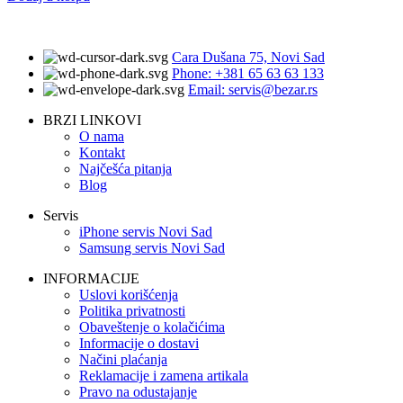
Cara Dušana 75, Novi Sad
Phone: +381 65 63 63 133
Email: servis@bezar.rs
BRZI LINKOVI
O nama
Kontakt
Najčešća pitanja
Blog
Servis
iPhone servis Novi Sad
Samsung servis Novi Sad
INFORMACIJE
Uslovi korišćenja
Politika privatnosti
Obaveštenje o kolačićima
Informacije o dostavi
Načini plaćanja
Reklamacije i zamena artikala
Pravo na odustajanje