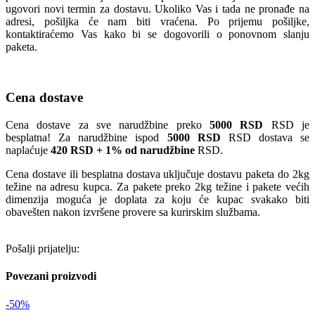
ugovori novi termin za dostavu. Ukoliko Vas i tada ne pronađe na
adresi, pošiljka će nam biti vraćena. Po prijemu pošiljke,
kontaktiraćemo Vas kako bi se dogovorili o ponovnom slanju
paketa.
Cena dostave
Cena dostave za sve narudžbine preko
5000 RSD
RSD je
besplatna! Za narudžbine ispod
5000 RSD
RSD dostava se
naplaćuje
420 RSD + 1% od narudžbine
RSD.
Cena dostave ili besplatna dostava uključuje dostavu paketa do 2kg
težine na adresu kupca. Za pakete preko 2kg težine i pakete većih
dimenzija moguća je doplata za koju će kupac svakako biti
obavešten nakon izvršene provere sa kurirskim službama.
Pošalji prijatelju:
Povezani proizvodi
-50%