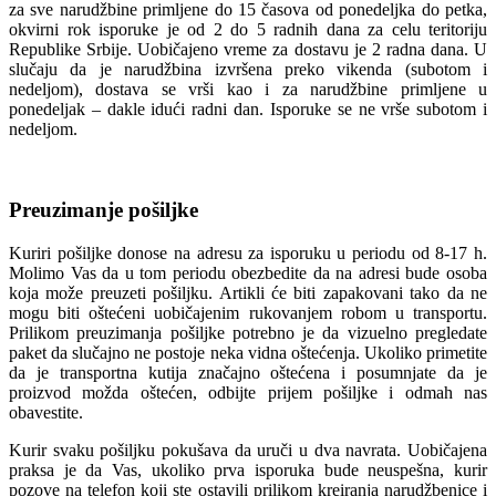
za sve narudžbine primljene do 15 časova od ponedeljka do petka,
okvirni rok isporuke je od 2 do 5 radnih dana za celu teritoriju
Republike Srbije. Uobičajeno vreme za dostavu je 2 radna dana. U
slučaju da je narudžbina izvršena preko vikenda (subotom i
nedeljom), dostava se vrši kao i za narudžbine primljene u
ponedeljak – dakle idući radni dan. Isporuke se ne vrše subotom i
nedeljom.
Preuzimanje pošiljke
Kuriri pošiljke donose na adresu za isporuku u periodu od 8-17 h.
Molimo Vas da u tom periodu obezbedite da na adresi bude osoba
koja može preuzeti pošiljku. Artikli će biti zapakovani tako da ne
mogu biti oštećeni uobičajenim rukovanjem robom u transportu.
Prilikom preuzimanja pošiljke potrebno je da vizuelno pregledate
paket da slučajno ne postoje neka vidna oštećenja. Ukoliko primetite
da je transportna kutija značajno oštećena i posumnjate da je
proizvod možda oštećen, odbijte prijem pošiljke i odmah nas
obavestite.
Kurir svaku pošiljku pokušava da uruči u dva navrata. Uobičajena
praksa je da Vas, ukoliko prva isporuka bude neuspešna, kurir
pozove na telefon koji ste ostavili prilikom kreiranja narudžbenice i