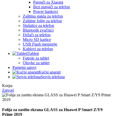
Punjači za Xiaomi
Brzi punjači za telefon
Power bankovi
Zaštitna stakla za telefon
Zaštitne folije za telefon
Slušalice za telefon
Bluetooth zvučnici
Držači za telefon
Micro SD kartice
USB Flash memorije
Kablovi za telefon
Tableti
Futrole za tablet
Olovke za tablet
Pametni satovi
Kućni aparati
Servis telefona
Korpa
Zatvori
Folija za zastitu ekrana GLASS za Huawei P Smart Z/Y9
Prime 2019