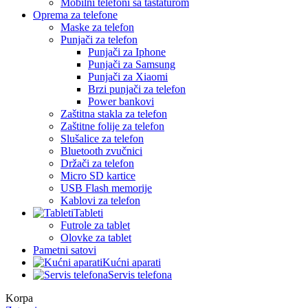
Mobilni telefoni sa tastaturom
Oprema za telefone
Maske za telefon
Punjači za telefon
Punjači za Iphone
Punjači za Samsung
Punjači za Xiaomi
Brzi punjači za telefon
Power bankovi
Zaštitna stakla za telefon
Zaštitne folije za telefon
Slušalice za telefon
Bluetooth zvučnici
Držači za telefon
Micro SD kartice
USB Flash memorije
Kablovi za telefon
Tableti
Futrole za tablet
Olovke za tablet
Pametni satovi
Kućni aparati
Servis telefona
Korpa