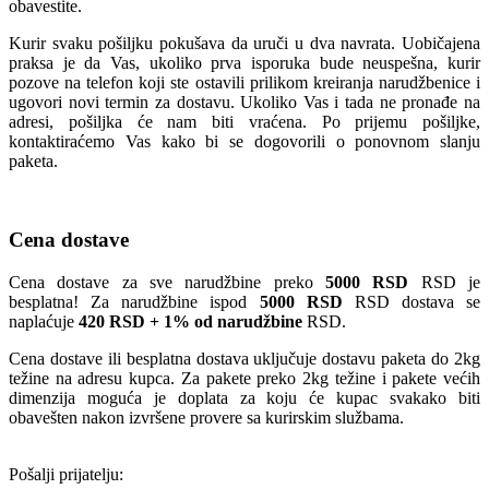
obavestite.
Kurir svaku pošiljku pokušava da uruči u dva navrata. Uobičajena
praksa je da Vas, ukoliko prva isporuka bude neuspešna, kurir
pozove na telefon koji ste ostavili prilikom kreiranja narudžbenice i
ugovori novi termin za dostavu. Ukoliko Vas i tada ne pronađe na
adresi, pošiljka će nam biti vraćena. Po prijemu pošiljke,
kontaktiraćemo Vas kako bi se dogovorili o ponovnom slanju
paketa.
Cena dostave
Cena dostave za sve narudžbine preko
5000 RSD
RSD je
besplatna! Za narudžbine ispod
5000 RSD
RSD dostava se
naplaćuje
420 RSD + 1% od narudžbine
RSD.
Cena dostave ili besplatna dostava uključuje dostavu paketa do 2kg
težine na adresu kupca. Za pakete preko 2kg težine i pakete većih
dimenzija moguća je doplata za koju će kupac svakako biti
obavešten nakon izvršene provere sa kurirskim službama.
Pošalji prijatelju: