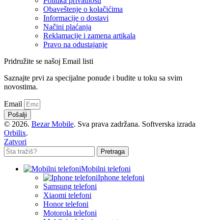
Politika privatnosti
Obaveštenje o kolačićima
Informacije o dostavi
Načini plaćanja
Reklamacije i zamena artikala
Pravo na odustajanje
Pridružite se našoj Email listi
Saznajte prvi za specijalne ponude i budite u toku sa svim
novostima.
Email
Pošalji
© 2026.
Bezar Mobile
. Sva prava zadržana. Softverska izrada
Orbilix
.
Zatvori
Pretraga
Mobilni telefoni
Iphone telefoni
Samsung telefoni
Xiaomi telefoni
Honor telefoni
Motorola telefoni