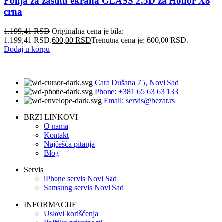
Folija za zastitu ekrana GLASS 2.5D za Honor X8
crna
1.199,41
RSD
Originalna cena je bila:
1.199,41 RSD.
600,00
RSD
Trenutna cena je: 600,00 RSD.
Dodaj u korpu
Cara Dušana 75, Novi Sad
Phone: +381 65 63 63 133
Email: servis@bezar.rs
BRZI LINKOVI
O nama
Kontakt
Najčešća pitanja
Blog
Servis
iPhone servis Novi Sad
Samsung servis Novi Sad
INFORMACIJE
Uslovi korišćenja