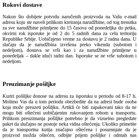
Rokovi dostave
Nakon što dobijete potvrdu naručenih proizvoda na Vašu e-mail
adresu koju ste naveli prilikom kreiranja narudžbine, od tog trenutka
za sve narudžbine primljene do 15 časova od ponedeljka do petka,
okvirni rok isporuke je od 2 do 5 radnih dana za celu teritoriju
Republike Srbije. Uobičajeno vreme za dostavu je 2 radna dana. U
slučaju da je narudžbina izvršena preko vikenda (subotom i
nedeljom), dostava se vrši kao i za narudžbine primljene u
ponedeljak – dakle idući radni dan. Isporuke se ne vrše subotom i
nedeljom.
Preuzimanje pošiljke
Kuriri pošiljke donose na adresu za isporuku u periodu od 8-17 h.
Molimo Vas da u tom periodu obezbedite da na adresi bude osoba
koja može preuzeti pošiljku. Artikli će biti zapakovani tako da ne
mogu biti oštećeni uobičajenim rukovanjem robom u transportu.
Prilikom preuzimanja pošiljke potrebno je da vizuelno pregledate
paket da slučajno ne postoje neka vidna oštećenja. Ukoliko primetite
da je transportna kutija značajno oštećena i posumnjate da je
proizvod možda oštećen, odbijte prijem pošiljke i odmah nas