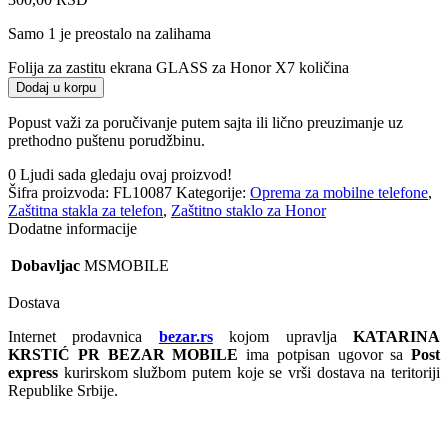
Samo 1 je preostalo na zalihama
Folija za zastitu ekrana GLASS za Honor X7 količina
Dodaj u korpu
Popust važi za poručivanje putem sajta ili lično preuzimanje uz
prethodno puštenu porudžbinu.
0
Ljudi sada gledaju ovaj proizvod!
Šifra proizvoda:
FL10087
Kategorije:
Oprema za mobilne telefone
,
Zaštitna stakla za telefon
,
Zaštitno staklo za Honor
Dodatne informacije
Dobavljac
MSMOBILE
Dostava
Internet prodavnica
bezar.rs
kojom upravlja
KATARINA
KRSTIĆ PR BEZAR MOBILE
ima potpisan ugovor sa
Post
express
kurirskom službom putem koje se vrši dostava na teritoriji
Republike Srbije.