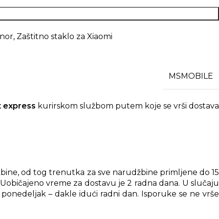
onor
,
Zaštitno staklo za Xiaomi
MSMOBILE
t express
kurirskom službom putem koje se vrši dostav
bine, od tog trenutka za sve narudžbine primljene do 15
. Uobičajeno vreme za dostavu je 2 radna dana. U slučaju
ponedeljak – dakle idući radni dan. Isporuke se ne vrše