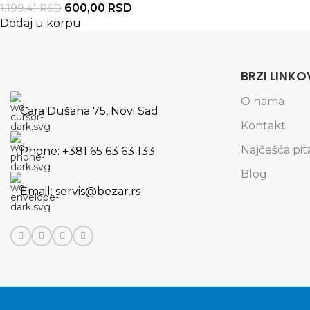
600,00
RSD
1.199,41
RSD
Dodaj u korpu
BRZI LINKO
O nama
Cara Dušana 75, Novi Sad
Kontakt
Najčešća pit
Phone: +381 65 63 63 133
Blog
Email: servis@bezar.rs