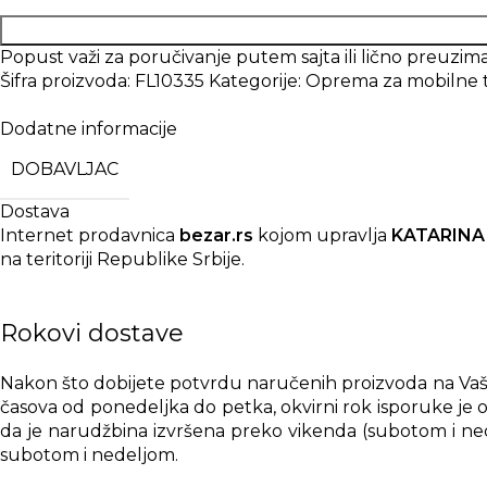
Popust važi za poručivanje putem sajta ili lično preuz
Šifra proizvoda:
FL10335
Kategorije:
Oprema za mobilne 
Dodatne informacije
DOBAVLJAC
Dostava
Internet prodavnica
bezar.rs
kojom upravlja
KATARINA
na teritoriji Republike Srbije.
Rokovi dostave
Nakon što dobijete potvrdu naručenih proizvoda na Vašu 
časova od ponedeljka do petka, okvirni rok isporuke je o
da je narudžbina izvršena preko vikenda (subotom i nede
subotom i nedeljom.