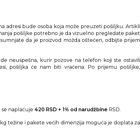
 adresi bude osoba koja može preuzeti pošiljku. Artikli
anja pošiljke potrebno je da vizuelno pregledate paket
posumnjate da je proizvod možda oštećen, odbijte prijem
e neuspešna, kurir pozove na telefon koji ste ostavili
i, pošiljka će nam biti vraćena. Po prijemu pošiljke,
 se naplaćuje
420 RSD + 1% od narudžbine
RSD.
kg težine i pakete većih dimenzija moguća je doplata za