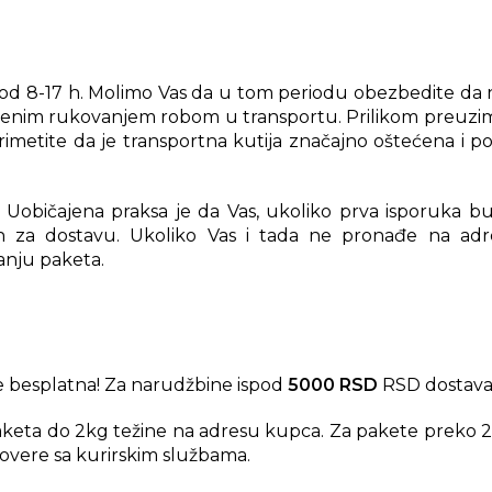
od 8-17 h. Molimo Vas da u tom periodu obezbedite da na
ajenim rukovanjem robom u transportu. Prilikom preuzim
rimetite da je transportna kutija značajno oštećena i 
Uobičajena praksa je da Vas, ukoliko prva isporuka bud
n za dostavu. Ukoliko Vas i tada ne pronađe na adres
anju paketa.
 besplatna! Za narudžbine ispod
5000 RSD
RSD dostava
aketa do 2kg težine na adresu kupca. Za pakete preko 2
overe sa kurirskim službama.