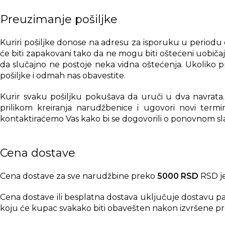
Preuzimanje pošiljke
Kuriri pošiljke donose na adresu za isporuku u periodu 
će biti zapakovani tako da ne mogu biti oštećeni uobič
da slučajno ne postoje neka vidna oštećenja. Ukoliko p
pošiljke i odmah nas obavestite.
Kurir svaku pošiljku pokušava da uruči u dva navrata. 
prilikom kreiranja narudžbenice i ugovori novi termi
kontaktiraćemo Vas kako bi se dogovorili o ponovnom sl
Cena dostave
Cena dostave za sve narudžbine preko
5000 RSD
RSD je
Cena dostave ili besplatna dostava uključuje dostavu p
koju će kupac svakako biti obavešten nakon izvršene pr