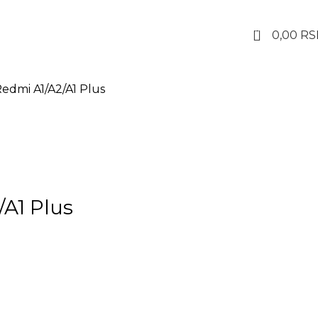
0
0,00
RS
Servis mobilnih telefo
Redmi A1/A2/A1 Plus
/A1 Plus