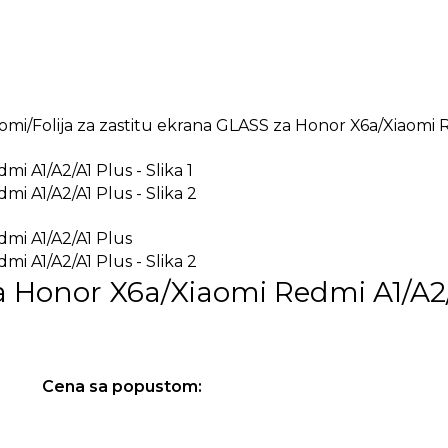
ema za telefone
Tableti
Pametni satovi
Kućni aparati
aomi
Folija za zastitu ekrana GLASS za Honor X6a/Xiaomi 
za Honor X6a/Xiaomi Redmi A1/A2
Cena sa popustom: