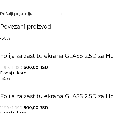
Pošalji prijatelju:
Povezani proizvodi
-50%
Folija za zastitu ekrana GLASS 2.5D za H
600,00
RSD
1.199,41
RSD
Dodaj u korpu
-50%
Folija za zastitu ekrana GLASS 2.5D za H
600,00
RSD
1.199,41
RSD