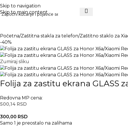
ESPLATNA DOSTAVA PREKO 5000 RSD
Skip to navigation
Skip to main content
Mobilni telefoni
Opr
Početna
Zaštitna stakla za telefon
Zaštitno staklo za Xi
-40%
Zumiraj sliku
Folija za zastitu ekrana GLASS 
Redovna MP cena:
500,14
RSD
300,00
RSD
Samo 1 je preostalo na zalihama