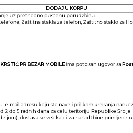
DODAJ U KORPU
imanje uz prethodno puštenu porudžbinu.
telefone
,
Zaštitna stakla za telefon
,
Zaštitno staklo za H
 KRSTIĆ PR BEZAR MOBILE
ima potpisan ugovor sa
Pos
e-mail adresu koju ste naveli prilikom kreiranja narudž
d 2 do 5 radnih dana za celu teritoriju Republike Srbije
ljom), dostava se vrši kao i za narudžbine primljene u 