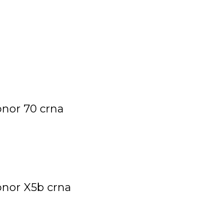
onor 70 crna
onor X5b crna