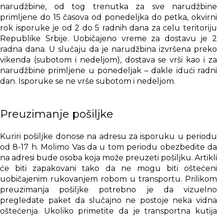
narudžbine, od tog trenutka za sve narudžbine
primljene do 15 časova od ponedeljka do petka, okvirni
rok isporuke je od 2 do 5 radnih dana za celu teritoriju
Republike Srbije. Uobičajeno vreme za dostavu je 2
radna dana. U slučaju da je narudžbina izvršena preko
vikenda (subotom i nedeljom), dostava se vrši kao i za
narudžbine primljene u ponedeljak – dakle idući radni
dan. Isporuke se ne vrše subotom i nedeljom.
Preuzimanje pošiljke
Kuriri pošiljke donose na adresu za isporuku u periodu
od 8-17 h. Molimo Vas da u tom periodu obezbedite da
na adresi bude osoba koja može preuzeti pošiljku. Artikli
će biti zapakovani tako da ne mogu biti oštećeni
uobičajenim rukovanjem robom u transportu. Prilikom
preuzimanja pošiljke potrebno je da vizuelno
pregledate paket da slučajno ne postoje neka vidna
oštećenja. Ukoliko primetite da je transportna kutija