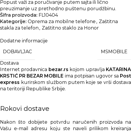
Popust važi za poručivanje putem sajta ili lično
preuzimanje uz prethodno puštenu porudžbinu.
Šifra proizvoda:
FL10404
Kategorije:
Oprema za mobilne telefone
,
Zaštitna
stakla za telefon
,
Zaštitno staklo za Honor
Dodatne informacije
DOBAVLJAC
MSMOBILE
Dostava
Internet prodavnica
bezar.rs
kojom upravlja
KATARIN
KRSTIĆ PR BEZAR MOBILE
ima potpisan ugovor sa
Post
express
kurirskom službom putem koje se vrši dostava
na teritoriji Republike Srbije.
Rokovi dostave
Nakon što dobijete potvrdu naručenih proizvoda na
Vašu e-mail adresu koju ste naveli prilikom kreiranja