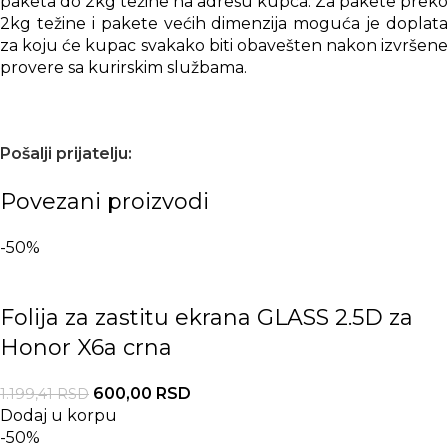
paketa do 2kg težine na adresu kupca. Za pakete preko
2kg težine i pakete većih dimenzija moguća je doplata
za koju će kupac svakako biti obavešten nakon izvršene
provere sa kurirskim službama.
Pošalji prijatelju:
Povezani proizvodi
-50%
Folija za zastitu ekrana GLASS 2.5D za
Honor X6a crna
600,00
RSD
1.199,41
RSD
Dodaj u korpu
-50%