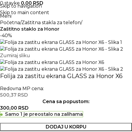
0
stavke
0,00
RSD
Skip to navigation
Skip to main content
Meni
Početna
Zaštitna stakla za telefon
Zaštitno staklo za Honor
-40%
Zumiraj sliku
Folija za zastitu ekrana GLASS za Honor X6
Redovna MP cena:
500,37
RSD
Cena sa popustom:
300,00
RSD
Samo 1 je preostalo na zalihama
DODAJ U KORPU