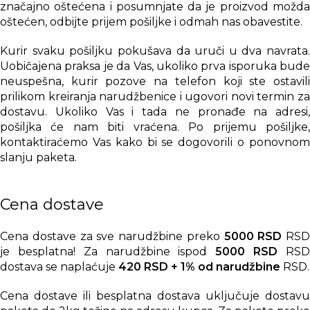
značajno oštećena i posumnjate da je proizvod možda
oštećen, odbijte prijem pošiljke i odmah nas obavestite.
Kurir svaku pošiljku pokušava da uruči u dva navrata.
Uobičajena praksa je da Vas, ukoliko prva isporuka bude
neuspešna, kurir pozove na telefon koji ste ostavili
prilikom kreiranja narudžbenice i ugovori novi termin za
dostavu. Ukoliko Vas i tada ne pronađe na adresi,
pošiljka će nam biti vraćena. Po prijemu pošiljke,
kontaktiraćemo Vas kako bi se dogovorili o ponovnom
slanju paketa.
Cena dostave
Cena dostave za sve narudžbine preko
5000 RSD
RSD
je besplatna! Za narudžbine ispod
5000 RSD
RS
dostava se naplaćuje
420 RSD + 1% od narudžbine
RSD.
Cena dostave ili besplatna dostava uključuje dostavu