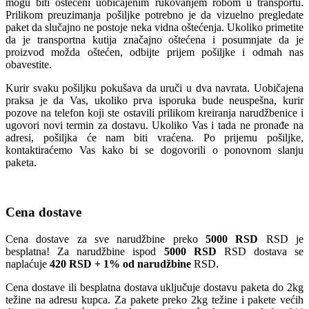
mogu biti oštećeni uobičajenim rukovanjem robom u transportu.
Prilikom preuzimanja pošiljke potrebno je da vizuelno pregledate
paket da slučajno ne postoje neka vidna oštećenja. Ukoliko primetite
da je transportna kutija značajno oštećena i posumnjate da je
proizvod možda oštećen, odbijte prijem pošiljke i odmah nas
obavestite.
Kurir svaku pošiljku pokušava da uruči u dva navrata. Uobičajena
praksa je da Vas, ukoliko prva isporuka bude neuspešna, kurir
pozove na telefon koji ste ostavili prilikom kreiranja narudžbenice i
ugovori novi termin za dostavu. Ukoliko Vas i tada ne pronađe na
adresi, pošiljka će nam biti vraćena. Po prijemu pošiljke,
kontaktiraćemo Vas kako bi se dogovorili o ponovnom slanju
paketa.
Cena dostave
Cena dostave za sve narudžbine preko
5000 RSD
RSD je
besplatna! Za narudžbine ispod
5000 RSD
RSD dostava se
naplaćuje
420 RSD + 1% od narudžbine
RSD.
Cena dostave ili besplatna dostava uključuje dostavu paketa do 2kg
težine na adresu kupca. Za pakete preko 2kg težine i pakete većih