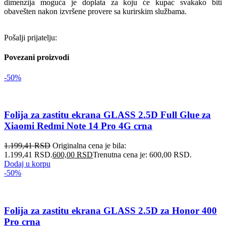
dimenzija moguća je doplata za koju će kupac svakako biti
obavešten nakon izvršene provere sa kurirskim službama.
Pošalji prijatelju:
Povezani proizvodi
-50%
Folija za zastitu ekrana GLASS 2.5D Full Glue za
Xiaomi Redmi Note 14 Pro 4G crna
1.199,41
RSD
Originalna cena je bila:
1.199,41 RSD.
600,00
RSD
Trenutna cena je: 600,00 RSD.
Dodaj u korpu
-50%
Folija za zastitu ekrana GLASS 2.5D za Honor 400
Pro crna