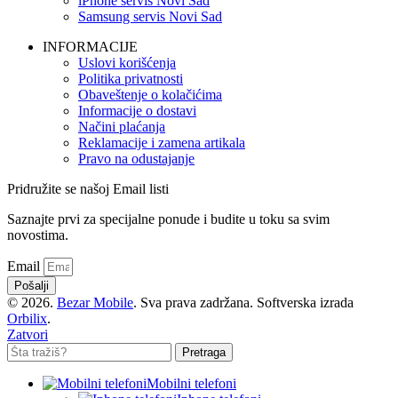
iPhone servis Novi Sad
Samsung servis Novi Sad
INFORMACIJE
Uslovi korišćenja
Politika privatnosti
Obaveštenje o kolačićima
Informacije o dostavi
Načini plaćanja
Reklamacije i zamena artikala
Pravo na odustajanje
Pridružite se našoj Email listi
Saznajte prvi za specijalne ponude i budite u toku sa svim
novostima.
Email
Pošalji
© 2026.
Bezar Mobile
. Sva prava zadržana. Softverska izrada
Orbilix
.
Zatvori
Pretraga
Mobilni telefoni