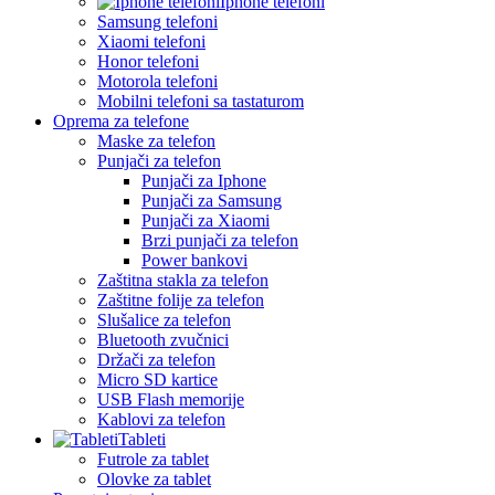
Iphone telefoni
Samsung telefoni
Xiaomi telefoni
Honor telefoni
Motorola telefoni
Mobilni telefoni sa tastaturom
Oprema za telefone
Maske za telefon
Punjači za telefon
Punjači za Iphone
Punjači za Samsung
Punjači za Xiaomi
Brzi punjači za telefon
Power bankovi
Zaštitna stakla za telefon
Zaštitne folije za telefon
Slušalice za telefon
Bluetooth zvučnici
Držači za telefon
Micro SD kartice
USB Flash memorije
Kablovi za telefon
Tableti
Futrole za tablet
Olovke za tablet