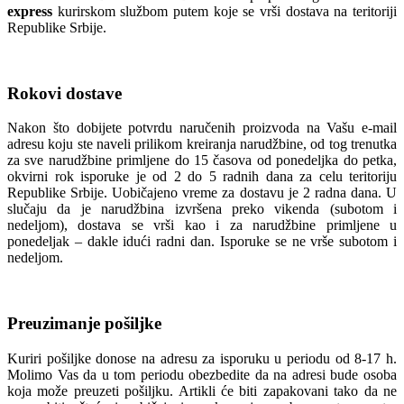
express
kurirskom službom putem koje se vrši dostava na teritoriji
Republike Srbije.
Rokovi dostave
Nakon što dobijete potvrdu naručenih proizvoda na Vašu e-mail
adresu koju ste naveli prilikom kreiranja narudžbine, od tog trenutka
za sve narudžbine primljene do 15 časova od ponedeljka do petka,
okvirni rok isporuke je od 2 do 5 radnih dana za celu teritoriju
Republike Srbije. Uobičajeno vreme za dostavu je 2 radna dana. U
slučaju da je narudžbina izvršena preko vikenda (subotom i
nedeljom), dostava se vrši kao i za narudžbine primljene u
ponedeljak – dakle idući radni dan. Isporuke se ne vrše subotom i
nedeljom.
Preuzimanje pošiljke
Kuriri pošiljke donose na adresu za isporuku u periodu od 8-17 h.
Molimo Vas da u tom periodu obezbedite da na adresi bude osoba
koja može preuzeti pošiljku. Artikli će biti zapakovani tako da ne