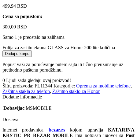
499,94
RSD
Cena sa popustom:
300,00
RSD
Samo 1 je preostalo na zalihama
Folija za zastitu ekrana GLASS za Honor 200 lite količina
Dodaj u korpu
Popust važi za poručivanje putem sajta ili lično preuzimanje uz
prethodno puštenu porudžbinu.
0
Ljudi sada gledaju ovaj proizvod!
Šifra proizvoda:
FL11344
Kategorije:
Oprema za mobilne telefone
,
Zaštitna stakla za telefon
,
Zaštitno staklo za Honor
Dodatne informacije
Dobavljac
MSMOBILE
Dostava
Internet prodavnica
bezar.rs
kojom upravlja
KATARINA
KRSTIĆ PR BEZAR MOBILE
ima potpisan ugovor sa
Post