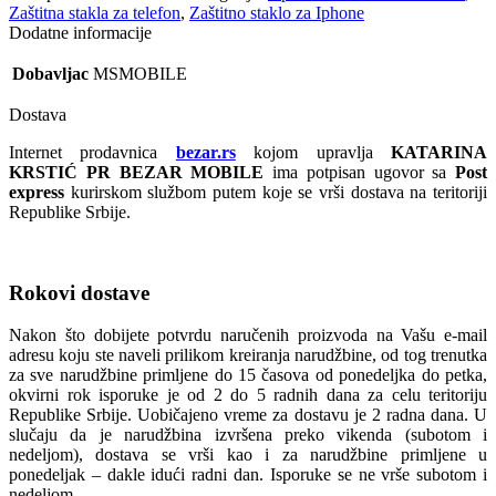
Zaštitna stakla za telefon
,
Zaštitno staklo za Iphone
Dodatne informacije
Dobavljac
MSMOBILE
Dostava
Internet prodavnica
bezar.rs
kojom upravlja
KATARINA
KRSTIĆ PR BEZAR MOBILE
ima potpisan ugovor sa
Post
express
kurirskom službom putem koje se vrši dostava na teritoriji
Republike Srbije.
Rokovi dostave
Nakon što dobijete potvrdu naručenih proizvoda na Vašu e-mail
adresu koju ste naveli prilikom kreiranja narudžbine, od tog trenutka
za sve narudžbine primljene do 15 časova od ponedeljka do petka,
okvirni rok isporuke je od 2 do 5 radnih dana za celu teritoriju
Republike Srbije. Uobičajeno vreme za dostavu je 2 radna dana. U
slučaju da je narudžbina izvršena preko vikenda (subotom i
nedeljom), dostava se vrši kao i za narudžbine primljene u
ponedeljak – dakle idući radni dan. Isporuke se ne vrše subotom i
nedeljom.