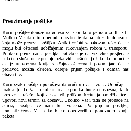
Preuzimanje pošiljke
Kuriri pošiljke donose na adresu za isporuku u periodu od 8-17 h.
Molimo Vas da u tom periodu obezbedite da na adresi bude osoba
koja može preuzeti pošiljku. Artikli će biti zapakovani tako da ne
mogu biti oštećeni uobičajenim rukovanjem robom u transportu.
Prilikom preuzimanja pošiljke potrebno je da vizuelno pregledate
paket da slučajno ne postoje neka vidna oštećenja. Ukoliko primetite
da je transportna kutija značajno oštećena i posumnjate da je
proizvod možda oštećen, odbijte prijem pošiljke i odmah nas
obavestite.
Kurir svaku pošiljku pokušava da uruči u dva navrata. Uobičajena
praksa je da Vas, ukoliko prva isporuka bude neuspešna, kurir
pozove na telefon koji ste ostavili prilikom kreiranja narudžbenice i
ugovori novi termin za dostavu. Ukoliko Vas i tada ne pronađe na
adresi, pošiljka će nam biti vraćena. Po prijemu pošiljke,
kontaktiraćemo Vas kako bi se dogovorili o ponovnom slanju
paketa.