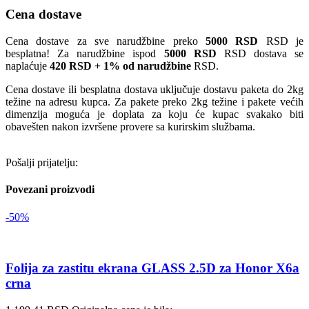
Cena dostave
Cena dostave za sve narudžbine preko
5000 RSD
RSD je
besplatna! Za narudžbine ispod
5000 RSD
RSD dostava se
naplaćuje
420 RSD + 1% od narudžbine
RSD.
Cena dostave ili besplatna dostava uključuje dostavu paketa do 2kg
težine na adresu kupca. Za pakete preko 2kg težine i pakete većih
dimenzija moguća je doplata za koju će kupac svakako biti
obavešten nakon izvršene provere sa kurirskim službama.
Pošalji prijatelju:
Povezani proizvodi
-50%
Folija za zastitu ekrana GLASS 2.5D za Honor X6a
crna