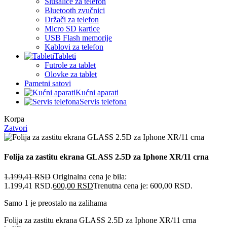
Slušalice za telefon
Bluetooth zvučnici
Držači za telefon
Micro SD kartice
USB Flash memorije
Kablovi za telefon
Tableti
Futrole za tablet
Olovke za tablet
Pametni satovi
Kućni aparati
Servis telefona
Korpa
Zatvori
Folija za zastitu ekrana GLASS 2.5D za Iphone XR/11 crna
1.199,41
RSD
Originalna cena je bila:
1.199,41 RSD.
600,00
RSD
Trenutna cena je: 600,00 RSD.
Samo 1 je preostalo na zalihama
Folija za zastitu ekrana GLASS 2.5D za Iphone XR/11 crna