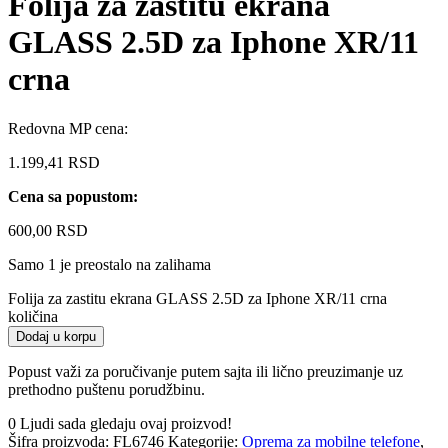
Folija za zastitu ekrana
GLASS 2.5D za Iphone XR/11
crna
Redovna MP cena:
1.199,41
RSD
Cena sa popustom:
600,00
RSD
Samo 1 je preostalo na zalihama
Folija za zastitu ekrana GLASS 2.5D za Iphone XR/11 crna
količina
Dodaj u korpu
Popust važi za poručivanje putem sajta ili lično preuzimanje uz
prethodno puštenu porudžbinu.
0
Ljudi sada gledaju ovaj proizvod!
Šifra proizvoda:
FL6746
Kategorije:
Oprema za mobilne telefone
,