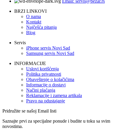
Email: servis@bezar.rs
BRZI LINKOVI
O nama
Kontakt
Najčešća pitanja
Blog
Servis
iPhone servis Novi Sad
Samsung servis Novi Sad
INFORMACIJE
Uslovi korišćenja
Politika privatnosti
Obaveštenje o kolačićima
Informacije o dostavi
Načini plaćanja
Reklamacije i zamena artikala
Pravo na odustajanje
Pridružite se našoj Email listi
Saznajte prvi za specijalne ponude i budite u toku sa svim
novostima.