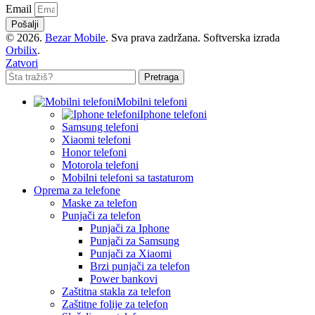
Email
Pošalji
© 2026.
Bezar Mobile
. Sva prava zadržana. Softverska izrada
Orbilix
.
Zatvori
Pretraga
Mobilni telefoni
Iphone telefoni
Samsung telefoni
Xiaomi telefoni
Honor telefoni
Motorola telefoni
Mobilni telefoni sa tastaturom
Oprema za telefone
Maske za telefon
Punjači za telefon
Punjači za Iphone
Punjači za Samsung
Punjači za Xiaomi
Brzi punjači za telefon
Power bankovi
Zaštitna stakla za telefon
Zaštitne folije za telefon