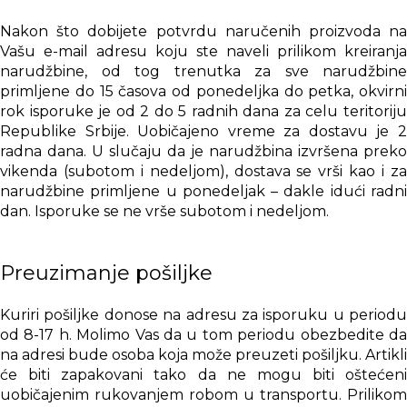
Nakon što dobijete potvrdu naručenih proizvoda na
Vašu e-mail adresu koju ste naveli prilikom kreiranja
narudžbine, od tog trenutka za sve narudžbine
primljene do 15 časova od ponedeljka do petka, okvirni
rok isporuke je od 2 do 5 radnih dana za celu teritoriju
Republike Srbije. Uobičajeno vreme za dostavu je 2
radna dana. U slučaju da je narudžbina izvršena preko
vikenda (subotom i nedeljom), dostava se vrši kao i za
narudžbine primljene u ponedeljak – dakle idući radni
dan. Isporuke se ne vrše subotom i nedeljom.
Preuzimanje pošiljke
Kuriri pošiljke donose na adresu za isporuku u periodu
od 8-17 h. Molimo Vas da u tom periodu obezbedite da
na adresi bude osoba koja može preuzeti pošiljku. Artikli
će biti zapakovani tako da ne mogu biti oštećeni
uobičajenim rukovanjem robom u transportu. Prilikom