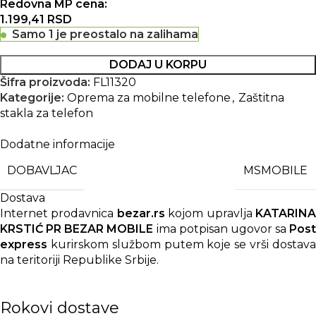
Redovna MP cena:
1.199,41
RSD
Samo 1 je preostalo na zalihama
DODAJ U KORPU
Šifra proizvoda:
FL11320
Kategorije:
Oprema za mobilne telefone
,
Zaštitna
stakla za telefon
Dodatne informacije
DOBAVLJAC
MSMOBILE
Dostava
Internet prodavnica
bezar.rs
kojom upravlja
KATARIN
KRSTIĆ PR BEZAR MOBILE
ima potpisan ugovor sa
Post
express
kurirskom službom putem koje se vrši dostava
na teritoriji Republike Srbije.
Rokovi dostave