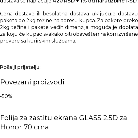
dostava se naplaćuje
420 RSD + 1% od narudžbine
RSD.
Cena dostave ili besplatna dostava uključuje dostavu
paketa do 2kg težine na adresu kupca. Za pakete preko
2kg težine i pakete većih dimenzija moguća je doplata
za koju će kupac svakako biti obavešten nakon izvršene
provere sa kurirskim službama.
Pošalji prijatelju:
Povezani proizvodi
-50%
Folija za zastitu ekrana GLASS 2.5D za
Honor 70 crna