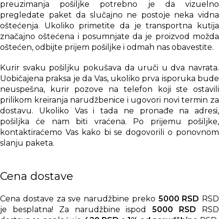
preuzimanja pošiljke potrebno je da vizuelno
pregledate paket da slučajno ne postoje neka vidna
oštećenja. Ukoliko primetite da je transportna kutija
značajno oštećena i posumnjate da je proizvod možda
oštećen, odbijte prijem pošiljke i odmah nas obavestite.
Kurir svaku pošiljku pokušava da uruči u dva navrata.
Uobičajena praksa je da Vas, ukoliko prva isporuka bude
neuspešna, kurir pozove na telefon koji ste ostavili
prilikom kreiranja narudžbenice i ugovori novi termin za
dostavu. Ukoliko Vas i tada ne pronađe na adresi,
pošiljka će nam biti vraćena. Po prijemu pošiljke,
kontaktiraćemo Vas kako bi se dogovorili o ponovnom
slanju paketa.
Cena dostave
Cena dostave za sve narudžbine preko
5000 RSD
RSD
je besplatna! Za narudžbine ispod
5000 RSD
RS