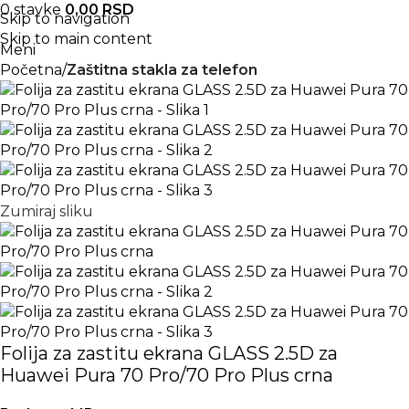
0
stavke
0,00
RSD
Skip to navigation
Skip to main content
Meni
Početna
Zaštitna stakla za telefon
Zumiraj sliku
Folija za zastitu ekrana GLASS 2.5D za
Huawei Pura 70 Pro/70 Pro Plus crna