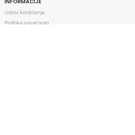
INFORMACIJE
Uslovi korišćenja
Politika privatnosti
Obaveštenje o kolačićima
Informacije o dostavi
Načini plaćanja
Reklamacije i zamena artikala
Pravo na odustajanje
Pridružite se našoj Email listi
Saznajte prvi za specijalne ponude i budite u toku
sa svim novostima.