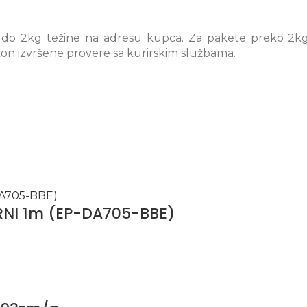
 do 2kg težine na adresu kupca. Za pakete preko 2kg 
on izvršene provere sa kurirskim službama.
RNI 1m (EP-DA705-BBE)