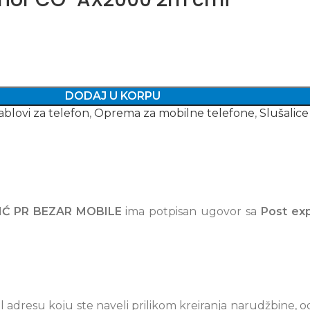
DODAJ U KORPU
ablovi za telefon
,
Oprema za mobilne telefone
,
Slušalice
IĆ PR BEZAR MOBILE
ima potpisan ugovor sa
Post ex
adresu koju ste naveli prilikom kreiranja narudžbine, 