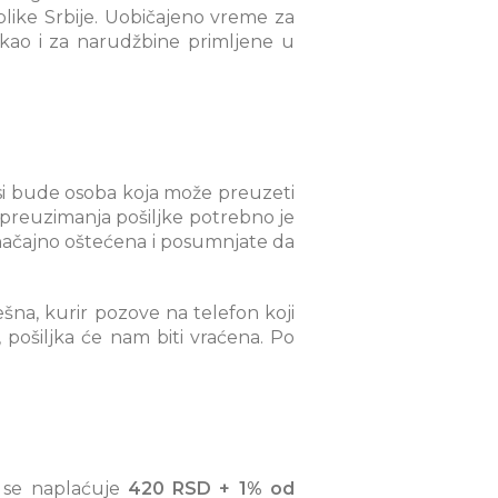
blike Srbije. Uobičajeno vreme za
 kao i za narudžbine primljene u
si bude osoba koja može preuzeti
 preuzimanja pošiljke potrebno je
značajno oštećena i posumnjate da
šna, kurir pozove na telefon koji
 pošiljka će nam biti vraćena. Po
se naplaćuje
420 RSD + 1% od