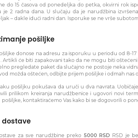
ne do 15 časova od ponedeljka do petka, okvirni rok isp
 je 2 radna dana. U slučaju da je narudžbina izvršen
jak – dakle idući radni dan. Isporuke se ne vrše subotom
imanje pošiljke
pošiljke donose na adresu za isporuku u periodu od 8-1
u. Artikli će biti zapakovani tako da ne mogu biti ošte
elno pregledate paket da slučajno ne postoje neka vidna
zvod možda oštećen, odbijte prijem pošiljke i odmah nas o
vaku pošiljku pokušava da uruči u dva navrata. Uobičaje
avili prilikom kreiranja narudžbenice i ugovori novi ter
 pošiljke, kontaktiraćemo Vas kako bi se dogovorili o po
 dostave
ostave za sve narudžbine preko
5000 RSD
RSD je be