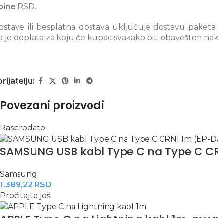
bine
RSD.
stave ili besplatna dostava uključuje dostavu paketa
je doplata za koju će kupac svakako biti obavešten nak
prijatelju:
Povezani proizvodi
Rasprodato
SAMSUNG USB kabl Type C na Type C C
Samsung
1.389,22
RSD
Pročitajte još