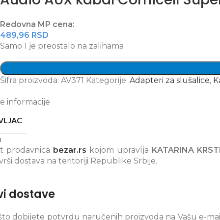
Redovna MP cena:
489,96
RSD
Samo 1 je preostalo na zalihama
Šifra proizvoda:
AV371
Kategorije:
Adapteri za slušalice
,
K
 informacije
VLJAC
a
et prodavnica
bezar.rs
kojom upravlja
KATARINA KRST
vrši dostava na teritoriji Republike Srbije.
vi dostave
to dobijete potvrdu naručenih proizvoda na Vašu e-mail 