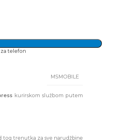
 za telefon
MSMOBILE
press
kurirskom službom putem
od tog trenutka za sve narudžbine