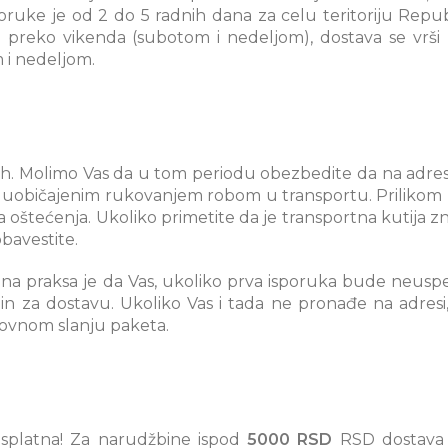
oruke je od 2 do 5 radnih dana za celu teritoriju Repu
a preko vikenda (subotom i nedeljom), dostava se vrši
 i nedeljom.
7 h. Molimo Vas da u tom periodu obezbedite da na adre
ćeni uobičajenim rukovanjem robom u transportu. Prilikom
 oštećenja. Ukoliko primetite da je transportna kutija 
bavestite.
na praksa je da Vas, ukoliko prva isporuka bude neuspe
min za dostavu. Ukoliko Vas i tada ne pronađe na adresi,
novnom slanju paketa.
splatna! Za narudžbine ispod
5000 RSD
RSD dostava 