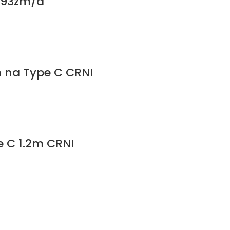
uq93zm/a
 na Type C CRNI
 C 1.2m CRNI