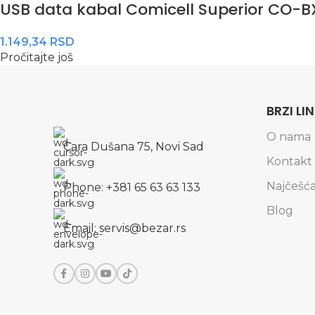
USB data kabal Comicell Superior CO-BX
1.149,34
RSD
Pročitajte još
BRZI LI
O nama
Cara Dušana 75, Novi Sad
Kontakt
Najčešća
Phone: +381 65 63 63 133
Blog
Email: servis@bezar.rs