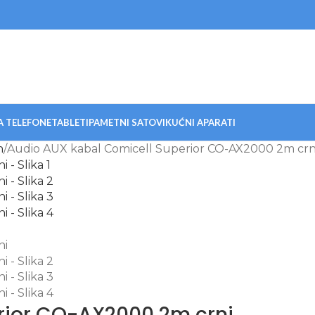
A TELEFONE
TABLETI
PAMETNI SATOVI
KUĆNI APARATI
n
Audio AUX kabal Comicell Superior CO-AX2000 2m crn
rior CO-AX2000 2m crni