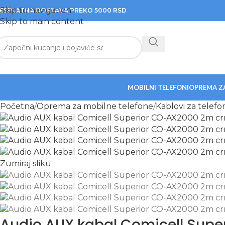
Skip to navigation
ESPLATNA DOSTAVA PREKO 5000 RSD
Skip to main content
MOBILNI TELEFONI
OPREMA Z
Početna
Oprema za mobilne telefone
Kablovi za telefo
Zumiraj sliku
Audio AUX kabal Comicell Supe