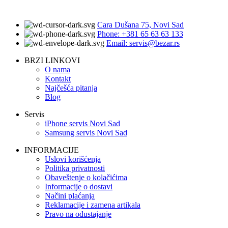
Cara Dušana 75, Novi Sad
Phone: +381 65 63 63 133
Email: servis@bezar.rs
BRZI LINKOVI
O nama
Kontakt
Najčešća pitanja
Blog
Servis
iPhone servis Novi Sad
Samsung servis Novi Sad
INFORMACIJE
Uslovi korišćenja
Politika privatnosti
Obaveštenje o kolačićima
Informacije o dostavi
Načini plaćanja
Reklamacije i zamena artikala
Pravo na odustajanje