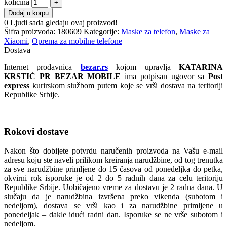
količina
Dodaj u korpu
0
Ljudi sada gledaju ovaj proizvod!
Šifra proizvoda:
180609
Kategorije:
Maske za telefon
,
Maske za
Xiaomi
,
Oprema za mobilne telefone
Dostava
Internet prodavnica
bezar.rs
kojom upravlja
KATARINA
KRSTIĆ PR BEZAR MOBILE
ima potpisan ugovor sa
Post
express
kurirskom službom putem koje se vrši dostava na teritoriji
Republike Srbije.
Rokovi dostave
Nakon što dobijete potvrdu naručenih proizvoda na Vašu e-mail
adresu koju ste naveli prilikom kreiranja narudžbine, od tog trenutka
za sve narudžbine primljene do 15 časova od ponedeljka do petka,
okvirni rok isporuke je od 2 do 5 radnih dana za celu teritoriju
Republike Srbije. Uobičajeno vreme za dostavu je 2 radna dana. U
slučaju da je narudžbina izvršena preko vikenda (subotom i
nedeljom), dostava se vrši kao i za narudžbine primljene u
ponedeljak – dakle idući radni dan. Isporuke se ne vrše subotom i
nedeljom.