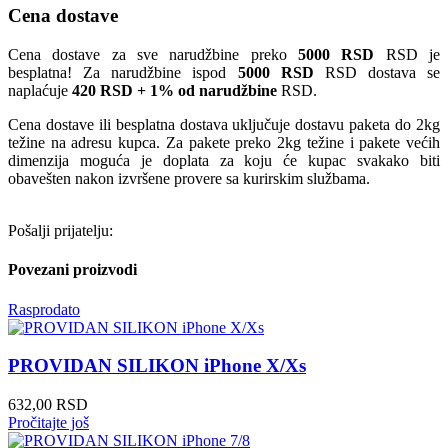
Cena dostave
Cena dostave za sve narudžbine preko
5000 RSD
RSD je
besplatna! Za narudžbine ispod
5000 RSD
RSD dostava se
naplaćuje
420 RSD + 1% od narudžbine
RSD.
Cena dostave ili besplatna dostava uključuje dostavu paketa do 2kg
težine na adresu kupca. Za pakete preko 2kg težine i pakete većih
dimenzija moguća je doplata za koju će kupac svakako biti
obavešten nakon izvršene provere sa kurirskim službama.
Pošalji prijatelju:
Povezani proizvodi
Rasprodato
PROVIDAN SILIKON iPhone X/Xs
632,00
RSD
Pročitajte još