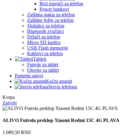
Brzi punjači za telefon
Power bankovi
Zaštitna stakla za telefon
Zaštitne folije za telefon
Slušalice za telefon
Bluetooth zvučnici
Držači za telefon
Micro SD kartice
USB Flash memorije
Kablovi za telefon
Tableti
Futrole za tablet
Olovke za tablet
Pametni satovi
Kućni aparati
Servis telefona
Korpa
Zatvori
ALIVO Futrola preklop Xiaomi Redmi 15C 4G PLAVA
1.089,50
RSD