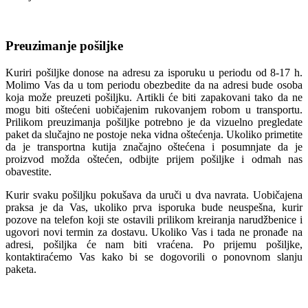
Preuzimanje pošiljke
Kuriri pošiljke donose na adresu za isporuku u periodu od 8-17 h.
Molimo Vas da u tom periodu obezbedite da na adresi bude osoba
koja može preuzeti pošiljku. Artikli će biti zapakovani tako da ne
mogu biti oštećeni uobičajenim rukovanjem robom u transportu.
Prilikom preuzimanja pošiljke potrebno je da vizuelno pregledate
paket da slučajno ne postoje neka vidna oštećenja. Ukoliko primetite
da je transportna kutija značajno oštećena i posumnjate da je
proizvod možda oštećen, odbijte prijem pošiljke i odmah nas
obavestite.
Kurir svaku pošiljku pokušava da uruči u dva navrata. Uobičajena
praksa je da Vas, ukoliko prva isporuka bude neuspešna, kurir
pozove na telefon koji ste ostavili prilikom kreiranja narudžbenice i
ugovori novi termin za dostavu. Ukoliko Vas i tada ne pronađe na
adresi, pošiljka će nam biti vraćena. Po prijemu pošiljke,
kontaktiraćemo Vas kako bi se dogovorili o ponovnom slanju
paketa.