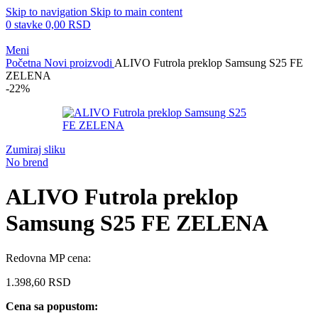
Skip to navigation
Skip to main content
0
stavke
0,00
RSD
Meni
Početna
Novi proizvodi
ALIVO Futrola preklop Samsung S25 FE
ZELENA
-22%
Zumiraj sliku
No brend
ALIVO Futrola preklop
Samsung S25 FE ZELENA
Redovna MP cena:
1.398,60
RSD
Cena sa popustom: