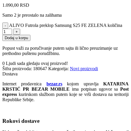
1.090,00
RSD
Samo 2 je preostalo na zalihama
ALIVO Futrola preklop Samsung S25 FE ZELENA količina
Dodaj u korpu
Popust važi za poručivanje putem sajta ili lično preuzimanje uz
prethodno puštenu porudžbinu.
0
Ljudi sada gledaju ovaj proizvod!
Šifra proizvoda:
180647
Kategorija:
Novi proizvodi
Dostava
Internet prodavnica
bezar.rs
kojom upravlja
KATARINA
KRSTIĆ PR BEZAR MOBILE
ima potpisan ugovor sa
Post
express
kurirskom službom putem koje se vrši dostava na teritoriji
Republike Srbije.
Rokovi dostave