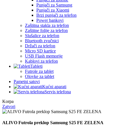
Punjači za Samsung
Punjači za Xiaomi
Brzi punjači za telefon
Power bankovi
Zaštitna stakla za telefon
Zaštitne folije za telefon
Slušalice za telefon
Bluetooth zvučnici
Držači za telefon
Micro SD kartice
USB Flash memorije
Kablovi za telefon
Tableti
Futrole za tablet
Olovke za tablet
Pametni satovi
Kućni aparati
Servis telefona
Korpa
Zatvori
ALIVO Futrola preklop Samsung S25 FE ZELENA