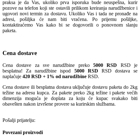
praksa je da Vas, ukoliko prva isporuka bude neuspešna, kurir
pozove na telefon koji ste ostavili prilikom kreiranja narudžbenice i
ugovori novi termin za dostavu. Ukoliko Vas i tada ne pronađe na
adresi, pošiljka će nam biti vraćena. Po prijemu pošiljke,
kontaktiraćemo Vas kako bi se dogovorili o ponovnom slanju
paketa.
Cena dostave
Cena dostave za sve narudžbine preko
5000 RSD
RSD je
besplatna! Za narudžbine ispod
5000 RSD
RSD dostava se
naplaćuje
420 RSD + 1% od narudžbine
RSD.
Cena dostave ili besplatna dostava uključuje dostavu paketa do 2kg
težine na adresu kupca. Za pakete preko 2kg težine i pakete većih
dimenzija moguća je doplata za koju će kupac svakako biti
obavešten nakon izvršene provere sa kurirskim službama.
Pošalji prijatelju:
Povezani proizvodi