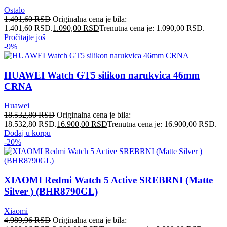
Ostalo
1.401,60
RSD
Originalna cena je bila:
1.401,60 RSD.
1.090,00
RSD
Trenutna cena je: 1.090,00 RSD.
Pročitajte još
-9%
HUAWEI Watch GT5 silikon narukvica 46mm
CRNA
Huawei
18.532,80
RSD
Originalna cena je bila:
18.532,80 RSD.
16.900,00
RSD
Trenutna cena je: 16.900,00 RSD.
Dodaj u korpu
-20%
XIAOMI Redmi Watch 5 Active SREBRNI (Matte
Silver ) (BHR8790GL)
Xiaomi
4.989,96
RSD
Originalna cena je bila: