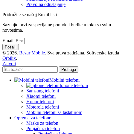
Pravo na odustajanje
Pridružite se našoj Email listi
Saznajte prvi za specijalne ponude i budite u toku sa svim
novostima.
Email
Pošalji
© 2026.
Bezar Mobile
. Sva prava zadržana. Softverska izrada
Orbilix
.
Zatvori
Pretraga
Mobilni telefoni
Iphone telefoni
Samsung telefoni
Xiaomi telefoni
Honor telefoni
Motorola telefoni
Mobilni telefoni sa tastaturom
Oprema za telefone
Maske za telefon
Punjači za telefon
Punjači za Iphone