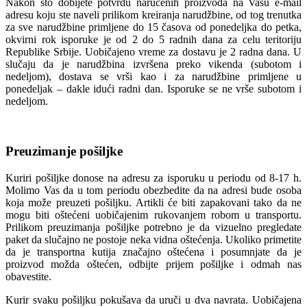
Nakon što dobijete potvrdu naručenih proizvoda na Vašu e-mail
adresu koju ste naveli prilikom kreiranja narudžbine, od tog trenutka
za sve narudžbine primljene do 15 časova od ponedeljka do petka,
okvirni rok isporuke je od 2 do 5 radnih dana za celu teritoriju
Republike Srbije. Uobičajeno vreme za dostavu je 2 radna dana. U
slučaju da je narudžbina izvršena preko vikenda (subotom i
nedeljom), dostava se vrši kao i za narudžbine primljene u
ponedeljak – dakle idući radni dan. Isporuke se ne vrše subotom i
nedeljom.
Preuzimanje pošiljke
Kuriri pošiljke donose na adresu za isporuku u periodu od 8-17 h.
Molimo Vas da u tom periodu obezbedite da na adresi bude osoba
koja može preuzeti pošiljku. Artikli će biti zapakovani tako da ne
mogu biti oštećeni uobičajenim rukovanjem robom u transportu.
Prilikom preuzimanja pošiljke potrebno je da vizuelno pregledate
paket da slučajno ne postoje neka vidna oštećenja. Ukoliko primetite
da je transportna kutija značajno oštećena i posumnjate da je
proizvod možda oštećen, odbijte prijem pošiljke i odmah nas
obavestite.
Kurir svaku pošiljku pokušava da uruči u dva navrata. Uobičajena