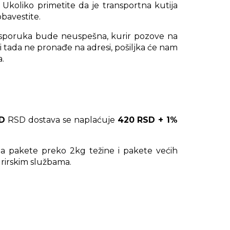
Ukoliko primetite da je transportna kutija
bavestite.
a isporuka bude neuspešna, kurir pozove na
 i tada ne pronađe na adresi, pošiljka će nam
a.
SD
RSD dostava se naplaćuje
420 RSD + 1%
Za pakete preko 2kg težine i pakete većih
rirskim službama.