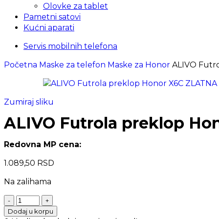
Olovke za tablet
Pametni satovi
Kućni aparati
Servis mobilnih telefona
Početna
Maske za telefon
Maske za Honor
ALIVO Futr
Zumiraj sliku
ALIVO Futrola preklop H
Redovna MP cena:
1.089,50
RSD
Na zalihama
Dodaj u korpu