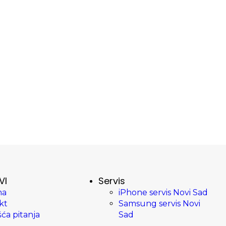
VI
Servis
ma
iPhone servis Novi Sad
kt
Samsung servis Novi
ća pitanja
Sad