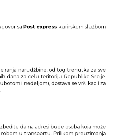
ugovor sa
Post express
kurirskom službom
eiranja narudžbine, od tog trenutka za sve
h dana za celu teritoriju Republike Srbije.
botom i nedeljom), dostava se vrši kao i za
.
ezbedite da na adresi bude osoba koja može
em robom u transportu. Prilikom preuzimanja