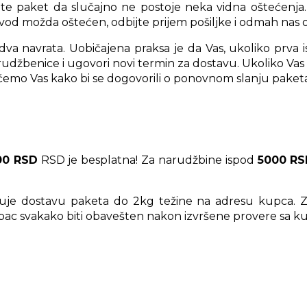
te paket da slučajno ne postoje neka vidna oštećenja. 
vod možda oštećen, odbijte prijem pošiljke i odmah nas o
dva navrata. Uobičajena praksa je da Vas, ukoliko prv
 narudžbenice i ugovori novi termin za dostavu. Ukoliko Vas
raćemo Vas kako bi se dogovorili o ponovnom slanju paket
00 RSD
RSD je besplatna! Za narudžbine ispod
5000 R
čuje dostavu paketa do 2kg težine na adresu kupca. 
pac svakako biti obavešten nakon izvršene provere sa ku