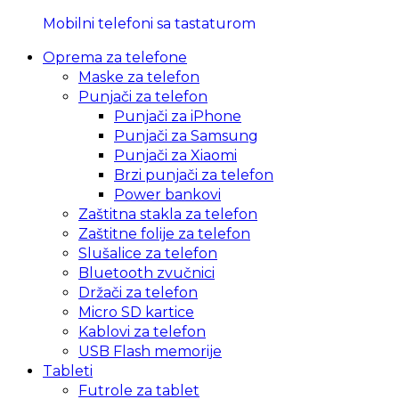
Mobilni telefoni sa tastaturom
Oprema za telefone
Maske za telefon
Punjači za telefon
Punjači za iPhone
Punjači za Samsung
Punjači za Xiaomi
Brzi punjači za telefon
Power bankovi
Zaštitna stakla za telefon
Zaštitne folije za telefon
Slušalice za telefon
Bluetooth zvučnici
Držači za telefon
Micro SD kartice
Kablovi za telefon
USB Flash memorije
Tableti
Futrole za tablet