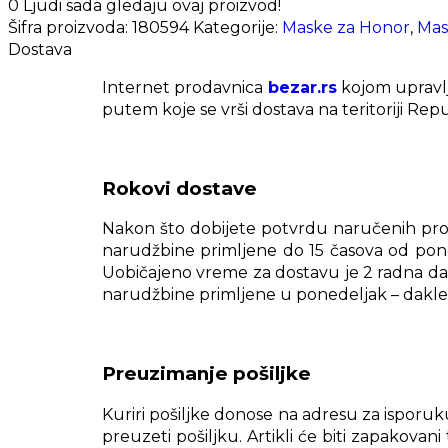
0
Ljudi sada gledaju ovaj proizvod!
Šifra proizvoda:
180594
Kategorije:
Maske za Honor
,
Mas
Dostava
Internet prodavnica
bezar.rs
kojom upravl
putem koje se vrši dostava na teritoriji Repu
Rokovi dostave
Nakon što dobijete potvrdu naručenih proi
narudžbine primljene do 15 časova od poned
Uobičajeno vreme za dostavu je 2 radna dan
narudžbine primljene u ponedeljak – dakle 
Preuzimanje pošiljke
Kuriri pošiljke donose na adresu za ispor
preuzeti pošiljku. Artikli će biti zapakov