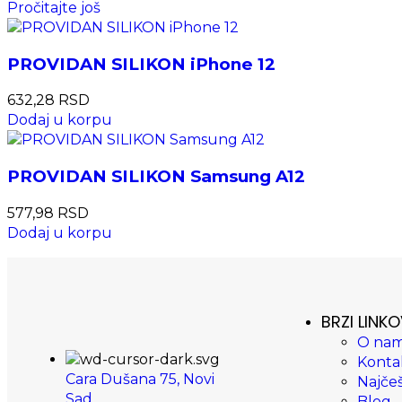
Pročitajte još
PROVIDAN SILIKON iPhone 12
632,28
RSD
Dodaj u korpu
PROVIDAN SILIKON Samsung A12
577,98
RSD
Dodaj u korpu
BRZI LINKO
O na
Konta
Cara Dušana 75, Novi
Najčeš
Sad
Blog