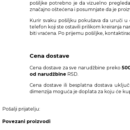
pošiljke potrebno je da vizuelno pregleda
značajno oštećena i posumnjate da je proiz
Kurir svaku pošiljku pokušava da uruči u 
telefon koji ste ostavili prilikom kreiranja
biti vraćena. Po prijemu pošiljke, kontakti
Cena dostave
Cena dostave za sve narudžbine preko
50
od narudžbine
RSD.
Cena dostave ili besplatna dostava uklju
dimenzija moguća je doplata za koju će ku
Pošalji prijatelju:
Povezani proizvodi