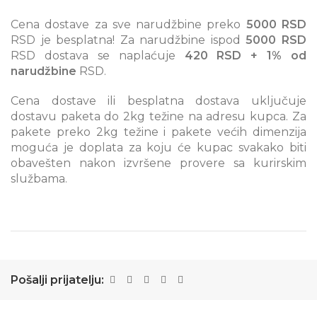
Cena dostave za sve narudžbine preko
5000 RSD
RSD je besplatna! Za narudžbine ispod
5000 RSD
RSD dostava se naplaćuje
420 RSD + 1% od
narudžbine
RSD.
Cena dostave ili besplatna dostava uključuje
dostavu paketa do 2kg težine na adresu kupca. Za
pakete preko 2kg težine i pakete većih dimenzija
moguća je doplata za koju će kupac svakako biti
obavešten nakon izvršene provere sa kurirskim
službama.
Pošalji prijatelju: