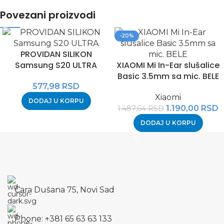
Povezani proizvodi
-20%
PROVIDAN SILIKON
Samsung S20 ULTRA
XIAOMI Mi In-Ear slušalice
Basic 3.5mm sa mic. BELE
577,98
RSD
Xiaomi
DODAJ U KORPU
1.190,00
RSD
1.487,64
RSD
DODAJ U KORPU
Cara Dušana 75, Novi Sad
Phone: +381 65 63 63 133