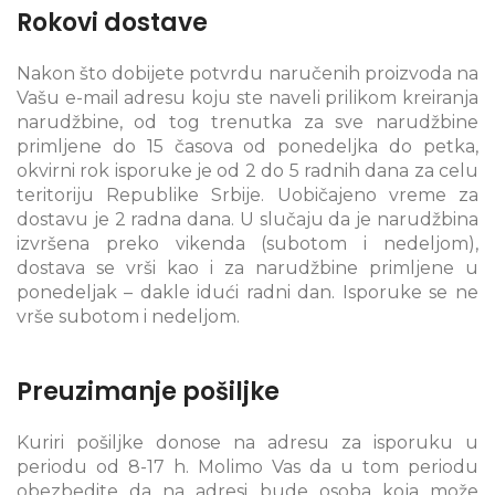
Rokovi dostave
Nakon što dobijete potvrdu naručenih proizvoda na
Vašu e-mail adresu koju ste naveli prilikom kreiranja
narudžbine, od tog trenutka za sve narudžbine
primljene do 15 časova od ponedeljka do petka,
okvirni rok isporuke je od 2 do 5 radnih dana za celu
teritoriju Republike Srbije. Uobičajeno vreme za
dostavu je 2 radna dana. U slučaju da je narudžbina
izvršena preko vikenda (subotom i nedeljom),
dostava se vrši kao i za narudžbine primljene u
ponedeljak – dakle idući radni dan. Isporuke se ne
vrše subotom i nedeljom.
Preuzimanje pošiljke
Kuriri pošiljke donose na adresu za isporuku u
periodu od 8-17 h. Molimo Vas da u tom periodu
obezbedite da na adresi bude osoba koja može