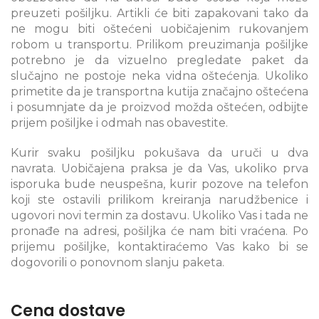
preuzeti pošiljku. Artikli će biti zapakovani tako da
ne mogu biti oštećeni uobičajenim rukovanjem
robom u transportu. Prilikom preuzimanja pošiljke
potrebno je da vizuelno pregledate paket da
slučajno ne postoje neka vidna oštećenja. Ukoliko
primetite da je transportna kutija značajno oštećena
i posumnjate da je proizvod možda oštećen, odbijte
prijem pošiljke i odmah nas obavestite.
Kurir svaku pošiljku pokušava da uruči u dva
navrata. Uobičajena praksa je da Vas, ukoliko prva
isporuka bude neuspešna, kurir pozove na telefon
koji ste ostavili prilikom kreiranja narudžbenice i
ugovori novi termin za dostavu. Ukoliko Vas i tada ne
pronađe na adresi, pošiljka će nam biti vraćena. Po
prijemu pošiljke, kontaktiraćemo Vas kako bi se
dogovorili o ponovnom slanju paketa.
Cena dostave