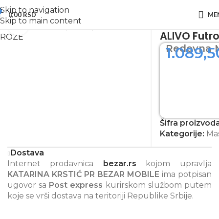
Skip to navigation
0,00
RSD
ME
Početna
Maske za telefon
Maske za Honor
Skip to main content
Zumiraj sliku
ALIVO Futr
Redovna 
1.089,
Šifra proizvod
Kategorije:
Ma
Dostava
Internet prodavnica
bezar.rs
kojom upravlja
KATARINA KRSTIĆ PR BEZAR MOBILE
ima potpisan
ugovor sa
Post express
kurirskom službom putem
koje se vrši dostava na teritoriji Republike Srbije.