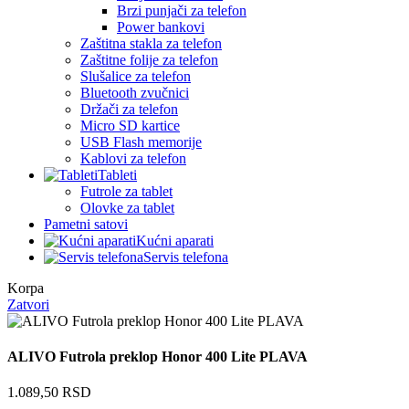
Brzi punjači za telefon
Power bankovi
Zaštitna stakla za telefon
Zaštitne folije za telefon
Slušalice za telefon
Bluetooth zvučnici
Držači za telefon
Micro SD kartice
USB Flash memorije
Kablovi za telefon
Tableti
Futrole za tablet
Olovke za tablet
Pametni satovi
Kućni aparati
Servis telefona
Korpa
Zatvori
ALIVO Futrola preklop Honor 400 Lite PLAVA
1.089,50
RSD