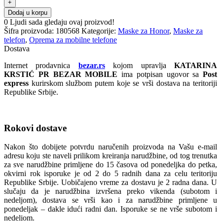
Dodaj u korpu
0
Ljudi sada gledaju ovaj proizvod!
Šifra proizvoda:
180568
Kategorije:
Maske za Honor
,
Maske za
telefon
,
Oprema za mobilne telefone
Dostava
Internet prodavnica
bezar.rs
kojom upravlja
KATARINA
KRSTIĆ PR BEZAR MOBILE
ima potpisan ugovor sa
Post
express
kurirskom službom putem koje se vrši dostava na teritoriji
Republike Srbije.
Rokovi dostave
Nakon što dobijete potvrdu naručenih proizvoda na Vašu e-mail
adresu koju ste naveli prilikom kreiranja narudžbine, od tog trenutka
za sve narudžbine primljene do 15 časova od ponedeljka do petka,
okvirni rok isporuke je od 2 do 5 radnih dana za celu teritoriju
Republike Srbije. Uobičajeno vreme za dostavu je 2 radna dana. U
slučaju da je narudžbina izvršena preko vikenda (subotom i
nedeljom), dostava se vrši kao i za narudžbine primljene u
ponedeljak – dakle idući radni dan. Isporuke se ne vrše subotom i
nedeljom.