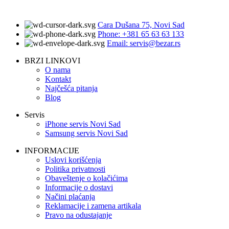
Cara Dušana 75, Novi Sad
Phone: +381 65 63 63 133
Email: servis@bezar.rs
BRZI LINKOVI
O nama
Kontakt
Najčešća pitanja
Blog
Servis
iPhone servis Novi Sad
Samsung servis Novi Sad
INFORMACIJE
Uslovi korišćenja
Politika privatnosti
Obaveštenje o kolačićima
Informacije o dostavi
Načini plaćanja
Reklamacije i zamena artikala
Pravo na odustajanje