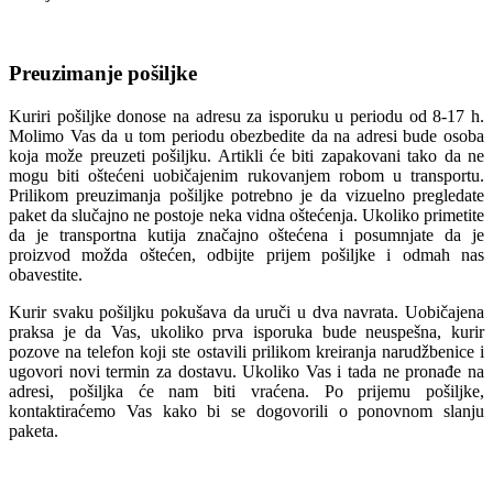
Preuzimanje pošiljke
Kuriri pošiljke donose na adresu za isporuku u periodu od 8-17 h.
Molimo Vas da u tom periodu obezbedite da na adresi bude osoba
koja može preuzeti pošiljku. Artikli će biti zapakovani tako da ne
mogu biti oštećeni uobičajenim rukovanjem robom u transportu.
Prilikom preuzimanja pošiljke potrebno je da vizuelno pregledate
paket da slučajno ne postoje neka vidna oštećenja. Ukoliko primetite
da je transportna kutija značajno oštećena i posumnjate da je
proizvod možda oštećen, odbijte prijem pošiljke i odmah nas
obavestite.
Kurir svaku pošiljku pokušava da uruči u dva navrata. Uobičajena
praksa je da Vas, ukoliko prva isporuka bude neuspešna, kurir
pozove na telefon koji ste ostavili prilikom kreiranja narudžbenice i
ugovori novi termin za dostavu. Ukoliko Vas i tada ne pronađe na
adresi, pošiljka će nam biti vraćena. Po prijemu pošiljke,
kontaktiraćemo Vas kako bi se dogovorili o ponovnom slanju
paketa.