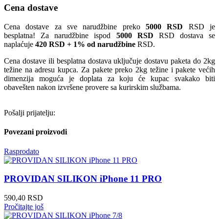
Cena dostave
Cena dostave za sve narudžbine preko
5000 RSD
RSD je
besplatna! Za narudžbine ispod
5000 RSD
RSD dostava se
naplaćuje
420 RSD + 1% od narudžbine
RSD.
Cena dostave ili besplatna dostava uključuje dostavu paketa do 2kg
težine na adresu kupca. Za pakete preko 2kg težine i pakete većih
dimenzija moguća je doplata za koju će kupac svakako biti
obavešten nakon izvršene provere sa kurirskim službama.
Pošalji prijatelju:
Povezani proizvodi
Rasprodato
PROVIDAN SILIKON iPhone 11 PRO
590,40
RSD
Pročitajte još