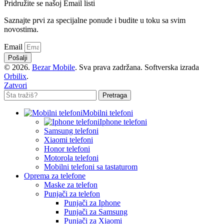
Pridružite se našoj Email listi
Saznajte prvi za specijalne ponude i budite u toku sa svim
novostima.
Email
Pošalji
© 2026.
Bezar Mobile
. Sva prava zadržana. Softverska izrada
Orbilix
.
Zatvori
Pretraga
Mobilni telefoni
Iphone telefoni
Samsung telefoni
Xiaomi telefoni
Honor telefoni
Motorola telefoni
Mobilni telefoni sa tastaturom
Oprema za telefone
Maske za telefon
Punjači za telefon
Punjači za Iphone
Punjači za Samsung
Punjači za Xiaomi