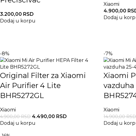
Xiaomi
4.900,00
RS
3.200,00
RSD
Dodaj u kor
Dodaj u korpu
-8%
-7%
Original Filter za Xiaomi
Xiaomi P
Air Purifier 4 Lite
vazduha A
BHR5272GL
BHR527
Xiaomi
Xiaomi
4.490,00
RSD
4.900,00
RSD
14.900,00
RSD
Dodaj u korpu
Dodaj u kor
-16%