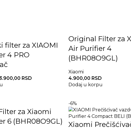
Original Filter za
 filter za XIAOMI
Air Purifier 4
ier 4 PRO
(BHR08O9GL)
vač
Xiaomi
3.900,00
RSD
4.900,00
RSD
pu
Dodaj u korpu
-6%
Filter za Xiaomi
fier 6 (BHR08O9GL)
Xiaomi Prečišćiva