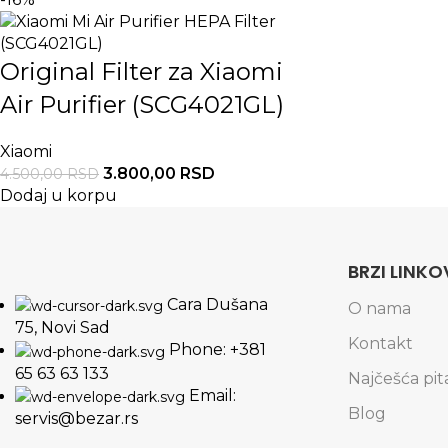
Original Filter za Xiaomi
Air Purifier (SCG4021GL)
Xiaomi
3.800,00
RSD
4.500,00
RSD
Dodaj u korpu
BRZI LINKO
Cara Dušana
O nama
75, Novi Sad
Kontakt
Phone: +381
65 63 63 133
Najčešća pit
Email:
Blog
servis@bezar.rs