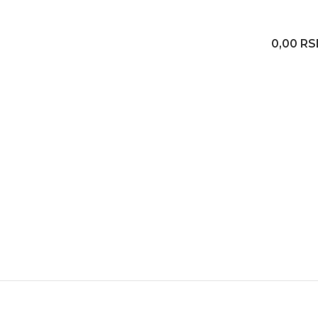
0,00
RS
Servis mobilnih telefo