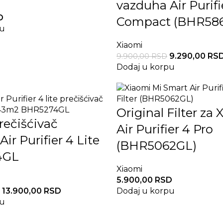
vazduha Air Purifi
D
Compact (BHR58
pu
Xiaomi
9.290,00
RS
9.900,00
RSD
Dodaj u korpu
Original Filter za
rečišćivač
Air Purifier 4 Pro
ir Purifier 4 Lite
(BHR5062GL)
4GL
Xiaomi
5.900,00
RSD
13.900,00
RSD
Dodaj u korpu
pu