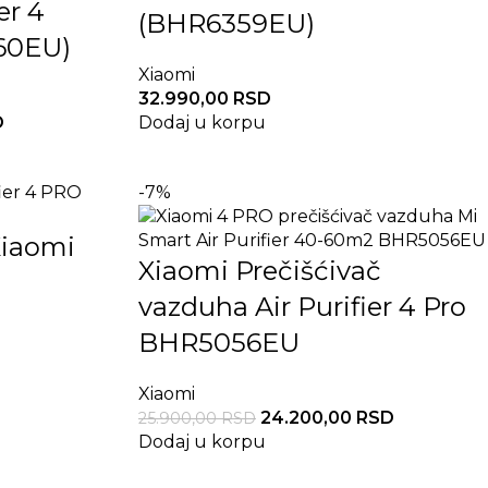
er 4
(BHR6359EU)
60EU)
Xiaomi
32.990,00
RSD
D
Dodaj u korpu
-7%
 Xiaomi
Xiaomi Prečišćivač
vazduha Air Purifier 4 Pro
BHR5056EU
Xiaomi
24.200,00
RSD
25.900,00
RSD
Dodaj u korpu