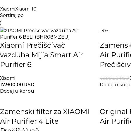
Xiaomi
Xiaomi
10
Sortiraj po
-9%
Xiaomi Prečišćivač
Zamenski
vazduha Mijia Smart Air
Air Purif
Purifier 6
Prečišći
Xiaomi
4.300,00
RSD
17.900,00
RSD
Dodaj u kor
Dodaj u korpu
Zamenski filter za XIAOMI
Original 
Air Purifier 4 Lite
Air Puri
Prečišćivač