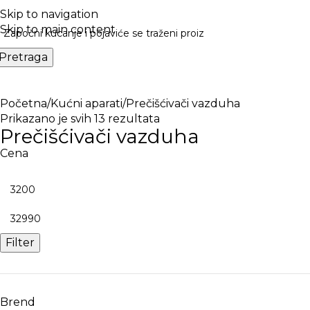
ESPLATNA DOSTAVA PREKO 5000 RSD
Skip to navigation
Skip to main content
Pretraga
Mobilni telefoni
Opr
Početna
Kućni aparati
Prečišćivači vazduha
Prikazano je svih 13 rezultata
Prečišćivači vazduha
Cena
Filter
Brend