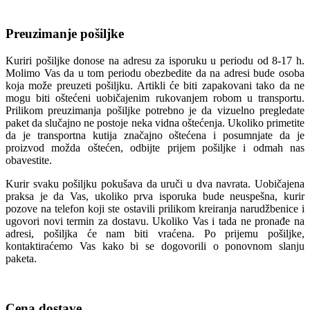
Preuzimanje pošiljke
Kuriri pošiljke donose na adresu za isporuku u periodu od 8-17 h.
Molimo Vas da u tom periodu obezbedite da na adresi bude osoba
koja može preuzeti pošiljku. Artikli će biti zapakovani tako da ne
mogu biti oštećeni uobičajenim rukovanjem robom u transportu.
Prilikom preuzimanja pošiljke potrebno je da vizuelno pregledate
paket da slučajno ne postoje neka vidna oštećenja. Ukoliko primetite
da je transportna kutija značajno oštećena i posumnjate da je
proizvod možda oštećen, odbijte prijem pošiljke i odmah nas
obavestite.
Kurir svaku pošiljku pokušava da uruči u dva navrata. Uobičajena
praksa je da Vas, ukoliko prva isporuka bude neuspešna, kurir
pozove na telefon koji ste ostavili prilikom kreiranja narudžbenice i
ugovori novi termin za dostavu. Ukoliko Vas i tada ne pronađe na
adresi, pošiljka će nam biti vraćena. Po prijemu pošiljke,
kontaktiraćemo Vas kako bi se dogovorili o ponovnom slanju
paketa.
Cena dostave