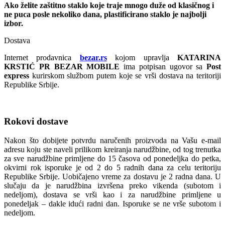
Ako želite zaštitno staklo koje traje mnogo duže od klasičnog i
ne puca posle nekoliko dana, plastificirano staklo je najbolji
izbor.
Dostava
Internet prodavnica
bezar.rs
kojom upravlja
KATARINA
KRSTIĆ PR BEZAR MOBILE
ima potpisan ugovor sa
Post
express
kurirskom službom putem koje se vrši dostava na teritoriji
Republike Srbije.
Rokovi dostave
Nakon što dobijete potvrdu naručenih proizvoda na Vašu e-mail
adresu koju ste naveli prilikom kreiranja narudžbine, od tog trenutka
za sve narudžbine primljene do 15 časova od ponedeljka do petka,
okvirni rok isporuke je od 2 do 5 radnih dana za celu teritoriju
Republike Srbije. Uobičajeno vreme za dostavu je 2 radna dana. U
slučaju da je narudžbina izvršena preko vikenda (subotom i
nedeljom), dostava se vrši kao i za narudžbine primljene u
ponedeljak – dakle idući radni dan. Isporuke se ne vrše subotom i
nedeljom.