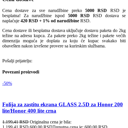
Cena dostave za sve narudžbine preko
5000 RSD
RSD je
besplatna! Za narudžbine ispod
5000 RSD
RSD dostava se
naplaćuje
420 RSD + 1% od narudžbine
RSD.
Cena dostave ili besplatna dostava uključuje dostavu paketa do 2kg
težine na adresu kupca. Za pakete preko 2kg težine i pakete većih
dimenzija moguća je doplata za koju će kupac svakako biti
obavešten nakon izvršene provere sa kurirskim službama.
Pošalji prijatelju:
Povezani proizvodi
-50%
Folija za zastitu ekrana GLASS 2.5D za Honor 200
lite/Honor 400 lite crna
1.199,41
RSD
Originalna cena je bila:
1.199,41 RSD.
600,00
RSD
Trenutna cena je: 600,00 RSD.