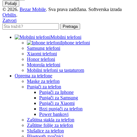
Pošalji
© 2026.
Bezar Mobile
. Sva prava zadržana. Softverska izrada
Orbilix
.
Zatvori
Pretraga
Mobilni telefoni
Iphone telefoni
Samsung telefoni
Xiaomi telefoni
Honor telefoni
Motorola telefoni
Mobilni telefoni sa tastaturom
Oprema za telefone
Maske za telefon
Punjači za telefon
Punjači za Iphone
Punjači za Samsung
Punjači za Xiaomi
Brzi punjači za telefon
Power bankovi
Zaštitna stakla za telefon
Zaštitne folije za telefon
Slušalice za telefon
Bluetooth zvučnici