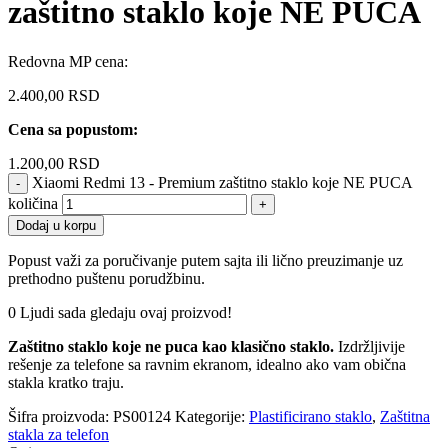
zaštitno staklo koje NE PUCA
Redovna MP cena:
2.400,00
RSD
Cena sa popustom:
1.200,00
RSD
Xiaomi Redmi 13 - Premium zaštitno staklo koje NE PUCA
količina
Dodaj u korpu
Popust važi za poručivanje putem sajta ili lično preuzimanje uz
prethodno puštenu porudžbinu.
0
Ljudi sada gledaju ovaj proizvod!
Zaštitno staklo koje ne puca kao klasično staklo.
Izdržljivije
rešenje za telefone sa ravnim ekranom, idealno ako vam obična
stakla kratko traju.
Šifra proizvoda:
PS00124
Kategorije:
Plastificirano staklo
,
Zaštitna
stakla za telefon