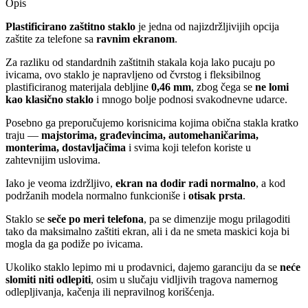
Opis
Plastificirano zaštitno staklo
je jedna od najizdržljivijih opcija
zaštite za telefone sa
ravnim ekranom
.
Za razliku od standardnih zaštitnih stakala koja lako pucaju po
ivicama, ovo staklo je napravljeno od čvrstog i fleksibilnog
plastificiranog materijala debljine
0,46 mm
, zbog čega se
ne lomi
kao klasično staklo
i mnogo bolje podnosi svakodnevne udarce.
Posebno ga preporučujemo korisnicima kojima obična stakla kratko
traju —
majstorima, građevincima, automehaničarima,
monterima, dostavljačima
i svima koji telefon koriste u
zahtevnijim uslovima.
Iako je veoma izdržljivo,
ekran na dodir radi normalno
, a kod
podržanih modela normalno funkcioniše i
otisak prsta
.
Staklo se
seče po meri telefona
, pa se dimenzije mogu prilagoditi
tako da maksimalno zaštiti ekran, ali i da ne smeta maskici koja bi
mogla da ga podiže po ivicama.
Ukoliko staklo lepimo mi u prodavnici, dajemo garanciju da se
neće
slomiti niti odlepiti
, osim u slučaju vidljivih tragova namernog
odlepljivanja, kačenja ili nepravilnog korišćenja.