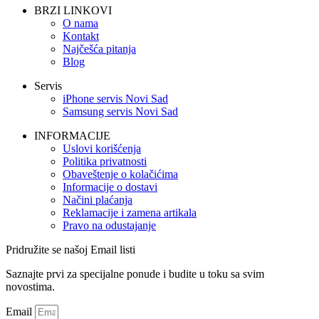
BRZI LINKOVI
O nama
Kontakt
Najčešća pitanja
Blog
Servis
iPhone servis Novi Sad
Samsung servis Novi Sad
INFORMACIJE
Uslovi korišćenja
Politika privatnosti
Obaveštenje o kolačićima
Informacije o dostavi
Načini plaćanja
Reklamacije i zamena artikala
Pravo na odustajanje
Pridružite se našoj Email listi
Saznajte prvi za specijalne ponude i budite u toku sa svim
novostima.
Email